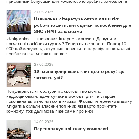
приємними бонусами для кожного, хто зробить замовлення.
27.08.2025
Навчальна література оптом для шкіл:
робочі зошити, методички та посібники для
ЗНО і НМТ за класами
«Knigarnia» — книжковий інтернет-магазин. Де купити
навчальні посібники гуртом? Тепер ви це знаєте. Понад 10
000 найменувань, актуальні новинки та перевірені навчальні
посібники вже чекають на вас.
27.02.2025
10 найпопулярніших книг цього року: що
читають усі?
Популярність літератури на сьогодні не можна
недооцінювати, адже сучасна молодь, діти та старше
покоління активно читають книжки. Фахівці інтернет-магазину
Knigarnia склали власний топ книг, які варто прочитати
кожному, тож далі мова піде саме про них!
14.01.2025
Переваги купівлі книг у комплекті