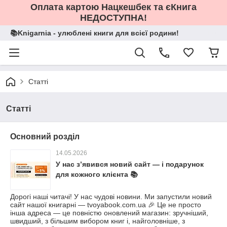
Оплата картою Нацкешбек та єКнига
НЕДОСТУПНА!
📚Knigarnia - улюблені книги для всієї родини!
Статті
Статті
Основний розділ
14.05.2026
У нас зʼявився новий сайт — і подарунок
для кожного клієнта 📚
Дорогі наші читачі! У нас чудові новини. Ми запустили новий
сайт нашої книгарні — tvoyabook.com.ua 🎉 Це не просто
інша адреса — це повністю оновлений магазин: зручніший,
швидший, з більшим вибором книг і, найголовніше, з