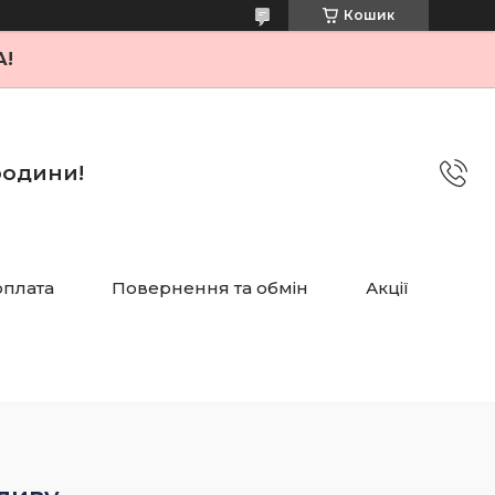
Кошик
А!
 родини!
оплата
Повернення та обмін
Акції