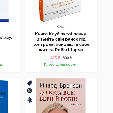
1
Книга Клуб пятої ранку.
ливу.
Візьміть свій ранок під
контроль, покращте своє
життя. Робін Шарма
425 ₴
500 ₴
д.
Готово до відправки
Купити
Хіт⚡️
–15%
Залишилось 26 днів