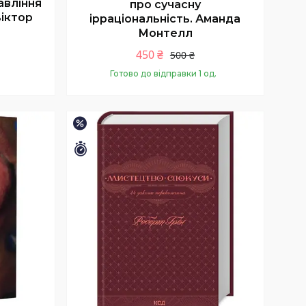
авління
про сучасну
іктор
ірраціональність. Аманда
Монтелл
450 ₴
500 ₴
Готово до відправки 1 од.
Купити
–10%
Залишилось 26 днів