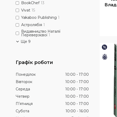
BookChef
13
Влада
Vivat
15
Yakaboo Publishing
1
Астролябія
1
Видавництво Наталії
Переверзєвої
1
Ще 9
–15%
Зали
Графік роботи
Понеділок
10:00
17:00
Вівторок
10:00
17:00
Середа
10:00
17:00
Четвер
10:00
17:00
Пʼятниця
10:00
17:00
Субота
10:00
16:00