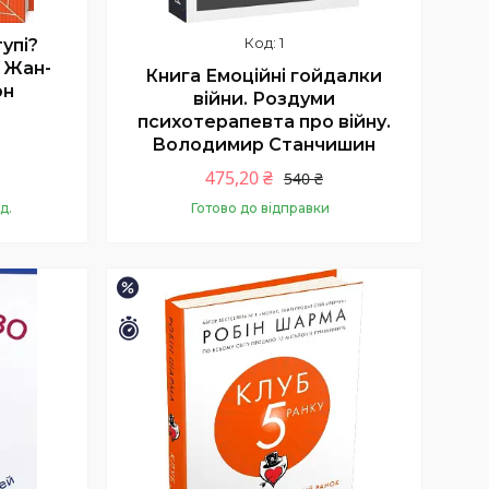
1
упі?
. Жан-
Книга Емоційні гойдалки
он
війни. Роздуми
психотерапевта про війну.
Володимир Станчишин
475,20 ₴
540 ₴
Готово до відправки
д.
Купити
–15%
Залишилось 26 днів