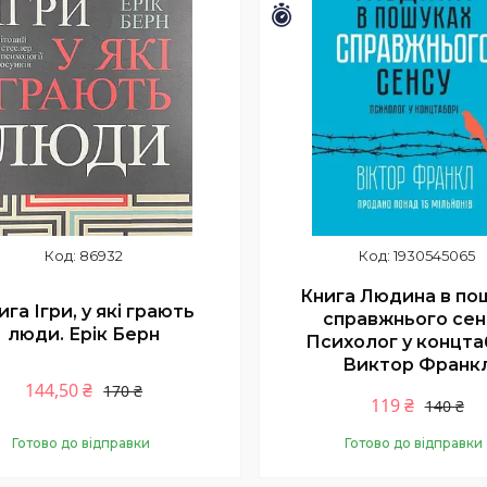
шилось 26 днів
Залишилось 26 днів
86932
1930545065
Книга Людина в по
ига Ігри, у які грають
справжнього сен
люди. Ерік Берн
Психолог у концта
Виктор Франк
144,50 ₴
170 ₴
119 ₴
140 ₴
Готово до відправки
Готово до відправки