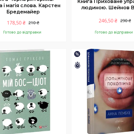
Книга Приховане упр
 і магія слова. Карстен
людиною. Шейнов В
Бредемайер
246,50 ₴
290 ₴
178,50 ₴
210 ₴
Готово до відправки
Готово до відправки
Купити
Купити
–10%
шилось 26 днів
Залишилось 26 днів