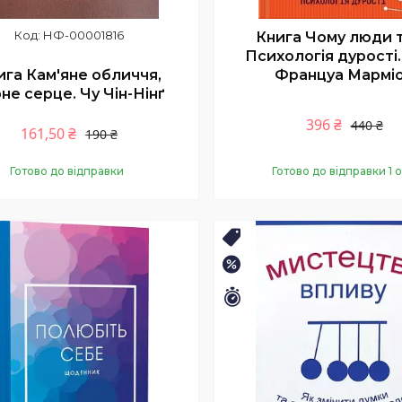
НФ-00001816
Книга Чому люди т
Психологія дурості
ига Кам'яне обличчя,
Француа Мармі
не серце. Чу Чін-Нінґ
396 ₴
440 ₴
161,50 ₴
190 ₴
Готово до відправки
Готово до відправки 1 о
Купити
Купити
Хіт⚡️
–15%
шилось 26 днів
Залишилось 26 днів