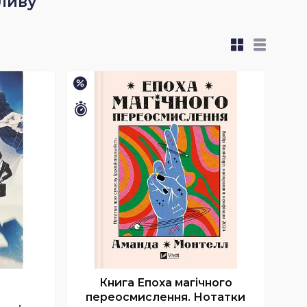
ливу
–10%
Залишилось 26 днів
Книга Епоха магічного
переосмислення. Нотатки