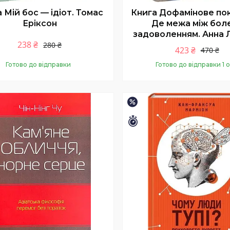
 Мій бос — ідіот. Томас
Книга Дофамінове пок
Еріксон
Де межа між боле
задоволенням. Анна
238 ₴
280 ₴
423 ₴
470 ₴
Готово до відправки
Готово до відправки 1 о
Купити
Купити
–10%
Залишилось 26 днів
шилось 26 днів