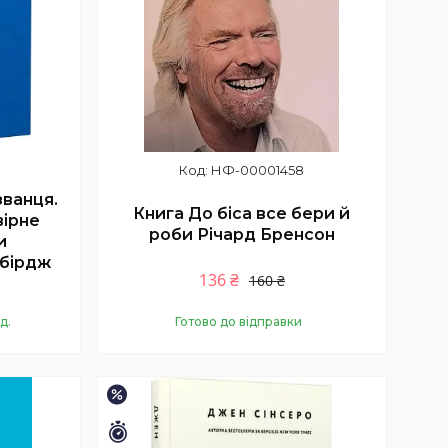
НФ-00001458
ванця.
Книга До біса все бери й
вірне
роби Річард Бренсон
и
мбірдж
136 ₴
160 ₴
д.
Готово до відправки
Купити
–20%
Залишилось 26 днів