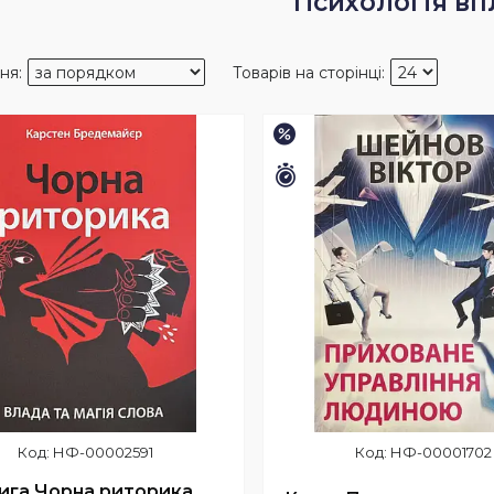
Психологія вп
–15%
шилось 26 днів
Залишилось 26 днів
НФ-00002591
НФ-00001702
ига Чорна риторика.