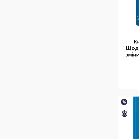
К
Щоде
змін
–17%
Зали