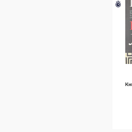
Зали
Кн