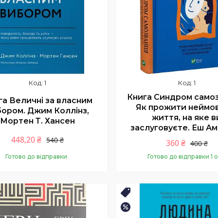
1
1
Книга Синдром самоз
га Величні за власним
Як прожити неймо
бором. Джим Коллінз,
життя, на яке в
Мортен Т. Хансен
заслуговуєте. Еш А
448,20 ₴
540 ₴
360 ₴
400 ₴
Готово до відправки
Готово до відправки 1 о
Купити
Купити
Хіт⚡️
–15%