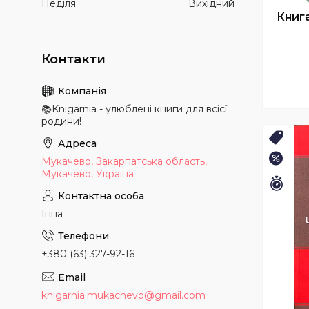
Неділя
Вихідний
Книга
📚Knigarnia - улюблені книги для всієї
родини!
Хіт⚡️
–15%
Мукачево, Закарпатська область,
Мукачево, Україна
Зали
Інна
+380 (63) 327-92-16
knigarnia.mukachevo@gmail.com