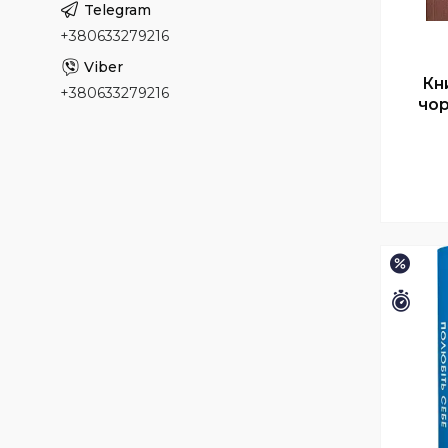
+380633279216
Кн
+380633279216
чор
–20%
Зали