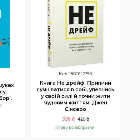
1862642795
Книга Не дрейф. Припини
шуках
сумніватися в собі, упевнись
су.
у своїй силі й почни жити
борі.
чудовим життям! Джен
л
Сінсеро
336 ₴
420 ₴
Готово до відправки