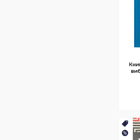
Кни
ви
Хіт⚡️
–15%