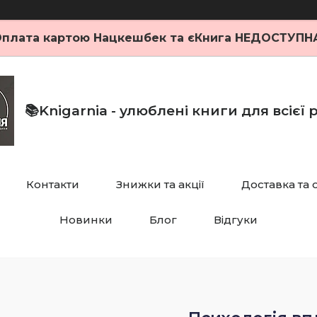
плата картою Нацкешбек та єКнига НЕДОСТУПН
📚Knigarnia - улюблені книги для всієї
Контакти
Знижки та акції
Доставка та 
Новинки
Блог
Відгуки