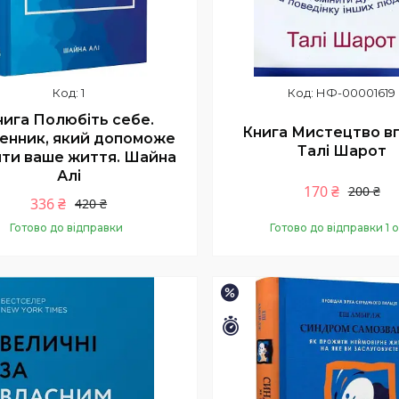
1
НФ-00001619
нига Полюбіть себе.
Книга Мистецтво вп
нник, який допоможе
Талі Шарот
ити ваше життя. Шайна
Алі
170 ₴
200 ₴
336 ₴
420 ₴
Готово до відправки
Готово до відправки 1 о
Купити
Купити
–10%
шилось 26 днів
Залишилось 26 днів