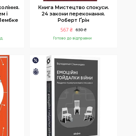
оління.
Книга Мистецтво спокуси.
м і
24 закони переконання.
 Лембке
Роберт Ґрін
567 ₴
630 ₴
д.
Готово до відправки
Купити
–12%
Залишилось 26 днів