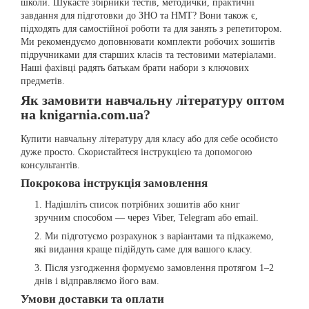
школи. Шукаєте збірники тестів, методички, практичні
завдання для підготовки до ЗНО та НМТ? Вони також є,
підходять для самостійної роботи та для занять з репетитором.
Ми рекомендуємо доповнювати комплекти робочих зошитів
підручниками для старших класів та тестовими матеріалами.
Наші фахівці радять батькам брати набори з ключових
предметів.
Як замовити навчальну літературу оптом
на knigarnia.com.ua?
Купити навчальну літературу для класу або для себе особисто
дуже просто. Скористайтеся інструкцією та допомогою
консультантів.
Покрокова інструкція замовлення
Надішліть список потрібних зошитів або книг
зручним способом — через Viber, Telegram або email.
Ми підготуємо розрахунок з варіантами та підкажемо,
які видання краще підійдуть саме для вашого класу.
Після узгодження формуємо замовлення протягом 1–2
днів і відправляємо його вам.
Умови доставки та оплати