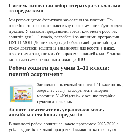
Систематизований вибір літератури за класами
та предметами
Ми рекомендуємо формувати замовлення за класами. Так
простіше контролювати навчальну програму і не забути жоден
предмет. У каталозі представлені готові комплекти робочих
зошитів для 1–11 класів, розроблені за чинними програмами
НУШ і МОН. До них входять усі обов'язкові дисципліни, а
також додаткові зошити із завданнями для роботи в парах,
проектними завданнями або вправами з наклейками. Є також
книги для самостійної підготовки до ЗНО.
Робочі зошити для учнів 1–11 класів:
повний асортимент
Замовляючи навчальні зошити 1-11 клас оптом,
звертайте увагу на асортимент інтернет-
магазину. У «Knigarnia» є все, що потрібно
сучасним школярам.
Зошити з математики, української мови,
англійської та інших предметів
В наявності робочі зошити за новою програмою 2025-2026 з
усіх предметів шкільної програми. Видавництва гарантують