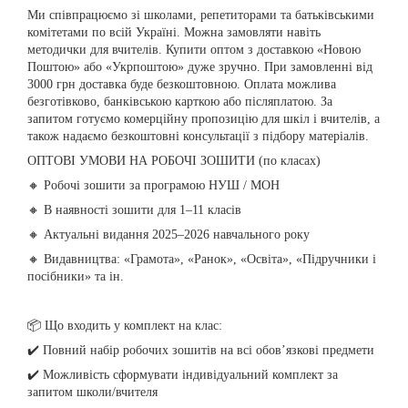
Ми співпрацюємо зі школами, репетиторами та батьківськими
комітетами по всій Україні. Можна замовляти навіть
методички для вчителів. Купити оптом з доставкою «Новою
Поштою» або «Укрпоштою» дуже зручно. При замовленні від
3000 грн доставка буде безкоштовною. Оплата можлива
безготівково, банківською карткою або післяплатою. За
запитом готуємо комерційну пропозицію для шкіл і вчителів, а
також надаємо безкоштовні консультації з підбору матеріалів.
ОПТОВІ УМОВИ НА РОБОЧІ ЗОШИТИ (по класах)
🔸 Робочі зошити за програмою НУШ / МОН
🔸 В наявності зошити для 1–11 класів
🔸 Актуальні видання 2025–2026 навчального року
🔸 Видавництва: «Грамота», «Ранок», «Освіта», «Підручники і
посібники» та ін.
📦 Що входить у комплект на клас:
✔️ Повний набір робочих зошитів на всі обов’язкові предмети
✔️ Можливість сформувати індивідуальний комплект за
запитом школи/вчителя