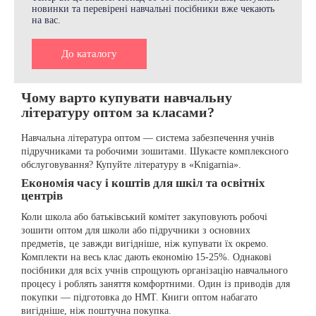
новинки та перевірені навчальні посібники вже чекають
на вас.
До каталогу
Чому варто купувати навчальну
літературу оптом за класами?
Навчальна література оптом — система забезпечення учнів
підручниками та робочими зошитами. Шукаєте комплексного
обслуговування? Купуйте літературу в «Knigarnia».
Економія часу і коштів для шкіл та освітніх
центрів
Коли школа або батьківський комітет закуповують робочі
зошити оптом для школи або підручники з основних
предметів, це завжди вигідніше, ніж купувати їх окремо.
Комплекти на весь клас дають економію 15-25%. Однакові
посібники для всіх учнів спрощують організацію навчального
процесу і роблять заняття комфортними. Один із приводів для
покупки — підготовка до НМТ. Книги оптом набагато
вигідніше, ніж поштучна покупка.