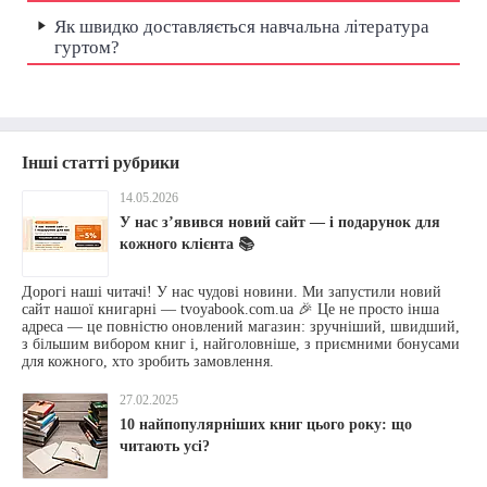
Як швидко доставляється навчальна література
гуртом?
Інші статті рубрики
14.05.2026
У нас зʼявився новий сайт — і подарунок для
кожного клієнта 📚
Дорогі наші читачі! У нас чудові новини. Ми запустили новий
сайт нашої книгарні — tvoyabook.com.ua 🎉 Це не просто інша
адреса — це повністю оновлений магазин: зручніший, швидший,
з більшим вибором книг і, найголовніше, з приємними бонусами
для кожного, хто зробить замовлення.
27.02.2025
10 найпопулярніших книг цього року: що
читають усі?