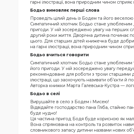
гарні ілюстрації, вона природним чином сприя
Бодьо вимовляє перші слова
Проведіть цілий день із Бодем та його весело
Симпатичний хлопчик Бодьо стане улюбленим дру
пригоди. У ній зосереджено увагу на перших сл
другий роки життя. Дворічна дитина починає п
цього. Для старших дітей книжечка буде добр
на гарні ілюстрації, вона природним чином спр
Бодьо вчиться говорити
Симпатичний хлопчик Бодьо стане улюбленим то
його пригоди. У ній зосереджено увагу передусі
рекомендоване для роботи з трохи старшими ді
ілюстрації, що заохочують називати об’єкти й
Авторка книжки Марта Галевська-Кустра — лого
Бодьо в селі
Вирушайте в село з Бодем i Мисею!
Вiдвiдайте господарство пана Глiба, стайню пан
буде нудно!
Ця частина пригод Бодя буде корисною як малят
Вона спрямована на контроль та розвиток нави
словникового запасу дитини назвами нових об’єк