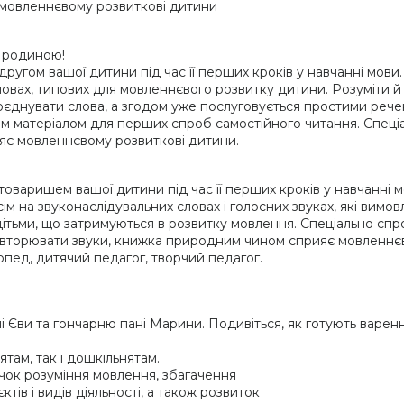
є мовленнєвому розвиткові дитини
ю родиною!
гом вашої дитини під час її перших кроків у навчанні мови.
овах, типових для мовленнєвого розвитку дитини. Розуміти й 
оєднувати слова, а згодом уже послуговується простими рече
им матеріалом для перших спроб самостійного читання. Спец
ияє мовленнєвому розвиткові дитини.
варишем вашої дитини під час її перших кроків у навчанні м
м на звуконаслідувальних словах і голосних звуках, які вимо
тьми, що затримуються в розвитку мовлення. Спеціально спр
 повторювати звуки, книжка природним чином сприяє мовленнє
пед, дитячий педагог, творчий педагог.
i Єви та гончарню панi Марини. Подивiться, як готують варення
ам, так i дошкiльнятам.
чок розумiння мовлення, збагачення
тiв i видiв дiяльностi, а також розвиток