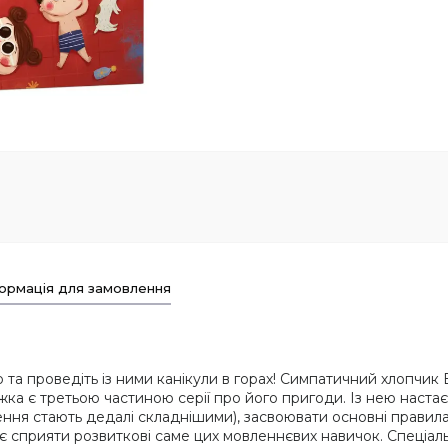
ормація для замовлення
та проведіть із ними канікули в горах! Симпатичний хлопчи
нижка є третьою частиною серії про його пригоди. Із нею наст
ння стають дедалі складнішими), засвоювати основні правила
має сприяти розвиткові саме цих мовленнєвих навичок. Спеці