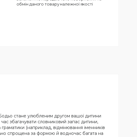
обмін даного товару належної якості
к Бодьо стане улюбленим другом вашої дитини
ає час збагачувати словниковий запас дитини,
 граматики (наприклад, відмінювання іменників
ально спрощена за формою й водночас багата на