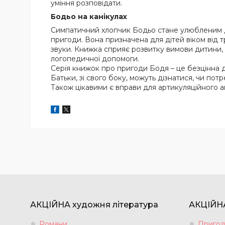
умiння розповiдати.
Бодьо на канікулах
Симпатичний хлопчик Бодьо стане улюбленим др
пригоди. Вона призначена для дітей віком від т
звуки. Книжка сприяє розвитку вимови дитини, 
логопедичної допомоги.
Серія книжок про пригоди Бодя – це безцінна до
Батьки, зі свого боку, можуть дізнатися, чи по
Також цікавими є вправи для артикуляційного а
АКЦІЙНА художня література
АКЦІЙНА
Романи
Пригод