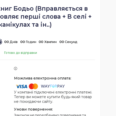
книг Бодьо (Вправляється в
овляє перші слова + В селі +
канікулах та ін..)
0
0
Днів
0
0
Годин
0
0
Хвилин
0
0
Секунд
Готово до відправки
У компанії підключені електронні платежі.
Тепер ви можете купити будь-який товар
не покидаючи сайту.
Законом не передбачено повернення та