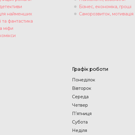
 детективи
Бізнес, економіка, гроші
для найменших
Саморозвиток, мотивація
і та фантастика
а міфи
комікси
Графік роботи
Понеділок
Вівторок
Середа
Четвер
Пʼятниця
Субота
Неділя