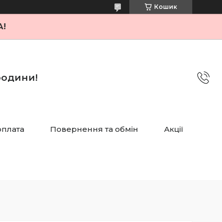
Кошик
А!
 родини!
оплата
Повернення та обмін
Акції