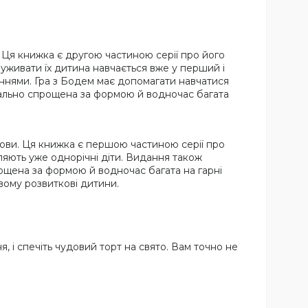
 Ця книжка є другою частиною серії про його
уживати їх дитина навчається вже у перший і
ннями. Гра з Бодем має допомагати навчатися
іально спрощена за формою й водночас багата
ови. Ця книжка є першою частиною серії про
вляють уже однорічні діти. Видання також
ощена за формою й водночас багата на гарні
вому розвиткові дитини.
, i спечiть чудовий торт на свято. Вам точно не