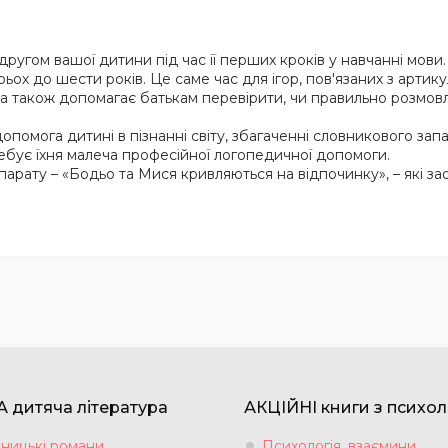
угом вашої дитини під час її перших кроків у навчанні мови
рьох до шести років. Це саме час для ігор, пов'язаних з арти
а також допомагає батькам перевірити, чи правильно розмовля
помога дитині в пізнанні світу, збагаченні словникового зап
требує їхня малеча професійної логопедичної допомоги.
парату – «Бодьо та Мися кривляються на відпочинку», – якi за
 дитяча література
АКЦІЙНІ книги з психол
ницькі романи
Психологія, взаємини