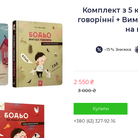
Комплект з 5 
говорінні + Вим
на 
–15%
2 550 ₴
3 000 ₴
Купити
+380 (63) 327-92-16