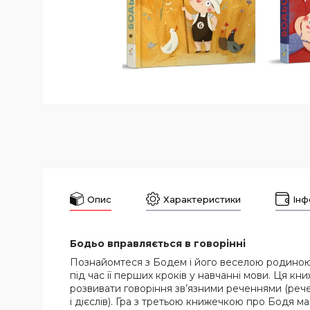
Опис
Характеристики
Інф
Бодьо вправляється в говорінні
Познайомтеся з Бодем і його веселою родиною 
під час її перших кроків у навчанні мови. Ця к
розвивати говоріння зв’язними реченнями (рече
і дієслів). Гра з третьою книжечкою про Бодя 