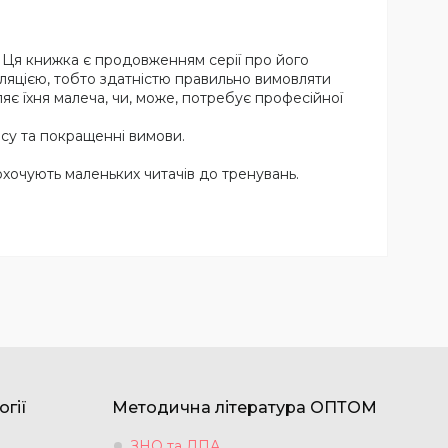
. Ця книжка є продовженням серії про його
куляцією, тобто здатністю правильно вимовляти
є їхня малеча, чи, може, потребує професійної
асу та покращенні вимови.
охочують маленьких читачів до тренувань.
огії
Методична література ОПТОМ
ЗНО та ДПА