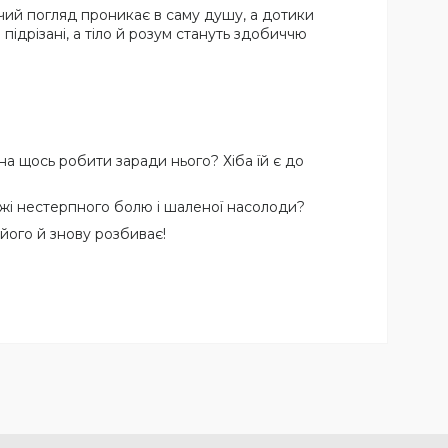
, чий погляд проникає в саму душу, а дотики
 підрізані, а тіло й розум стануть здобиччю
а щось робити заради нього? Хіба їй є до
ежі нестерпного болю і шаленої насолоди?
 його й знову розбиває!