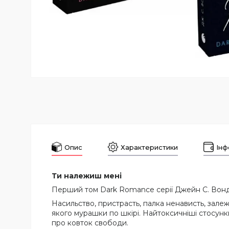
Опис
Характеристики
Інф
Ти належиш мені
Перший том Dark Romance серії Джейн С. Вонда,
Насильство, пристрасть, палка ненависть, залеж
якого мурашки по шкірі. Найтоксичніші стосунки
про ковток свободи.