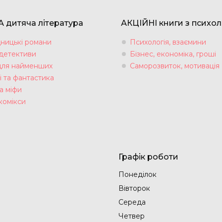
 дитяча література
АКЦІЙНІ книги з психол
ницькі романи
Психологія, взаємини
 детективи
Бізнес, економіка, гроші
для найменших
Саморозвиток, мотивація
і та фантастика
а міфи
комікси
Графік роботи
Понеділок
Вівторок
Середа
Четвер