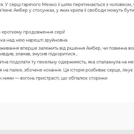
ся. У серці гарячого Мехіко її шлях перетинається з чоловіком
в’язне Амбер у стосунках, у яких крила її свободи можуть бути
 еротизму продовження серії!
ека над нею нарешті зруйновна.
виживання вперше залежить від рішення Амбер, чи повинна вон
ивдив, зламав, змусив підкоритися...
датна подолати ту пекельну одержимість, яка спалахнула на м
я на палке, збочене кохання. Ця історія розбиває серце, лікує
іж ними — вогонь пристрасті, що обпалює сторінки