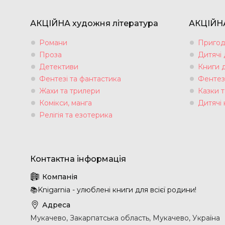
АКЦІЙНА художня література
АКЦІЙНА
Романи
Пригод
Проза
Дитячі
Детективи
Книги 
Фентезі та фантастика
Фентез
Жахи та трилери
Казки т
Комікси, манга
Дитячі 
Релігія та езотерика
📚Knigarnia - улюблені книги для всієї родини!
Мукачево, Закарпатська область, Мукачево, Україна