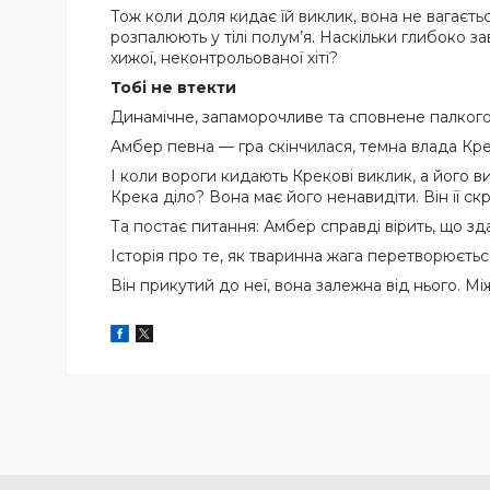
Тож коли доля кидає їй виклик, вона не вагаєть
розпалюють у тілі полум’я. Наскільки глибоко за
хижої, неконтрольованої хіті?
Тобі не втекти
Динамічне, запаморочливе та сповнене палкого
Амбер певна — гра скінчилася, темна влада Кр
І коли вороги кидають Крекові виклик, а його 
Крека діло? Вона має його ненавидіти. Він її скр
Та постає питання: Амбер справді вірить, що з
Історія про те, як тваринна жага перетворюєтьс
Він прикутий до неї, вона залежна від нього. М