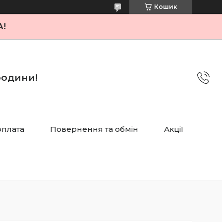
Кошик
А!
 родини!
оплата
Повернення та обмін
Акції