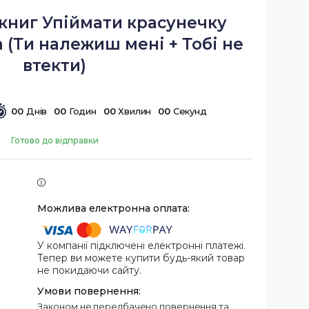
 книг Упіймати красунечку
 (Ти належиш мені + Тобі не
втекти)
0
0
Днів
0
0
Годин
0
0
Хвилин
0
0
Секунд
Готово до відправки
У компанії підключені електронні платежі.
Тепер ви можете купити будь-який товар
не покидаючи сайту.
Законом не передбачено повернення та