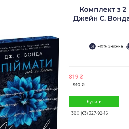
Комплект з 2
Джейн С. Вонда
–10%
819 ₴
910 ₴
Купити
+380 (63) 327-92-16