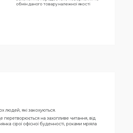
обмін даного товару належної якості
х людей, які закохуються.
це перетворюється на захопливе читання, від
янка сірої офісної буденності, роками мріяла