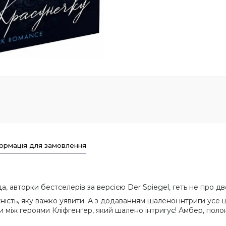
ормація для замовлення
 авторки бестселерів за версією Der Spiegel, геть не про дво
ність, яку важко уявити. А з додаванням шаленої інтриги усе 
 між героями Кліфгенґер, який шалено інтригує! Амбер, полон