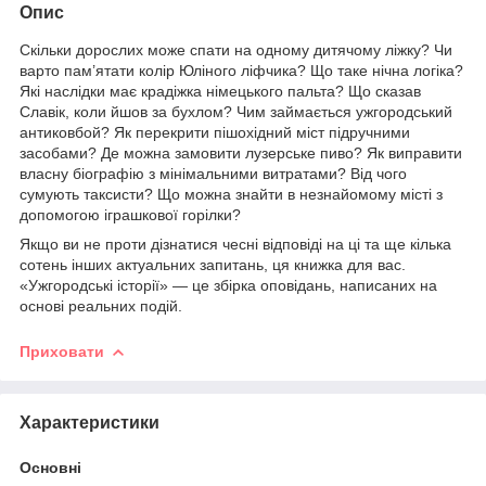
Опис
Скільки дорослих може спати на одному дитячому ліжку? Чи
варто пам’ятати колір Юліного ліфчика? Що таке нічна логіка?
Які наслідки має крадіжка німецького пальта? Що сказав
Славік, коли йшов за бухлом? Чим займається ужгородський
антиковбой? Як перекрити пішохідний міст підручними
засобами? Де можна замовити лузерське пиво? Як виправити
власну біографію з мінімальними витратами? Від чого
сумують таксисти? Що можна знайти в незнайомому місті з
допомогою іграшкової горілки?
Якщо ви не проти дізнатися чесні відповіді на ці та ще кілька
сотень інших актуальних запитань, ця книжка для вас.
«Ужгородські історії» — це збірка оповідань, написаних на
основі реальних подій.
Приховати
Характеристики
Основні