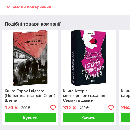
Всі умови повернення
Подібні товари компанії
Книга Страх і відвага.
Книга Історія
Книг
(Не)вигадані історії. Сергій
спотвореного кохання.
істо
Штепа
Саманта Давнінг
170
312
264
₴
₴
200 ₴
480 ₴
Купити
Купити