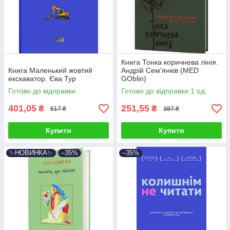
Книга Тонка коричнева лінія.
Книга Маленький жовтий
Андрій Сем'янків (MED
екскаватор. Єва Тур
GOblin)
Готово до відправки
Готово до відправки 1 од.
401,05
251,55
₴
₴
617 ₴
387 ₴
Купити
Купити
✨НОВИНКА✨
–35%
–35%