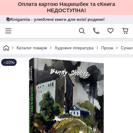
Оплата картою Нацкешбек та єКнига
НЕДОСТУПНА!
📚Knigarnia - улюблені книги для всієї родини!
Каталог товарів
Художня література
Проза
Сучас
–10%