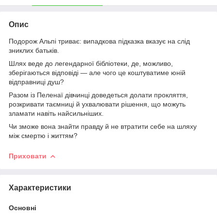
Опис
Подорож Альпі триває: випадкова підказка вказує на слід
зниклих батьків.
Шлях веде до легендарної бібліотеки, де, можливо,
зберігаються відповіді — але чого це коштуватиме юній
відправниці душ?
Разом із Пеленаї дівчинці доведеться долати прокляття,
розкривати таємниці й ухвалювати рішення, що можуть
зламати навіть найсильніших.
Чи зможе вона знайти правду й не втратити себе на шляху
між смертю і життям?
Приховати
Характеристики
Основні