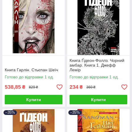
Книга Ґідеон-Фоллз. Чорний
амбар. Книга 1. Джефф
Книга Гарлін. Стьєпан Шеїч
Лемір
Готово до відправки 1 од.
Готово до відправки 1 од.
538,85
234
₴
₴
829 ₴
360 ₴
Купити
Купити
–35%
–35%