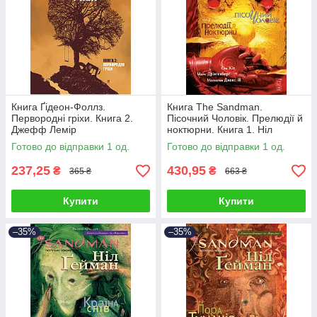
Книга Ґідеон-Фоллз.
Книга The Sandman.
Первородні гріхи. Книга 2.
Пісочний Чоловік. Прелюдії й
Джефф Лемір
ноктюрни. Книга 1. Ніл
Ґейман
Готово до відправки 1 од.
Готово до відправки 1 од.
237,25
430,95
₴
₴
365 ₴
663 ₴
Купити
Купити
–35%
–35%