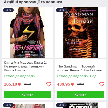
Акційні пропозиції та новинки
–35%
–35%
Книга Міз Марвел. Книга 1.
Не нормальна. Ґвендолін
The Sandman. Пісочний
Віллов Вілсон
чоловік. Книга 7. Ніл Ґейман
Готово до відправки
Готово до відправки 1 од.
165,10
430,95
₴
₴
254 ₴
663 ₴
Купити
Купити
–35%
–35%