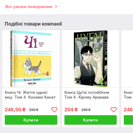
Всі умови повернення
Подібні товари компанії
Книга Чі. Життя однієї
Книга Цуґаї потойбіччя.
Книг
киці. Том 4. Конами Канат
Том 4. Хірому Аракава
Том 
246,50
204
246
₴
₴
290 ₴
240 ₴
Купити
Купити