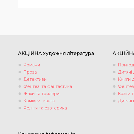
АКЦІЙНА художня література
АКЦІЙНА
Романи
Пригод
Проза
Дитячі
Детективи
Книги 
Фентезі та фантастика
Фентез
Жахи та трилери
Казки т
Комікси, манга
Дитячі 
Релігія та езотерика