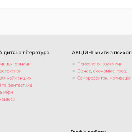
 дитяча література
АКЦІЙНІ книги з психол
ницькі романи
Психологія, взаємини
 детективи
Бізнес, економіка, гроші
для найменших
Саморозвиток, мотивація
і та фантастика
а міфи
комікси