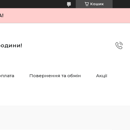
Кошик
А!
 родини!
оплата
Повернення та обмін
Акції