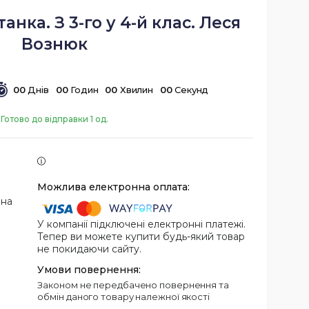
анка. З 3-го у 4-й клас. Леся
Вознюк
0
0
Днів
0
0
Годин
0
0
Хвилин
0
0
Секунд
Готово до відправки 1 од.
 на
У компанії підключені електронні платежі.
Тепер ви можете купити будь-який товар
не покидаючи сайту.
Законом не передбачено повернення та
обмін даного товару належної якості