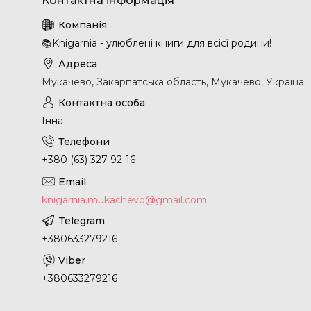
📚Knigarnia - улюблені книги для всієї родини!
Мукачево, Закарпатська область, Мукачево, Україна
Інна
+380 (63) 327-92-16
knigarnia.mukachevo@gmail.com
+380633279216
+380633279216