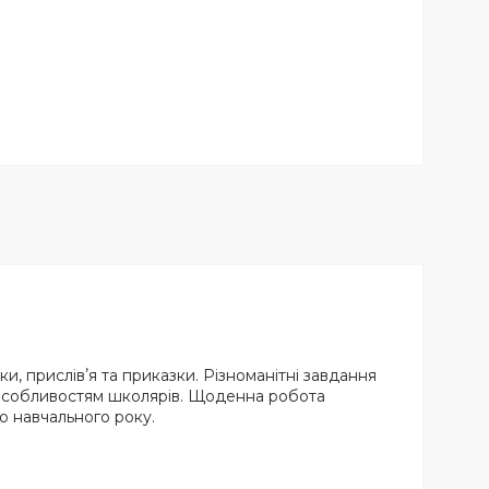
ки, прислівʼя та приказки. Різноманітні завдання
м особливостям школярів. Щоденна робота
о навчального року.