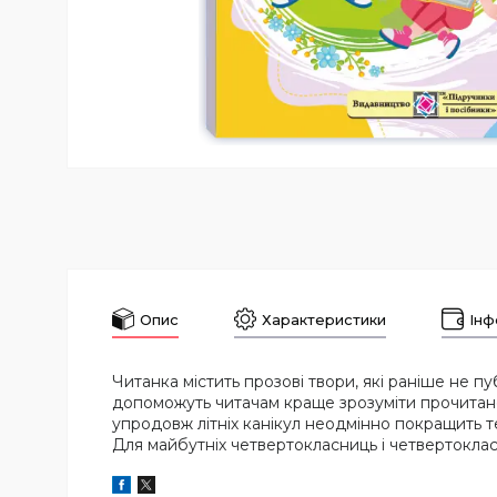
Опис
Характеристики
Інф
Читанка містить прозові твори, які раніше не пуб
допоможуть читачам краще зрозуміти прочитане
упродовж літніх канікул неодмінно покращить т
Для майбутніх четвертокласниць і четвертокласни