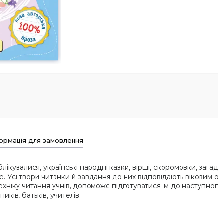
ормація для замовлення
лікувалися, українські народні казки, вірші, скоромовки, загад
. Усі твори читанки й завдання до них відповідають вікови
ехніку читання учнів, допоможе підготуватися їм до наступног
ків, батьків, учителів.