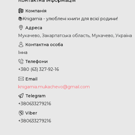
📚Knigarnia - улюблені книги для всієї родини!
Мукачево, Закарпатська область, Мукачево, Україна
Інна
+380 (63) 327-92-16
knigarnia.mukachevo@gmail.com
+380633279216
+380633279216