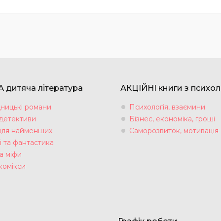
 дитяча література
АКЦІЙНІ книги з психол
ницькі романи
Психологія, взаємини
 детективи
Бізнес, економіка, гроші
для найменших
Саморозвиток, мотивація
і та фантастика
а міфи
комікси