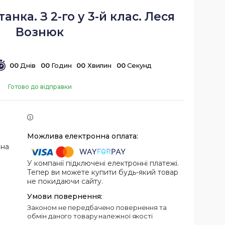
анка. З 2-го у 3-й клас. Леся
Вознюк
0
0
Днів
0
0
Годин
0
0
Хвилин
0
0
Секунд
Готово до відправки
 на
У компанії підключені електронні платежі.
Тепер ви можете купити будь-який товар
не покидаючи сайту.
Законом не передбачено повернення та
обмін даного товару належної якості