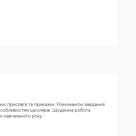
ки, прислівʼя та приказки. Різноманітні завдання
м особливостям школярів. Щоденна робота
о навчального року.