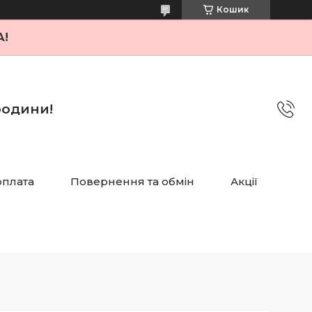
Кошик
А!
 родини!
оплата
Повернення та обмін
Акції