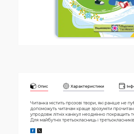
Опис
Характеристики
Інф
Читанка містить прозові твори, які раніше не пуб
допоможуть читачам краще зрозуміти прочитане
упродовж літніх канікул неодмінно покращить т
Для майбутніх третьокласниць і третьокласників, 