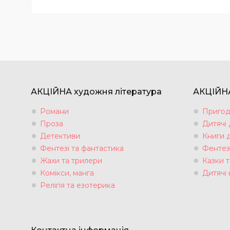
АКЦІЙНА художня література
АКЦІЙНА
Романи
Пригод
Проза
Дитячі
Детективи
Книги 
Фентезі та фантастика
Фентез
Жахи та трилери
Казки т
Комікси, манга
Дитячі 
Релігія та езотерика