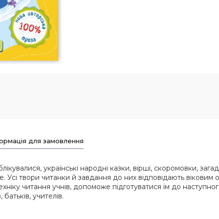
ормація для замовлення
лікувалися, українські народні казки, вірші, скоромовки, загад
. Усі твори читанки й завдання до них відповідають вікови
ехніку читання учнів, допоможе підготуватися їм до наступног
батьків, учителів.