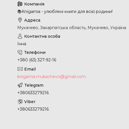
📚Knigarnia - улюблені книги для всієї родини!
Мукачево, Закарпатська область, Мукачево, Україна
Інна
+380 (63) 327-92-16
knigarnia.mukachevo@gmail.com
+380633279216
+380633279216