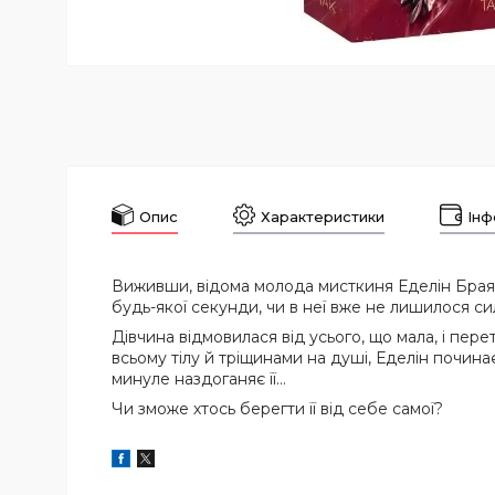
Опис
Характеристики
Інф
Виживши, відома молода мисткиня Еделін Браянт
будь-якої секунди, чи в неї вже не лишилося с
Дівчина відмовилася від усього, що мала, і пер
всьому тілу й тріщинами на душі, Еделін почина
минуле наздоганяє її…
Чи зможе хтось берегти її від себе самої?