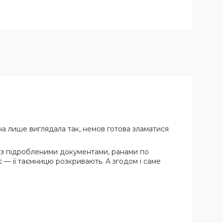
на лише виглядала так, немов готова зламатися
і. Із підробленими документами, ранами по
є — її таємницю розкривають. А згодом і саме