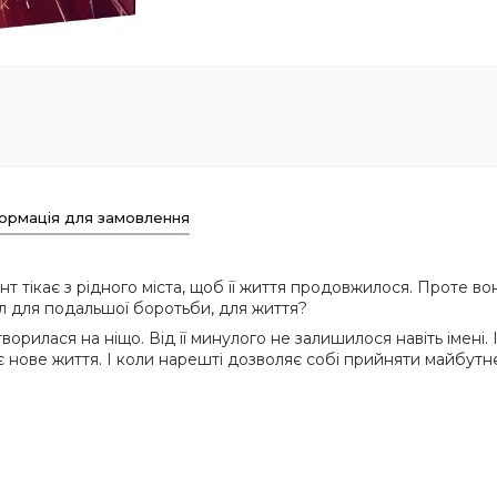
ормація для замовлення
 тікає з рідного міста, щоб її життя продовжилося. Проте во
ил для подальшої боротьби, для життя?
етворилася на ніщо. Від її минулого не залишилося навіть імен
є нове життя. І коли нарешті дозволяє собі прийняти майбутн