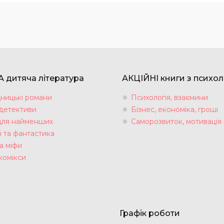
 дитяча література
АКЦІЙНІ книги з психол
ницькі романи
Психологія, взаємини
 детективи
Бізнес, економіка, гроші
для найменших
Саморозвиток, мотивація
і та фантастика
а міфи
комікси
Графік роботи