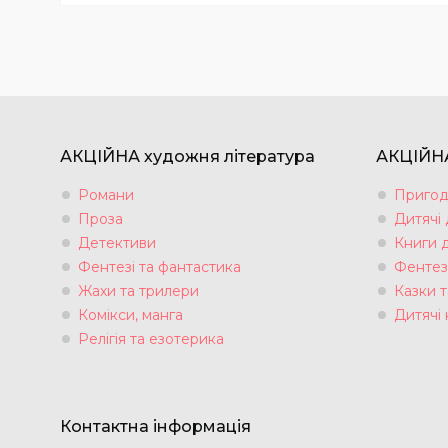
АКЦІЙНА художня література
АКЦІЙНА
Романи
Пригод
Проза
Дитячі
Детективи
Книги 
Фентезі та фантастика
Фентез
Жахи та трилери
Казки т
Комікси, манга
Дитячі 
Релігія та езотерика