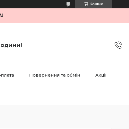
Кошик
А!
 родини!
оплата
Повернення та обмін
Акції