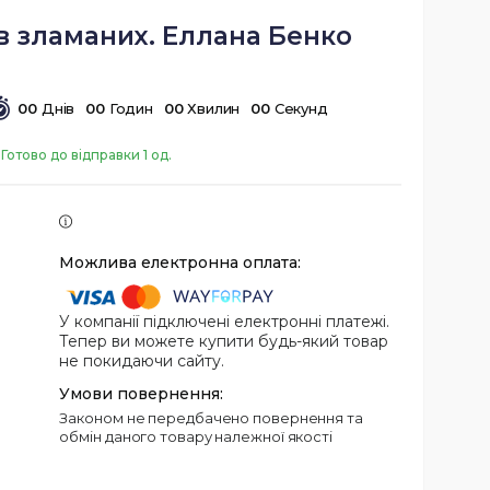
в зламаних. Еллана Бенко
0
0
Днів
0
0
Годин
0
0
Хвилин
0
0
Секунд
Готово до відправки 1 од.
У компанії підключені електронні платежі.
Тепер ви можете купити будь-який товар
не покидаючи сайту.
Законом не передбачено повернення та
обмін даного товару належної якості