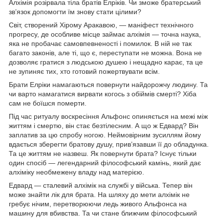
Алхімія розірвала тіла братів Елріків. Чи зможе братерський
зв’язок допомогти їм знову стати цілими?
Світ, створений Хірому Аракавою, — маніфест технічного
прогресу, де особливе місце займає алхімія — точна наука,
яка не пробачає самовпевненості і помилок. В ній не так
багато законів, але ті, що є, переступати не можна. Вона не
дозволяє гратися з людською душею і нещадно карає, та це
не зупиняє тих, хто готовий пожертвувати всім.
Брати Елріки намагаються повернути найдорожчу людину. Та
чи варто намагатися вирвати когось з обіймів смерті? Хіба
сам не боїшся померти.
Під час ритуалу воскресіння Альфонс опиняється на межі між
життям і смертю, він стає безтілесним. А що ж Едвард? Він
заплатив за цю спробу ногою. Неймовірним зусиллям йому
вдається зберегти братову душу, прив’язавши її до обладунка.
Та це життям не назвеш. Як повернути брата? Існує тільки
один спосіб — легендарний філософський камінь, який дає
алхіміку необмежену владу над матерією.
Едвард — сталевий алхімік на службі у війська. Тепер він
може знайти лік для брата. На шляху до мети алхімік не
гребує нічим, перетворюючи ледь живого Альфонса на
машину для вбивства. Та чи стане ближчим філософський