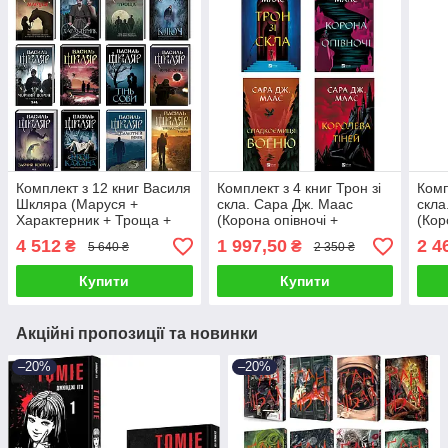
Комплект з 12 книг Василя
Комплект з 4 книг Трон зі
Комп
Шкляра (Маруся +
скла. Сара Дж. Маас
скла
Характерник + Троща +
(Корона опівночі +
(Кор
Ключ + Чорний ворон.
Спадкоємиця вогню +
Спад
4 512
1 997,50
2 4
₴
₴
5 640 ₴
2 350 ₴
Залишенець та ін)
Королева тіней та ін)
Коро
асас
Купити
Купити
Акційні пропозиції та новинки
–20%
–20%