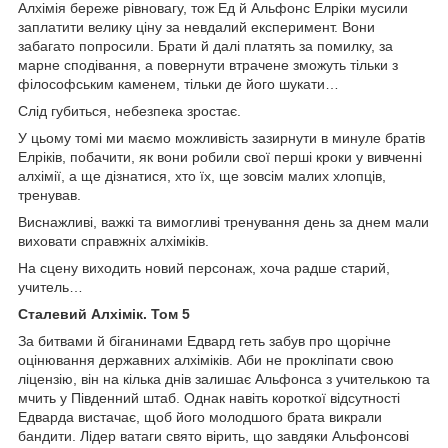
Алхімія береже рівновагу, тож Ед й Альфонс Елріки мусили
заплатити велику ціну за невдалий експеримент. Вони
забагато попросили. Брати й далі платять за помилку, за
марне сподівання, а повернути втрачене зможуть тільки з
філософським каменем, тільки де його шукати…
Слід губиться, небезпека зростає.
У цьому томі ми маємо можливість зазирнути в минуле братів
Елріків, побачити, як вони робили свої перші кроки у вивченні
алхімії, а ще дізнатися, хто їх, ще зовсім малих хлопців,
тренував.
Виснажливі, важкі та вимогливі тренування день за днем мали
виховати справжніх алхіміків.
На сцену виходить новий персонаж, хоча радше старий,
учитель…
Сталевий Алхімік. Том 5
За битвами й біганинами Едвард геть забув про щорічне
оцінювання державних алхіміків. Аби не прокліпати свою
ліцензію, він на кілька днів залишає Альфонса з учителькою та
мчить у Південний штаб. Однак навіть короткої відсутності
Едварда вистачає, щоб його молодшого брата викрали
бандити. Лідер ватаги свято вірить, що завдяки Альфонсові