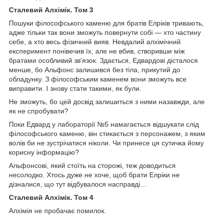
Сталевий Алхімік. Том 3
Пошуки філософського каменю для братів Елріків тривають,
адже тільки так вони зможуть повернути собі — хто частину
себе, а хто весь фізичний вияв. Невдалий алхімічний
експеримент понівечив їх, але не вбив, створивши між
братами особливий зв'язок. Здається, Едвардові дісталося
менше, бо Альфонс залишився без тіла, прикутий до
обладунку. З філософським каменем вони зможуть все
виправити. І знову стати такими, як були.
Не зможуть, бо цей досвід залишиться з ними назавжди, але
як не спробувати?
Поки Едвард у лабораторії №5 намагається відшукати слід
філософського каменю, він стикається з персонажем, з яким
волів би не зустрічатися ніколи. Чи принесе ця сутичка йому
корисну інформацію?
Альфонсові, який стоїть на сторожі, теж доводиться
несолодко. Хтось дуже не хоче, щоб брати Елріки не
дізналися, що тут відбувалося насправді…
Сталевий Алхімік. Том 4
Алхімія не пробачає помилок.