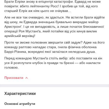
Брати Елріки знову в епіцентрі катастрофи. Едвард не може
повірити: вбито лейтенантку Росс! І зробив це той, від кого
старший Елрік аж ніяк цього не очікував…
Але не все так очевидно, як здається. Не встигли брати відійти
від шоку, як Едварда зненацька буквально викрадає майор
Армстронґ. І це не випадковість, а лише початок блискавичної
операції Роя Мустанґа, який потайки від усіх кинув виклик
армійській верхівці!
Проте чи зможе полковник звершити свій задум? Адже на його
команду раптово нападає стара, гнила фізична оболонка
Баррі-Різника, всередині якої затаїлася нелюдська душа.
Перед командою Мустанґа стоїть вибір: або поставити на кін
усе й розплутати клубок із правди та брехні — або накласти
головою.
Приховати
Характеристики
Основні атрибути