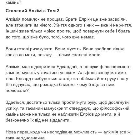
камінь?
Сталевий Алхімік. Том 2
Алхімія помилок не прощає. Брати Елріки це вже засвоїли,
але втрачати їм нічого. Життя одного з них — вже й не життя.
Інший живе тільки мрією про те, щоб повернути себе і брата
до того, що вже було, того, чого вже немає.
Вони готові ризикувати. Вони мусять. Вони зробили кілька
кроків до мети, позаду — тільки спалені мости.
Алхімія має підкоритися Едвардові, а пошуки філософського
каменя мусять увінчатися успіхом. Альфонс знову матиме
тіло. Едвард позбудеться сталі, яка обіймає його руку і ногу.
Він відчуває, що розгадка близько: чому б іще за ним
полювали?
Здається, достатньо тільки простягнути руку, щоб досягнути
успіху, та таємний манускрипт стверджує, що філософський
камінь може не тільки не наблизити Елріків до мети, а й
безконечно їх від неї віддалити.
Нова перешкода чи несподівана можливість — алхімія все ж
така неоднозначна.