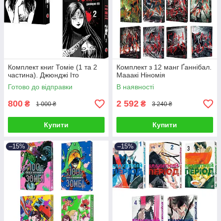
Комплект книг Томіе (1 та 2
Комплект з 12 манг Ґаннібал.
частина). Джюнджі Іто
Мааакі Ніномія
Готово до відправки
В наявності
800
2 592
₴
₴
1 000 ₴
3 240 ₴
Купити
Купити
–15%
–15%