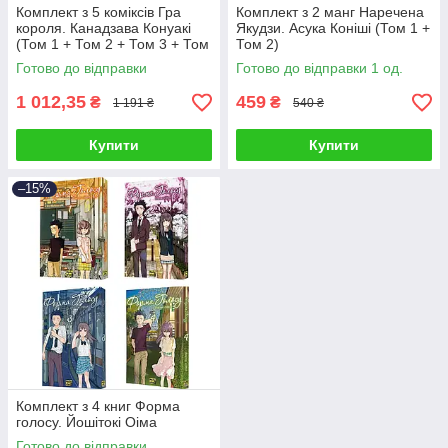
Комплект з 5 коміксів Гра
Комплект з 2 манг Наречена
короля. Канадзава Конуакі
Якудзи. Асука Коніші (Том 1 +
(Том 1 + Том 2 + Том 3 + Том
Том 2)
4 + Том 5)
Готово до відправки
Готово до відправки 1 од.
1 012,35
459
₴
₴
1 191 ₴
540 ₴
Купити
Купити
–15%
Комплект з 4 книг Форма
голосу. Йошітокі Оіма
Готово до відправки