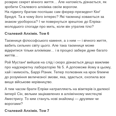
розкриє секрет вічного життя… Але натомість дізнається, як
зробити Сталевого алхіміка своїм ворогом.
На підмогу братам поспішає сам фюрер-президент Кінґ
Бредлі. Та в чому його інтерес? Які таємниці ховаються за
знаком уробороса? І чи повернуться зрештою до Елріка-
молодшого спогади про мить, коли він утратив тіло?
Сталевий Алхімік. Том 6
Таємниця філософського каменя, а з ним — і вічного життя,
вабить сильних світу цього. Але така таємниця може
відкритися тільки алхімікам… і в процесі забере дуже багато
життів…
Рой Мустанґ вийшов на слід і скоро дізнається дещо важливе
про надсекретну лабораторію № 5. А допоможе йому в цьому,
хай і мимохіть, Баррі Різник. Тепер полковник на крок ближче
до розуміння величезної змови, яка, здається, охопила все
вище військове керівництво.
А тим часом брати Елріки натрапляють на візитерів із далекої
імперії Сін, вельми зацікавлених в алхімічному мистецтві
Аместрису. То ким стануть нові знайомці — друзями чи
ворогами?
Сталевий Алхімік. Том 7