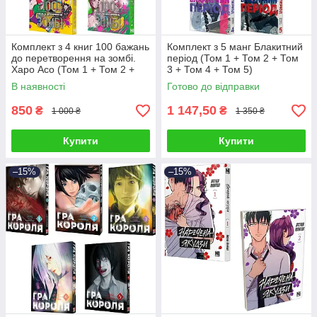
Комплект з 4 книг 100 бажань
Комплект з 5 манг Блакитний
до перетворення на зомбі.
період (Том 1 + Том 2 + Том
Харо Асо (Том 1 + Том 2 +
3 + Том 4 + Том 5)
Том 3 + Том 4)
В наявності
Готово до відправки
850
1 147,50
₴
₴
1 000 ₴
1 350 ₴
Купити
Купити
–15%
–15%