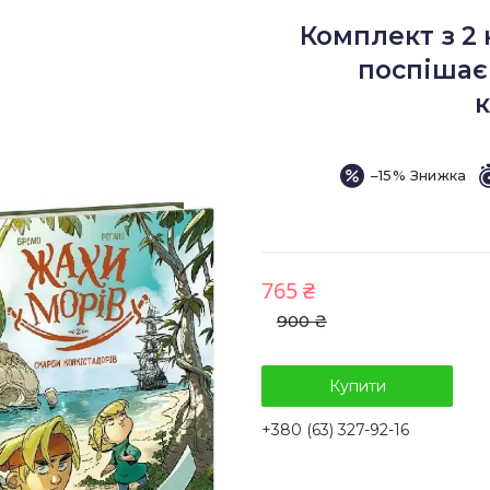
Комплект з 2 
поспішає
к
–15%
765 ₴
900 ₴
Купити
+380 (63) 327-92-16