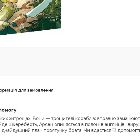
ормація для замовлення
опомогу
ських хитрощах. Вони — трощителі кораблів: вправно заманюють
 йде шкереберть, Арсен опиняється в полоні в англійців і вир
 відчайдушний план порятунку брата. Чи вдасться їй допомог