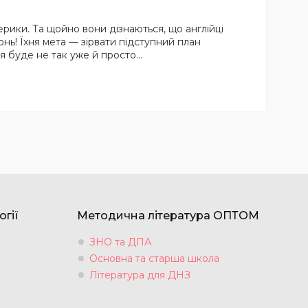
ерики. Та щойно вони дізнаються, що англійці
онь! Їхня мета — зірвати підступний план
ся буде не так уже й просто…
огії
Методична література ОПТОМ
ЗНО та ДПА
Основна та старша школа
Література для ДНЗ