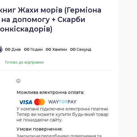
книг Жахи морів (Герміона
 на допомогу + Скарби
онкіскадорів)
0
0
Днів
0
0
Годин
0
0
Хвилин
0
0
Секунд
Готово до відправки
У компанії підключені електронні платежі.
Тепер ви можете купити будь-який товар
не покидаючи сайту.
Законом не передбачено повернення та