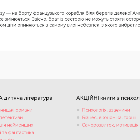
разу — на борту французького корабля біля берегів далекої Ам
е змінюється. Звісно, брат із сестрою не можуть стояти остор
ром діти опиняються в самому вирі небезпек, з якого вибрати
 дитяча література
АКЦІЙНІ книги з психол
ницькі романи
Психологія, взаємини
 детективи
Бізнес, економіка, гроші
для найменших
Саморозвиток, мотивація
і та фантастика
а міфи