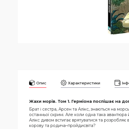
Опис
Характеристики
Інф
Жахи морів. Том 1. Герміона поспішає на д
Брат і сестра, Арсен та Алікс, знаються на мор
останньої скрині. Але коли одна така авантюра
Алікс дивом встигає врятуватися та розробляє
корову та родича–пройдисвіта?