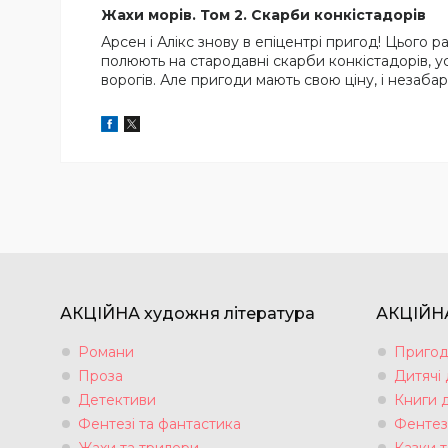
Жахи морів. Том 2. Скарби конкістадорів
Арсен і Алікс знову в епіцентрі пригод! Цього 
полюють на стародавні скарби конкістадорів, ус
ворогів. Але пригоди мають свою ціну, і незаба
АКЦІЙНА художня література
АКЦІЙНА
Романи
Пригод
Проза
Дитячі
Детективи
Книги 
Фентезі та фантастика
Фентез
Жахи та трилери
Казки т