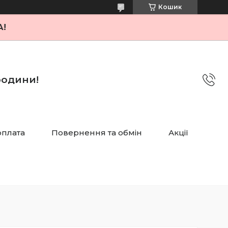
Кошик
А!
 родини!
оплата
Повернення та обмін
Акції