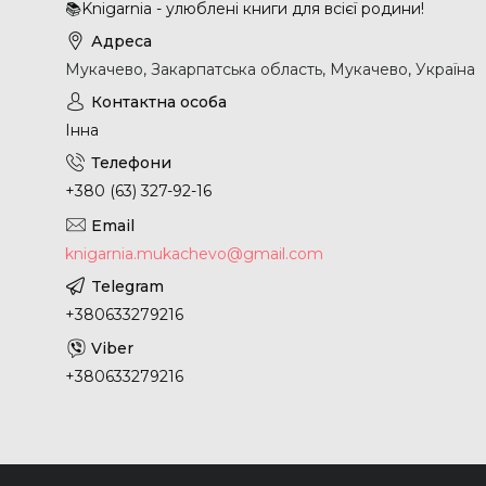
📚Knigarnia - улюблені книги для всієї родини!
Мукачево, Закарпатська область, Мукачево, Україна
Інна
+380 (63) 327-92-16
knigarnia.mukachevo@gmail.com
+380633279216
+380633279216