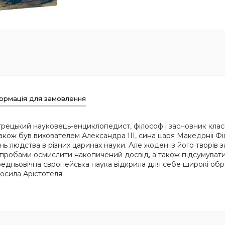
ормація для замовлення
ньогрецький науковець-енциклопедист, філософ і засновник клас
також був вихователем Александра III, сина царя Македонії Фі
 людства в різних царинах науки. Але жоден із його творів з
 спробами осмислити накопичений досвід, а також підсумуват
редньовічна європейська наука відкрила для себе широкі обрі
осила Арістотеля.