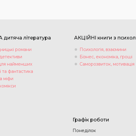
 дитяча література
АКЦІЙНІ книги з психол
ницькі романи
Психологія, взаємини
 детективи
Бізнес, економіка, гроші
для найменших
Саморозвиток, мотивація
і та фантастика
а міфи
комікси
Графік роботи
Понеділок