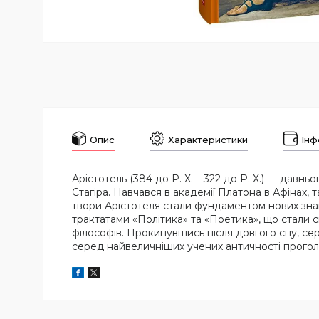
Опис
Характеристики
Інф
Арістотель (384 до Р. Х. – 322 до Р. Х.) — дав
Стагіра. Навчався в академії Платона в Афінах, 
твори Арістотеля стали фундаментом нових знань
трактатами «Політика» та «Поетика», що стали
філософів. Прокинувшись після довгого сну, се
серед найвеличніших учених античності прогол