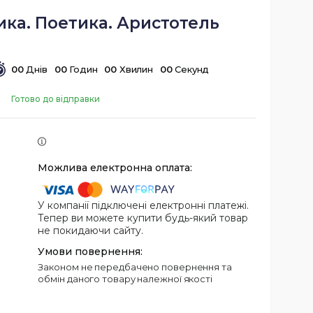
ика. Поетика. Аристотель
0
0
Днів
0
0
Годин
0
0
Хвилин
0
0
Секунд
Готово до відправки
У компанії підключені електронні платежі.
Тепер ви можете купити будь-який товар
не покидаючи сайту.
Законом не передбачено повернення та
обмін даного товару належної якості