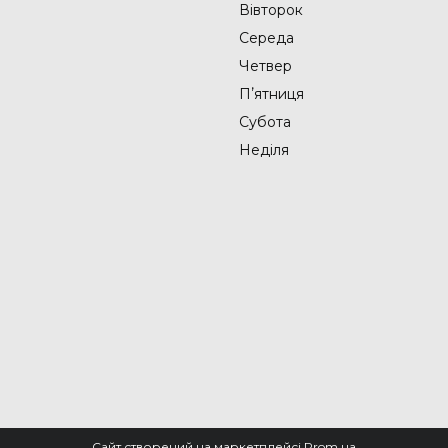
Вівторок
Середа
Четвер
Пʼятниця
Субота
Неділя
Сайт створений на маркетплейсі
Prom.ua