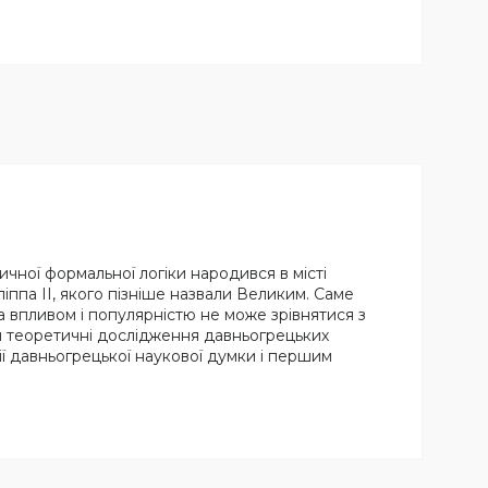
ичної формальної логіки народився в місті
ліппа II, якого пізніше назвали Великим. Саме
а впливом і популярністю не може зрівнятися з
и теоретичні дослідження давньогрецьких
ї давньогрецької наукової думки і першим