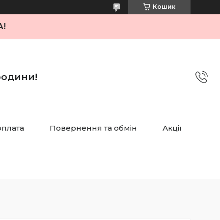
Кошик
А!
 родини!
оплата
Повернення та обмін
Акції