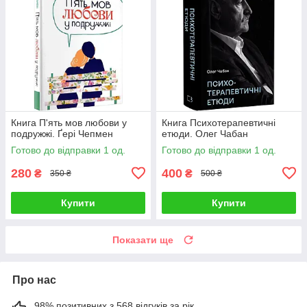
Книга П'ять мов любови у
Книга Психотерапевтичні
подружжі. Ґері Чепмен
етюди. Олег Чабан
Готово до відправки 1 од.
Готово до відправки 1 од.
280
400
₴
₴
350 ₴
500 ₴
Купити
Купити
Показати ще
Про нас
98% позитивних з 568 відгуків за рік