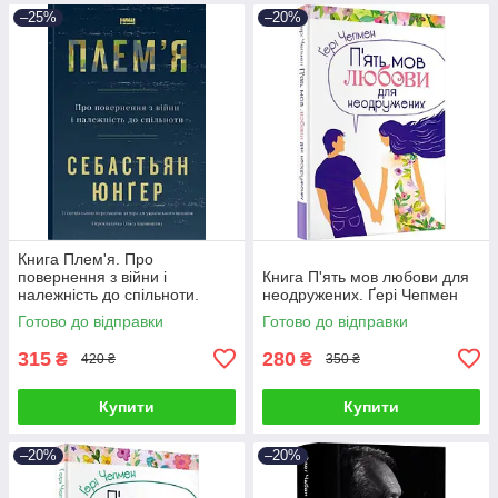
–25%
–20%
Книга Плем'я. Про
повернення з війни і
Книга П'ять мов любови для
належність до спільноти.
неодружених. Ґері Чепмен
Себастьян Юнгер
Готово до відправки
Готово до відправки
315
280
₴
₴
420 ₴
350 ₴
Купити
Купити
–20%
–20%