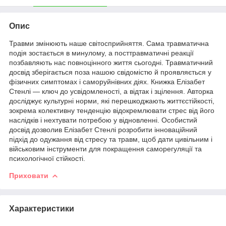
Опис
Травми змінюють наше світосприйняття. Сама травматична
подія зостається в минулому, а посттравматичні реакції
позбавляють нас повноцінного життя сьогодні. Травматичний
досвід зберігається поза нашою свідомістю й проявляється у
фізичних симптомах і саморуйнівних діях. Книжка Елізабет
Стенлі — ключ до усвідомленості, а відтак і зцілення. Авторка
досліджує культурні норми, які перешкоджають життєстійкості,
зокрема колективну тенденцію відокремлювати стрес від його
наслідків і нехтувати потребою у відновленні. Особистий
досвід дозволив Елізабет Стенлі розробити інноваційний
підхід до одужання від стресу та травм, щоб дати цивільним і
військовим інструменти для покращення саморегуляції та
психологічної стійкості.
Приховати
Характеристики