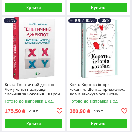
Купити
Купити
–35%
✨НОВИНКА✨
–35%
Книга Генетичний джекпот.
Книга Коротка історія
Чому жінки насправді
кохання. Що нас приваблює,
сильніші за чоловіків. Шарон
як ми закохуємося і чому
Моалем
біологія все псує. Ліат Якір
Готово до відправки 1 од.
Готово до відправки 1 од.
175,50
380,90
₴
₴
270 ₴
586 ₴
Купити
Купити