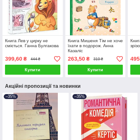
Книга Лев у цирку не
Книга Мишеня Тім не хоче
Книг
сміється. Ганна Булгакова
їхати в подорож. Анна
зріз
Казаліс
399,60
263,50
495
₴
₴
444 ₴
310 ₴
Купити
Купити
Акційні пропозиції та новинки
–35%
–35%