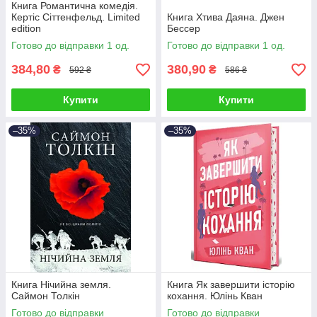
Книга Романтична комедія.
Кертіс Сіттенфельд. Limited
Книга Хтива Даяна. Джен
edition
Бессер
Готово до відправки 1 од.
Готово до відправки 1 од.
384,80
380,90
₴
₴
592 ₴
586 ₴
Купити
Купити
–35%
–35%
Книга Нічийна земля.
Книга Як завершити історію
Саймон Толкін
кохання. Юлінь Кван
Готово до відправки
Готово до відправки