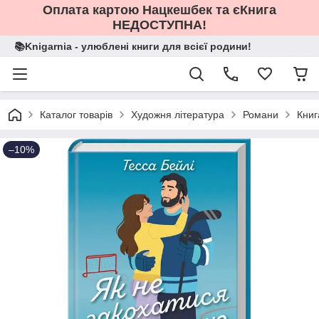
Оплата картою Нацкешбек та єКнига
НЕДОСТУПНА!
📚Knigarnia - улюблені книги для всієї родини!
Каталог товарів
Художня література
Романи
Книг
–10%