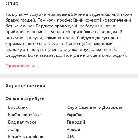
Опис
Таллула — розумна й запальна 26-річна студентка, якій вкрай
бракує грошей. Тож коли професійний хокеїст і новоспечений
батько-одинак Берджес пропонує їй роботу няні, вона
приймає пропозицію. Берджеса приваблює легка вдача й
оптимізм Таллули, і дівчина теж не байдужа до суворого,
харизматичного спортсмена. Проте щойно між ними
спалахують почуття, у їхні стосунки втручається донька
Берджеса. Вона вважає, що Таллулі не місце в їхній родині.
Приховати
Характеристики
Основні атрибути
Виробник
Клуб Сімейного Дозвілля
Країна виробник
Україна
Вид палітурки
Твердий
Жанр
Роман
Кількість сторінок
416