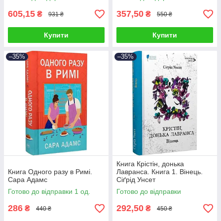
605,15
357,50
₴
₴
931 ₴
550 ₴
Купити
Купити
–35%
–35%
Книга Крістін, донька
Книга Одного разу в Римі.
Лавранса. Книга 1. Вінець.
Сара Адамс
Сіґрід Унсет
Готово до відправки 1 од.
Готово до відправки
286
292,50
₴
₴
440 ₴
450 ₴