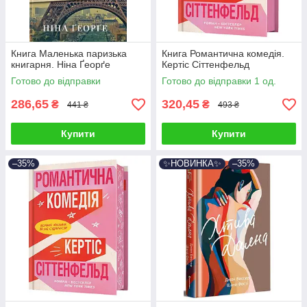
Книга Маленька паризька
Книга Романтична комедія.
книгарня. Ніна Ґеорґе
Кертіс Сіттенфельд
Готово до відправки
Готово до відправки 1 од.
286,65
320,45
₴
₴
441 ₴
493 ₴
Купити
Купити
–35%
✨НОВИНКА✨
–35%