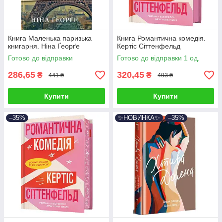
Книга Маленька паризька
Книга Романтична комедія.
книгарня. Ніна Ґеорґе
Кертіс Сіттенфельд
Готово до відправки
Готово до відправки 1 од.
286,65
320,45
₴
₴
441 ₴
493 ₴
Купити
Купити
–35%
✨НОВИНКА✨
–35%