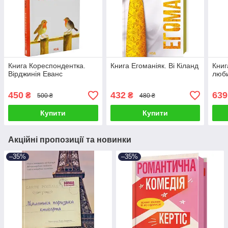
Книга Кореспондентка.
Книга Егоманіяк. Ві Кіланд
Книг
Вірджинія Еванс
люби
450
432
639
₴
₴
500 ₴
480 ₴
Купити
Купити
Акційні пропозиції та новинки
–35%
–35%