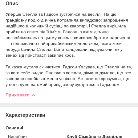
Опис
Уперше Стелла та Гадсон зустрілися на весіллі. На цю
грандіозну подію дівчина потрапила випадково: запрошення
надійшло її колишній сусідці по квартирі, і Стелла вирішила
прийти на свято під її ім'ям. Гадсон, з яким дівчина
познайомилась на цьому весіллі, виявився братом нареченої
— і однозначно найпривабливішим чоловіком, якого коли-
небудь бачила Стелла. Вони танцювали, відчуваючи, як у
венах від пристрасті закипає кров.
Та казка мусила скінчитися: Гадсон з'ясував, що Стелла не та,
за кого себе видає. Тікаючи з весілля, дівчина думала, що все
завершилося більш-менш успішно. Аж поки не зрозуміла, що
у неї є дуже вагомий привід знову зустрітися з Гадсоном…
Приховати
Характеристики
Основні
Виробник
Клуб Сімейного Дозвілля