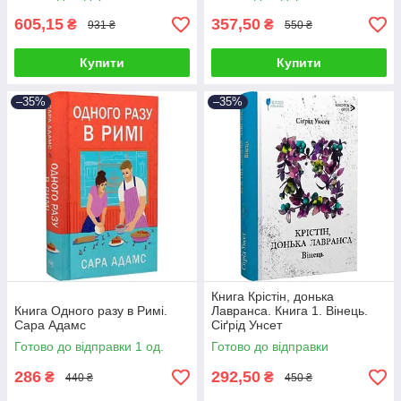
605,15
357,50
₴
₴
931 ₴
550 ₴
Купити
Купити
–35%
–35%
Книга Крістін, донька
Книга Одного разу в Римі.
Лавранса. Книга 1. Вінець.
Сара Адамс
Сіґрід Унсет
Готово до відправки 1 од.
Готово до відправки
286
292,50
₴
₴
440 ₴
450 ₴