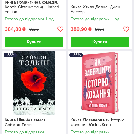
Книга Романтична комедія.
Кертіс Сіттенфельд. Limited
Книга Хтива Даяна. Джен
edition
Бессер
Готово до відправки 1 од.
Готово до відправки 1 од.
384,80
380,90
₴
₴
592 ₴
586 ₴
Купити
Купити
–35%
–35%
Книга Нічийна земля.
Книга Як завершити історію
Саймон Толкін
кохання. Юлінь Кван
Готово до відправки
Готово до відправки