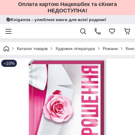
Оплата картою Нацкешбек та єКнига
НЕДОСТУПНА!
📚Knigarnia - улюблені книги для всієї родини!
Каталог товарів
Художня література
Романи
Книг
–10%