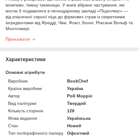
можливо, темну таємницю. У книзі зібрано частування, які
могли б подаватися в легендарному закладі «Піцаплекс» —
від класичної сирної піци до фірмових страв із секретними
інгредієнтами від Фредді, Чіки, Фоксі, Бонні, Роксани Вольф та
Монтгомері.
Приховати
Характеристики
Основні атрибути
Виробник
BookChef
Країна виробник
Україна
Автор
Роб Морріс
Вид палітурки
Твердий
Кількість сторінок
128
Мова видання
Українська
Стан
Новий
Тип поліграфічного паперу
Офсетний