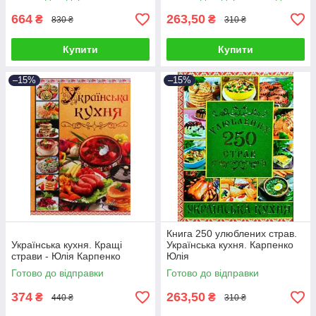
664
263,50
₴
₴
830 ₴
310 ₴
Купити
Купити
–15%
–15%
Книга 250 улюблених страв.
Українська кухня. Кращі
Українська кухня. Карпенко
страви - Юлія Карпенко
Юлія
Готово до відправки
Готово до відправки
374
263,50
₴
₴
440 ₴
310 ₴