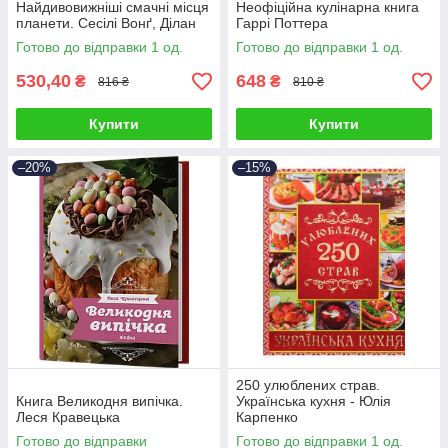
Найдивовижніші смачні місця
Неофіційна кулінарна книга
планети. Сесілі Вонґ, Ділан
Гаррі Поттера
Тьюрас
Готово до відправки 1 од.
Готово до відправки 1 од.
530,40
648
₴
₴
816 ₴
810 ₴
Купити
Купити
–20%
–15%
250 улюблених страв.
Книга Великодня випічка.
Українська кухня - Юлія
Леся Кравецька
Карпенко
Готово до відправки
Готово до відправки 1 од.