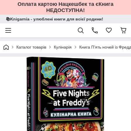
Оплата картою Нацкешбек та єКнига
НЕДОСТУПНА!
📚Knigarnia - улюблені книги для всієї родини!
Каталог товарів
Кулінарія
Книга П’ять ночей із Фред