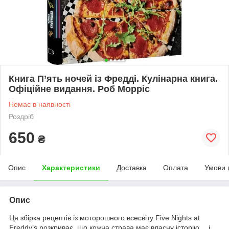
Книга П’ять ночей із Фредді. Кулінарна книга.
Офіційне видання. Роб Морріс
Немає в наявності
Роздріб
650
₴
Опис
Характеристики
Доставка
Оплата
Умови 
Опис
Ця збірка рецептів із моторошного всесвіту Five Nights at
Freddy’s розкриває, що кожна страва має власну історію… і,