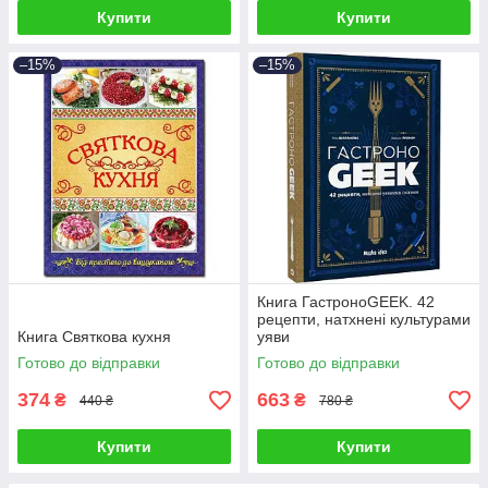
Купити
Купити
–15%
–15%
Книга ГастроноGEEK. 42
рецепти, натхнені культурами
Книга Святкова кухня
уяви
Готово до відправки
Готово до відправки
374
663
₴
₴
440 ₴
780 ₴
Купити
Купити