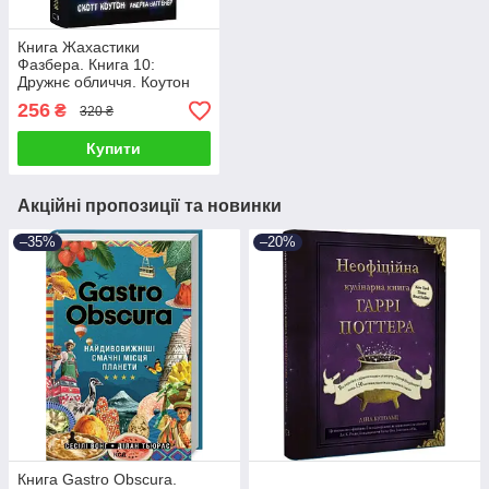
Книга Жахастики
Фазбера. Книга 10:
Дружнє обличчя. Коутон
Скотт
256
₴
320 ₴
Купити
Акційні пропозиції та новинки
–35%
–20%
Книга Gastro Obscura.