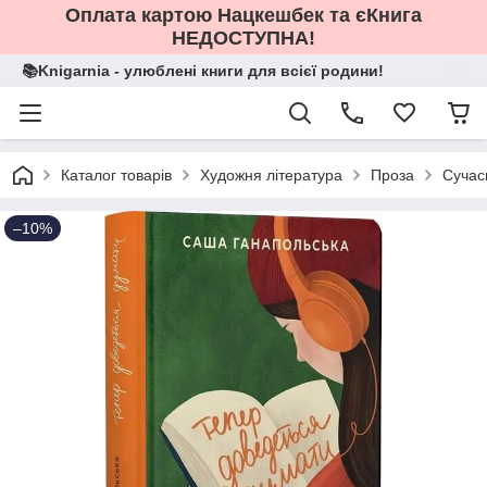
Оплата картою Нацкешбек та єКнига
НЕДОСТУПНА!
📚Knigarnia - улюблені книги для всієї родини!
Каталог товарів
Художня література
Проза
Сучас
–10%