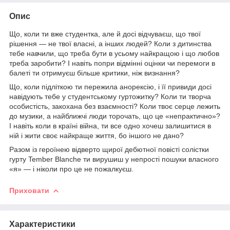
Опис
Що, коли ти вже студентка, але й досі відчуваєш, що твої
рішення — не твої власні, а інших людей? Коли з дитинства
тебе навчили, що треба бути в усьому найкращою і що любов
треба заробити? І навіть попри відмінні оцінки чи перемоги в
балеті ти отримуєш більше критики, ніж визнання?
Що, коли підліткою ти пережила анорексію, і її привиди досі
навідують тебе у студентському гуртожитку? Коли ти творча
особис­тість, закохана без взаємності? Коли твоє серце лежить
до музики, а найближчі люди торочать, що це «непрактично»?
І навіть коли в країні війна, ти все одно хочеш залишитися в
ній і жити своє найкраще життя, бо іншого не дано?
Разом із героїнею відверто щирої дебютної повісті солістки
гурту Tember Blanche ти вирушиш у непрості пошуки власного
«я» — і ніколи про це не пожалкуєш.
Приховати
Характеристики