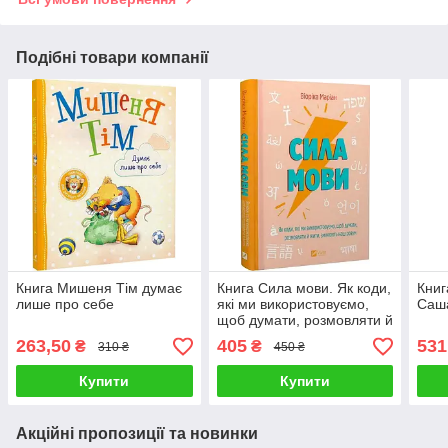
Подібні товари компанії
Книга Мишеня Тім думає
Книга Сила мови. Як коди,
Книг
лише про себе
які ми використовуємо,
Саша
щоб думати, розмовляти й
жити. Віоріка Маріан
263,50
405
531
₴
₴
310 ₴
450 ₴
Купити
Купити
Акційні пропозиції та новинки