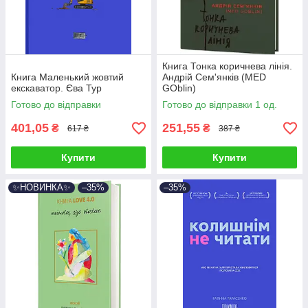
Книга Тонка коричнева лінія.
Книга Маленький жовтий
Андрій Сем'янків (MED
екскаватор. Єва Тур
GOblin)
Готово до відправки
Готово до відправки 1 од.
401,05
251,55
₴
₴
617 ₴
387 ₴
Купити
Купити
✨НОВИНКА✨
–35%
–35%