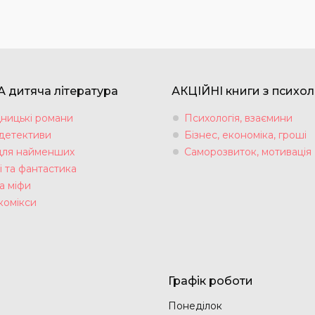
 дитяча література
АКЦІЙНІ книги з психол
ницькі романи
Психологія, взаємини
 детективи
Бізнес, економіка, гроші
для найменших
Саморозвиток, мотивація
і та фантастика
а міфи
комікси
Графік роботи
Понеділок