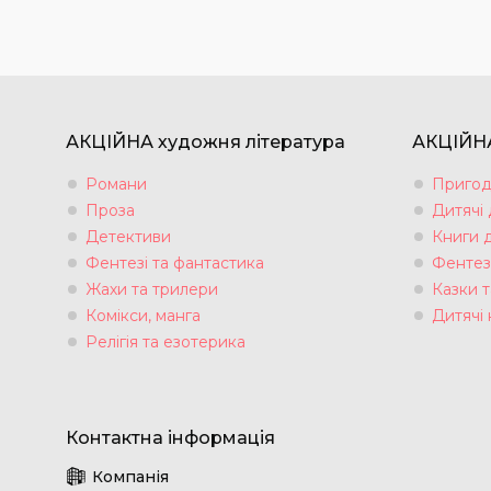
АКЦІЙНА художня література
АКЦІЙНА
Романи
Пригод
Проза
Дитячі
Детективи
Книги 
Фентезі та фантастика
Фентез
Жахи та трилери
Казки т
Комікси, манга
Дитячі 
Релігія та езотерика