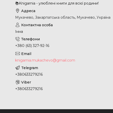
📚Knigarnia - улюблені книги для всієї родини!
Мукачево, Закарпатська область, Мукачево, Україна
Інна
+380 (63) 327-92-16
knigarnia.mukachevo@gmail.com
+380633279216
+380633279216