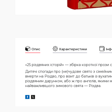
Опис
Характеристики
Інф
«25 різдвяних історій» — збірка короткої прози
Дитячі спогади про (не)чудове свято з сімейни
вмерти на Різдво, про візит до батьків із вуха
різдвяним дарунком, або ж про ангелів, якими мо
найважливішого зимового свята — Різдва.