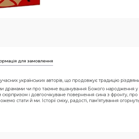
ормація для замовлення
 сучасних українських авторів, що продовжує традицію різдвян
ми драмами чи про таємне вшанування Божого народження у за
тим сюр­призом і довгоочікуване повернення сина з фронту, пр
жемо стати й ми. Історії сміху, радості, пам’ятування огорну