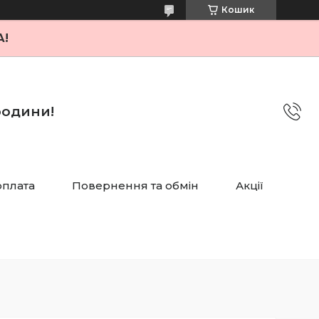
Кошик
А!
 родини!
оплата
Повернення та обмін
Акції