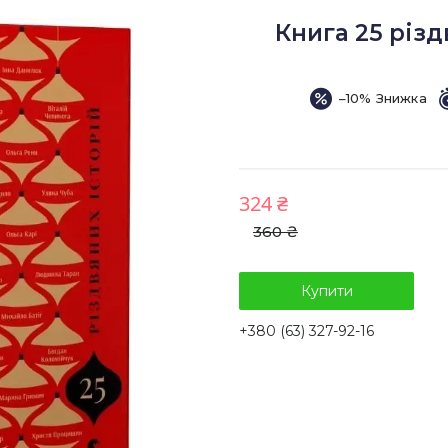
Книга 25 різд
–10%
324 ₴
360 ₴
Купити
+380 (63) 327-92-16