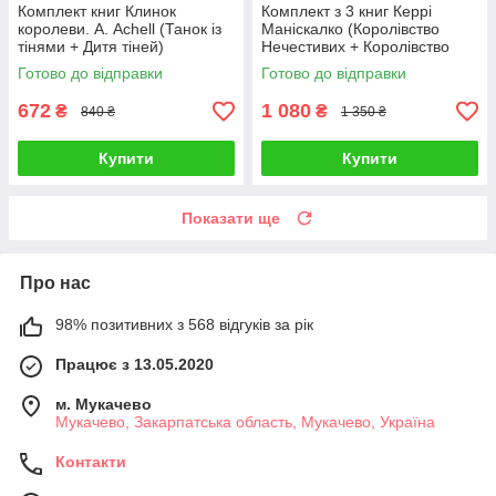
Комплект книг Клинок
Комплект з 3 книг Керрі
королеви. А. Achell (Танок із
Маніскалко (Королівство
тінями + Дитя тіней)
Нечестивих + Королівство
Проклятих + Королівство
Готово до відправки
Готово до відправки
Страхітливих)
672
1 080
₴
₴
840 ₴
1 350 ₴
Купити
Купити
Показати ще
Про нас
98% позитивних з 568 відгуків за рік
Працює з 13.05.2020
м. Мукачево
Мукачево, Закарпатська область, Мукачево, Україна
Контакти