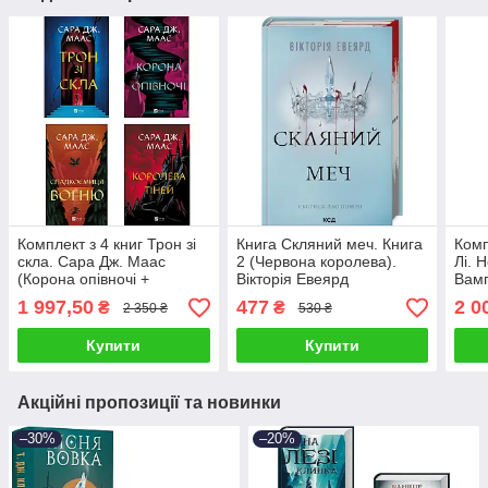
Комплект з 4 книг Трон зі
Книга Скляний меч. Книга
Комп
скла. Сара Дж. Маас
2 (Червона королева).
Лі. 
(Корона опівночі +
Вікторія Eвеярд
Вамп
Спадкоємиця вогню +
обря
1 997,50
477
2 0
₴
₴
2 350 ₴
530 ₴
Королева тіней та ін)
Наві
Купити
Купити
Акційні пропозиції та новинки
–30%
–20%