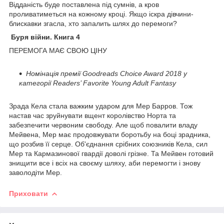
Відданість буде поставлена під сумнів, а кров
проливатиметься на кожному кроці. Якщо іскра дівчини-
блискавки згасла, хто запалить шлях до перемоги?
Буря війни. Книга 4
ПЕРЕМОГА МАЄ СВОЮ ЦІНУ
Номінація премії Goodreads Choice Award 2018 у
категорії Readers’ Favorite Young Adult Fantasy
Зрада Кела стала важким ударом для Мер Барров. Тож
настав час зруйнувати вщент королівство Норта та
забезпечити червоним свободу. Але щоб повалити владу
Мейвена, Мер має продовжувати боротьбу на боці зрадника,
що розбив її серце. Об'єднання срібних союзників Кела, сил
Мер та Кармазинової гвардії доволі грізне. Та Мейвен готовий
знищити все і всіх на своєму шляху, аби перемогти і знову
заволодіти Мер.
Приховати