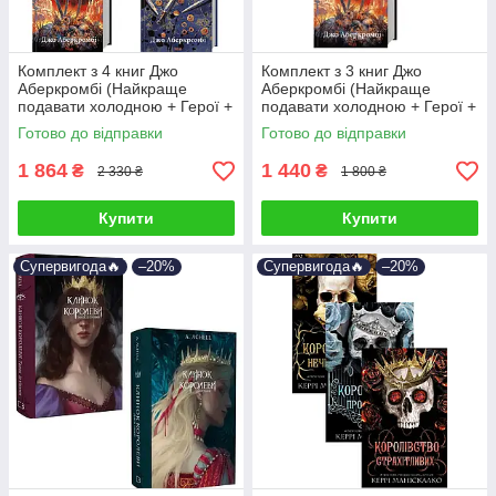
Комплект з 4 книг Джо
Комплект з 3 книг Джо
Аберкромбі (Найкраще
Аберкромбі (Найкраще
подавати холодною + Герої +
подавати холодною + Герої +
Багряна країна + Вістря
Багряна країна)
Готово до відправки
Готово до відправки
ножа)
1 864
1 440
₴
₴
2 330 ₴
1 800 ₴
Купити
Купити
Супервигода🔥
–20%
Супервигода🔥
–20%