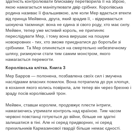
здатність контролювати блискавку перетворила її на зброю,
якою намагається маніпулювати двір срібних. Королівська
родина називає її фальшивкою, але коли Мер вдається втекти
від принца Мейвена, друга, який зрадив її, - відкривається
шокуюча таємниця: вона не єдина зі свого роду, хто має силу.
Мейвен, тепер уже мстивий король, не припиняє
переслідувати Мер, і тому вона вирушає на пошуки
новокровних - тих, хто зможе приєднатися до боротьби зі
срібними. Та Мер опиняється на смертельно небезпечному
шляху, ризикуючи стати тим самим монстром, якого
намагається перемогти.
Королівська клітка. Книга 3
Мер Барров — полонена, позбавлена своїх сил і змучена
наслідками власних помилок. Вона потрапила до рук хлопця,
в кохання якого колись повірила, але тепер він через брехню і
зраду посів королівський трон.
Мейвен, ставши королем, продовжує плести інтриги,
намагаючись утримати контроль над країною. Тим часом
червоні повстанці готуються до війни, більше не здатні
залишатися в тіні. Але ні серед придворних, ні серед
прихильників Кармазинової гвардії більше немає єдності.