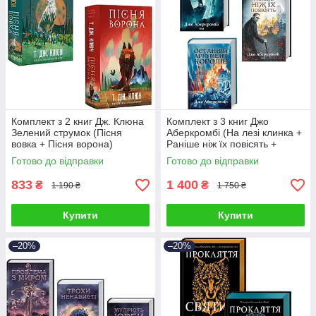
Комплект з 2 книг Дж. Клюна
Комплект з 3 книг Джо
Зелений струмок (Пісня
Аберкромбі (На лезі клинка +
вовка + Пісня ворона)
Раніше ніж їх повісять +
Останній аргумент королів)
Готово до відправки
Готово до відправки
833
1 400
₴
₴
1 190 ₴
1 750 ₴
Купити
Купити
–20%
–20%