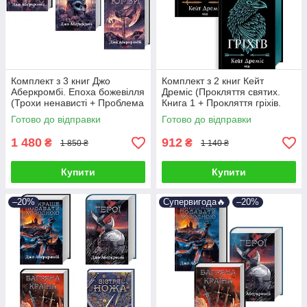
Комплект з 3 книг Джо
Комплект з 2 книг Кейт
Аберкромбі. Епоха божевілля
Дреміс (Прокляття святих.
(Трохи ненависті + Проблема
Книга 1 + Прокляття гріхів.
з миром + Мудрість юрби)
Книга 2)
Готово до відправки
Готово до відправки
1 480
912
₴
₴
1 850 ₴
1 140 ₴
Купити
Купити
–20%
Супервигода🔥
–20%