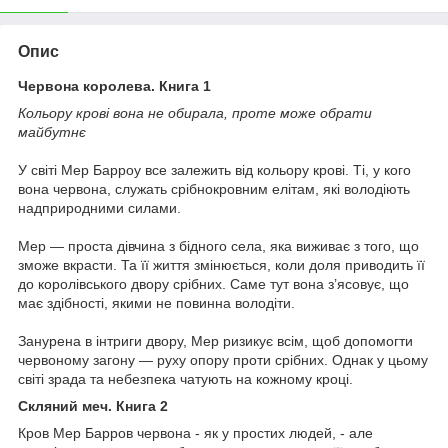
Опис
Червона королева. Книга 1
Кольору крові вона не обирала, проте може обрати
майбутнє
У світі Мер Барроу все залежить від кольору крові. Ті, у кого
вона червона, служать срібнокровним елітам, які володіють
надприродними силами.
Мер — проста дівчина з бідного села, яка виживає з того, що
зможе вкрасти. Та її життя змінюється, коли доля приводить її
до королівського двору срібних. Саме тут вона з’ясовує, що
має здібності, якими не повинна володіти.
Занурена в інтриги двору, Мер ризикує всім, щоб допомогти
червоному загону — руху опору проти срібних. Однак у цьому
світі зрада та небезпека чатують на кожному кроці.
Скляний меч. Книга 2
Кров Мер Барров червона - як у простих людей, - але