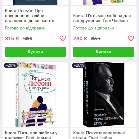
Книга Плем'я. Про
повернення з війни і
Книга П'ять мов любови для
належність до спільноти.
неодружених. Ґері Чепмен
Себастьян Юнгер
Готово до відправки
Готово до відправки
315
280
₴
₴
420 ₴
350 ₴
Купити
Купити
–20%
–20%
Книга П'ять мов любови у
Книга Психотерапевтичні
подружжі. Ґері Чепмен
етюди. Олег Чабан