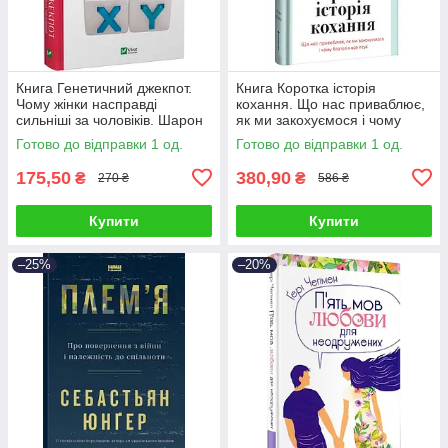
Книга Генетичний джекпот.
Книга Коротка історія
Чому жінки насправді
кохання. Що нас приваблює,
сильніші за чоловіків. Шарон
як ми закохуємося і чому
Моалем
біологія все псує. Ліат Якір
Готово до відправки 1 од.
Готово до відправки 1 од.
175,50
380,90
₴
₴
270 ₴
586 ₴
Купити
Купити
–25%
–20%