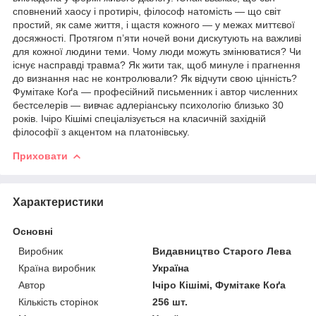
сповнений хаосу і протиріч, філософ натомість — що світ
простий, як саме життя, і щастя кожного — у межах миттєвої
досяжності. Протягом п’яти ночей вони дискутують на важливі
для кожної людини теми. Чому люди можуть змінюватися? Чи
існує насправді травма? Як жити так, щоб минуле і прагнення
до визнання нас не контролювали? Як відчути свою цінність?
Фумітаке Коґа — професійний письменник і автор численних
бестселерів — вивчає адлеріанську психологію близько 30
років. Ічіро Кішімі спеціалізується на класичній західній
філософії з акцентом на платонівську.
Приховати
Характеристики
Основні
Виробник
Видавництво Старого Лева
Країна виробник
Україна
Автор
Ічіро Кішімі, Фумітаке Коґа
Кількість сторінок
256 шт.