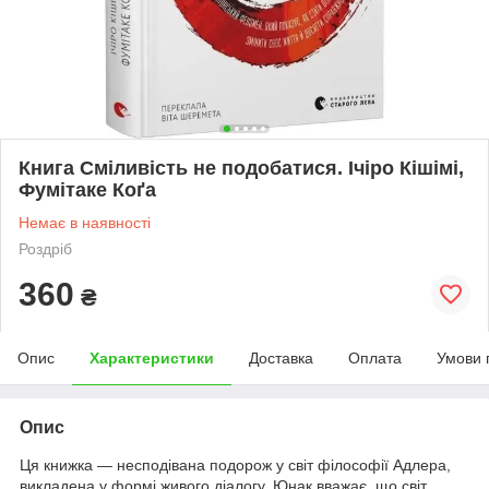
Книга Сміливість не подобатися. Ічіро Кішімі,
Фумітаке Коґа
Немає в наявності
Роздріб
360
₴
Опис
Характеристики
Доставка
Оплата
Умови 
Опис
Ця книжка — несподівана подорож у світ філософії Адлера,
викладена у формі живого діалогу. Юнак вважає, що світ