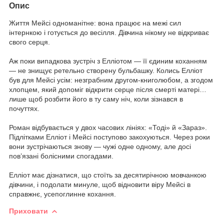
Опис
Життя Мейсі одноманітне: вона працює на межі сил
інтернкою і готується до весілля. Дівчина нікому не відкриває
свого серця.
Аж поки випадкова зустріч з Елліотом — її єдиним коханням
— не знищує ретельно створену бульбашку. Колись Елліот
був для Мейсі усім: незграбним другом-книголюбом, а згодом
хлопцем, який допоміг відкрити серце після смерті матері…
лише щоб розбити його в ту саму ніч, коли зізнався в
почуттях.
Роман відбувається у двох часових лініях: «Тоді» й «Зараз».
Підлітками Елліот і Мейсі поступово закохуються. Через роки
вони зустрічаються знову — чужі одне одному, але досі
пов’язані болісними спогадами.
Елліот має дізнатися, що стоїть за десятирічною мовчанкою
дівчини, і подолати минуле, щоб відновити віру Мейсі в
справжнє, усепоглинне кохання.
Приховати