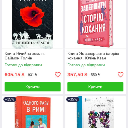
Книга Нічийна земля.
Книга Як завершити історію
Саймон Толкін
кохання. Юлінь Кван
Готово до відправки
Готово до відправки
605,15
357,50
₴
₴
931 ₴
550 ₴
Купити
Купити
–35%
–35%