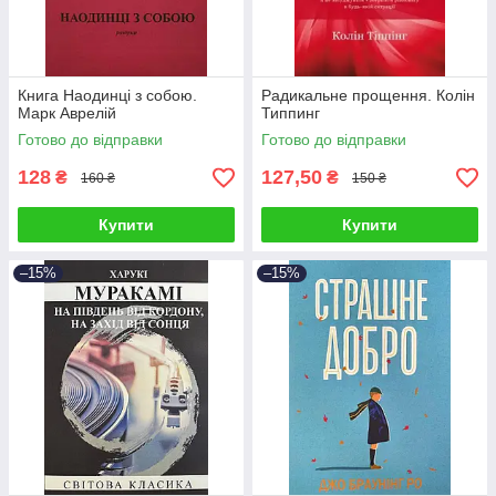
Книга Наодинці з собою.
Радикальне прощення. Колін
Марк Аврелій
Типпинг
Готово до відправки
Готово до відправки
128
127,50
₴
₴
160 ₴
150 ₴
Купити
Купити
–15%
–15%