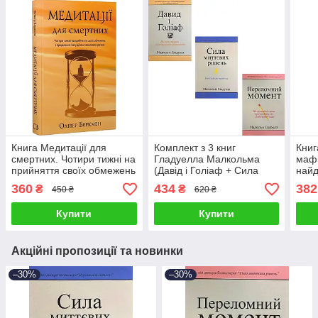
Книга Медитації для
Комплект з 3 книг
Книг
смертних. Чотири тижні на
Гладуелла Малкольма
мафі
прийняття своїх обмежень
(Давід і Голіаф + Сила
найд
і приділення часу дійсно
миттєвих рішень +
cвіт
360
434
382
₴
₴
450 ₴
620 ₴
важливим речам. Олівер
Переломний момент)
Ґла
Беркмен
Купити
Купити
Акційні пропозиції та новинки
–30%
–30%