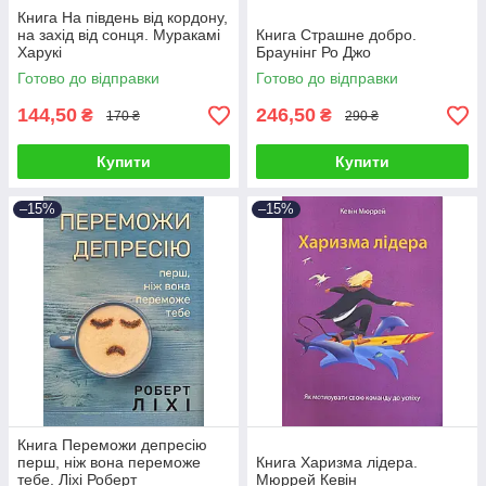
Книга На південь від кордону,
на захід від сонця. Муракамі
Книга Страшне добро.
Харукі
Браунінг Ро Джо
Готово до відправки
Готово до відправки
144,50
246,50
₴
₴
170 ₴
290 ₴
Купити
Купити
–15%
–15%
Книга Переможи депресію
перш, ніж вона переможе
Книга Харизма лідера.
тебе. Ліхі Роберт
Мюррей Кевін