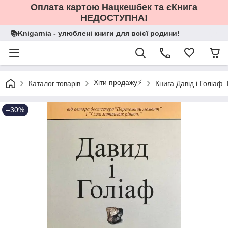
Оплата картою Нацкешбек та єКнига
НЕДОСТУПНА!
📚Knigarnia - улюблені книги для всієї родини!
Хіти продажу⚡️
Каталог товарів
Книга Давід і Голіаф
–30%