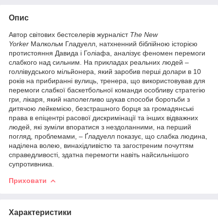
Опис
Автор світових бестселерів журналіст
The New
Yorker
Малкольм Гладуелл, натхненний біблійною історією
протистояння Давида і Голіафа, аналізує феномен перемоги
слабкого над сильним. На прикладах реальних людей –
голлівудського мільйонера, який заробив перші долари в 10
років на прибиранні вулиць, тренера, що використовував для
перемоги слабкої баскетбольної команди особливу стратегію
гри, лікаря, який наполегливо шукав способи боротьби з
дитячою лейкемією, безстрашного борця за громадянські
права в епіцентрі расової дискримінації та інших відважних
людей, які зуміли впоратися з нездоланними, на перший
погляд, проблемами, – Ґладуелл показує, що слабка людина,
наділена волею, винахідливістю та загостреним почуттям
справедливості, здатна перемогти навіть найсильнішого
супротивника.
Приховати
Характеристики