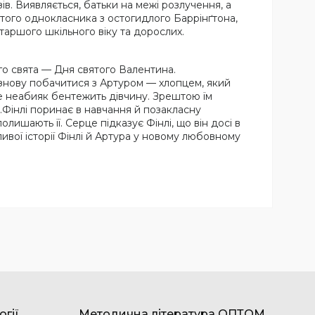
в. Виявляється, батьки на межі розлучення, а
хатого однокласника з остогидлого Баррінґтона,
таршого шкільного віку та дорослих.
го свята — Дня святого Валентина.
ся знову побачитися з Артуром — хлопцем, який
 це неабияк бентежить дівчину. Зрештою їм
и.Фінлі поринає в навчання й позакласну
олишають її. Серце підказує Фінлі, що він досі в
ивої історії Фінлі й Артура у новому любовному
огії
Методична література ОПТОМ