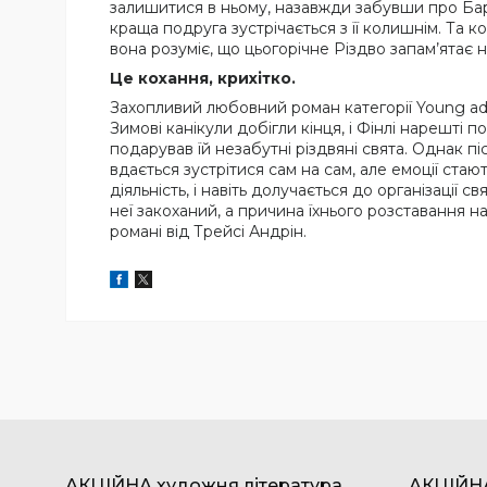
залишитися в ньому, назавжди забувши про Барр
краща подруга зустрічається з її колишнім. Та 
вона розуміє, що цьогорічне Різдво запам’ятає
Це кохання, крихітко.
Захопливий любовний роман категорії Young ad
Зимові канікули добігли кінця, і Фінлі нарешті
подарував їй незабутні різдвяні свята. Однак п
вдається зустрітися сам на сам, але емоції ста
діяльність, і навіть долучається до організації 
неї закоханий, а причина їхнього розставання 
романі від Трейсі Андрін.
АКЦІЙНА художня література
АКЦІЙНА