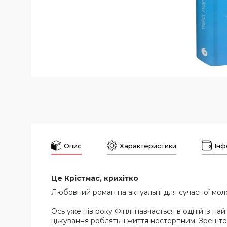
Опис
Характеристики
Інф
Це Крістмас, крихітко
Любовний роман на актуальні для сучасної моло
Ось уже пів року Фінлі навчається в одній із на
цькування роблять її життя нестерпним. Зрештою