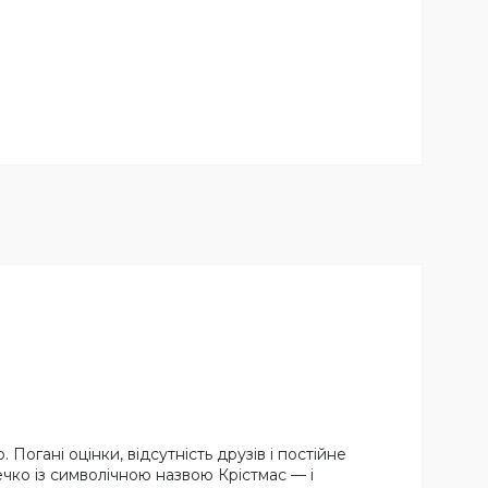
Погані оцінки, відсутність друзів і постійне
ечко із символічною назвою Крістмас — і