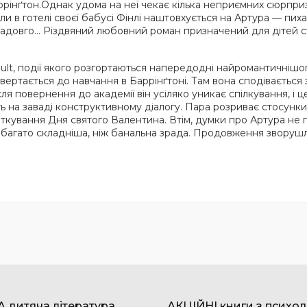
інґтон.Однак удома на неї чекає кілька неприємних сюрпризі
коли в готелі своєї бабусі Фінлі наштовхується на Артура — пи
 надовго… Різдвяний любовний роман призначений для дітей с
ult, події якого розгортаються напередодні найромантичнішо
 повертається до навчання в Баррінґтоні. Там вона сподіваєть
ісля повернення до академії він усіляко уникає спілкування, і
ють на заваді конструктивному діалогу. Пара розриває стосунк
святкування Дня святого Валентина. Втім, думки про Артура не п
набагато складніша, ніж банальна зрада. Продовження зворушл
 дитяча література
АКЦІЙНІ книги з психол