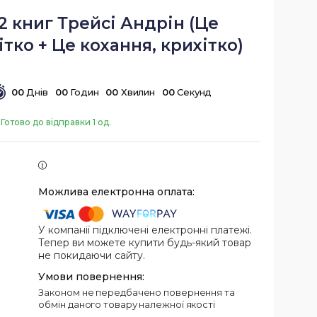
2 книг Трейсі Андрін (Це
ітко + Це кохання, крихітко)
0
0
Днів
0
0
Годин
0
0
Хвилин
0
0
Секунд
Готово до відправки 1 од.
У компанії підключені електронні платежі.
Тепер ви можете купити будь-який товар
не покидаючи сайту.
Законом не передбачено повернення та
обмін даного товару належної якості