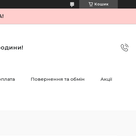
Кошик
А!
 родини!
оплата
Повернення та обмін
Акції