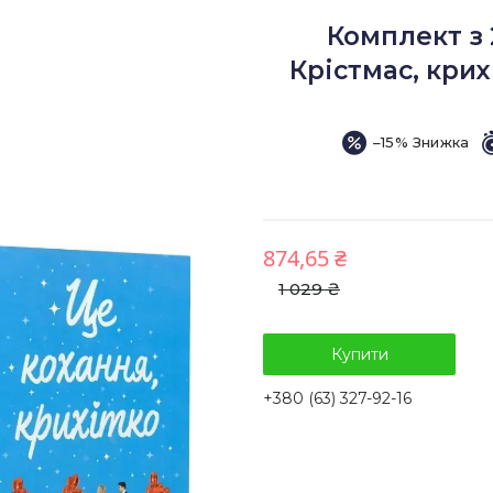
Комплект з 
Крістмас, крих
–15%
874,65 ₴
1 029 ₴
Купити
+380 (63) 327-92-16