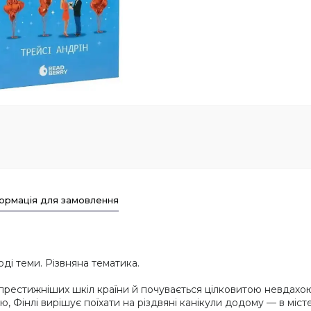
ормація для замовлення
ді теми. Різвняна тематика.
йпрестижніших шкіл країни й почувається цілковитою невдахою. 
, Фінлі вирішує поїхати на різдвяні канікули додому — в міст