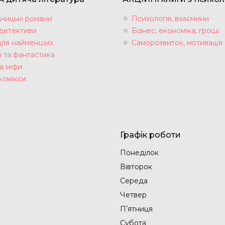
ницькі романи
Психологія, взаємини
 детективи
Бізнес, економіка, гроші
для найменших
Саморозвиток, мотивація
і та фантастика
а міфи
комікси
Графік роботи
Понеділок
Вівторок
Середа
Четвер
Пʼятниця
Субота