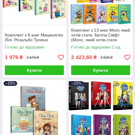
Комплект з 13 книг Мопс який
Комплект з 8 книг Мишенятко
хотів стати. Белла Свіфт
Лілі. Розальбо Трояно
(Мопс, який хотів стати
єдинорогом та ін)
Готово до відправки
Готово до відправки 1 од.
1 976
2 423,60
₴
₴
2 470 ₴
2 920 ₴
Купити
Купити
–15%
–15%