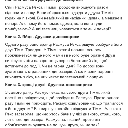
Сім’ї Расмуса Рекса і Тіммі Троодона вирішують разом
відпочити влітку. Вони збираються відвідати дідуся Тіммі в
горах на півночі. Він неабиякий винахідник і дивак, а мешкає в
печері. Але чому його немає вдома, коли вони туди
приїбувають? А які таємниці ховаються в темній печері?
Книга 2. Яйце. Друзяки-динозаврики
Одного разу рано вранці Расмуса Рекса рішуче розбудив його
друг Тіммі Троодон. У Тіммі великі новини: ось-ось
проклюнеться яйце його мами і в нього буде братик! Друзі
вирішують піти навпростець через Болотяний ліс, щоб
встигнути до подіїї. Чи це гарна ідея? По дорозі вони
зустрічають страшенних динозаврів. А коли вони нарешті
виходять з лісу, на них чекає велетенський сюрприз.
Книга 3. кращі друзі. Друзяки-динозаврики
З самого ранку Расмус чекає на свого друга Тіммі, який
постійно навідується, щоб розбудити Расмуса. Проте одного
разу Тіммі не приходить. Расмус схвильований: що трапилося
з його другом? Він вирішує негайно відшукати Тіммі. Але тато
Рекс застерігає: щойно хтось бачив у лісі дивного, страшного,
летючого динозавра. Расмус наляканий, проте він
обов'язково вирушить на пошуки друга, чи не так?