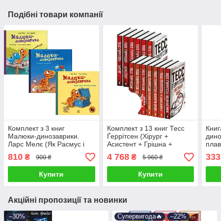
Подібні товари компанії
Комплект з 3 книг
Комплект з 13 книг Тесс
Книг
Малюки-динозаврики.
Ґеррітсен (Хірург +
дино
Ларс Мелє (Як Расмус і
Асистент + Грішна +
плав
Тіммі ловили крабів +
Двійник + Смертниці + Я
810
4 768
333
₴
₴
900 ₴
5 960 ₴
Расмусове прибирання та
знаю секрет та ін.)
ін)
Купити
Купити
Акційні пропозиції та новинки
–30%
Супервигода🔥
–22%