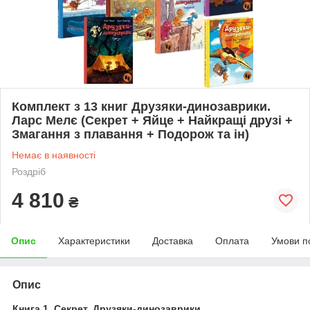
Комплект з 13 книг Друзяки-динозаврики.
Ларс Мелє (Секрет + Яйце + Найкращі друзі +
Змагання з плавання + Подорож та ін)
Немає в наявності
Роздріб
4 810
₴
Опис
Характеристики
Доставка
Оплата
Умови п
Опис
Книга 1. Секрет. Друзяки-динозаврики