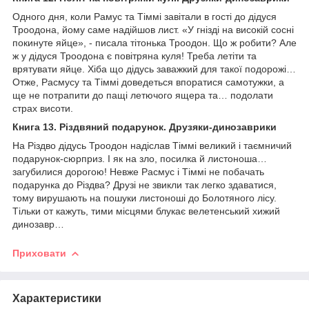
Одного дня, коли Рамус та Тіммі завітали в гості до дідуся
Троодона, йому саме надійшов лист. «У гнізді на високій сосні
покинуте яйце», - писала тітонька Троодон. Що ж робити? Але
ж у дідуся Троодона є повітряна куля! Треба летіти та
врятувати яйце. Хіба що дідусь заважкий для такої подорожі…
Отже, Расмусу та Тіммі доведеться впоратися самотужки, а
ще не потрапити до пащі летючого ящера та… подолати
страх висоти.
Книга 13. Різдвяний подарунок. Друзяки-динозаврики
На Різдво дідусь Троодон надіслав Тіммі великий і таємничий
подарунок-сюрприз. І як на зло, посилка й листоноша…
загубилися дорогою! Невже Расмус і Тіммі не побачать
подарунка до Різдва? Друзі не звикли так легко здаватися,
тому вирушають на пошуки листоноші до Болотяного лісу.
Тільки от кажуть, тими місцями блукає велетенський хижий
динозавр…
Приховати
Характеристики