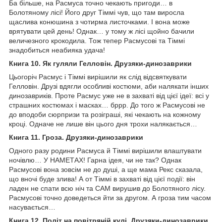
Ба більше, на Расмуса точно чекають пригоди… в
Болотяному лісі! Його друг Тіммі чув, що там виросла
щаслива конюшина з чотирма листочками. І вона може
врятувати цей день! Однак… у тому ж лісі щойно бачили
величезного крокодила. Тож тепер Расмусові та Тіммі
знадобиться неабияка удача!
Книга 10. Як гуляли Гелловін. Друзяки-динозаврики
Цьогоріч Расмус і Тіммі вирішили як слід відсвяткувати
Гелловін. Друзі вдягли особливі костюми, аби налякати інших
динозавриків. Проте Расмус уже не в захваті від цієї ідеї: всі у
страшних костюмах і масках… бррр. До того ж Расмусові не
до вподоби сюрпризи та розіграші, які чекають на кожному
кроці. Одначе не лише він цього дня трохи налякається…
Книга 11. Гроза. Друзяки-динозаврики
Одного разу родини Расмуса й Тіммі вирішили влаштувати
ночівлю… У НАМЕТАХ! Гарна ідея, чи не так? Однак
Расмусові вона зовсім не до душі, а ще мама Рекс сказала,
що вночі буде злива! А от Тіммі в захваті від цієї події: він
ладен не спати всю ніч та САМ вирушив до Болотяного лісу.
Расмусові точно доведеться йти за другом. А гроза тим часом
насувається…
Книга 12. Політ на повітряній кулі. Друзяки-динозаврики