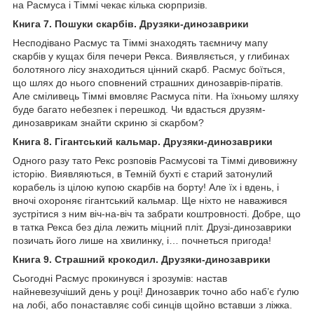
на Расмуса і Тіммі чекає кілька сюрпризів.
Книга 7. Пошуки скарбів. Друзяки-динозаврики
Несподівано Расмус та Тіммі знаходять таємничу мапу
скарбів у кущах біля печери Рекса. Виявляється, у глибинах
болотяного лісу знаходиться цінний скарб. Расмус боїться,
що шлях до нього сповнений страшних динозаврів-піратів.
Але сміливець Тіммі вмовляє Расмуса піти. На їхньому шляху
буде багато небезпек і перешкод. Чи вдасться друзям-
динозаврикам знайти скриню зі скарбом?
Книга 8. Гігантський кальмар. Друзяки-динозаврики
Одного разу тато Рекс розповів Расмусові та Тіммі дивовижну
історію. Виявляються, в Темній бухті є старий затонулий
корабель із цілою купою скарбів на борту! Але їх і вдень, і
вночі охороняє гігантський кальмар. Ще ніхто не наважився
зустрітися з ним віч-на-віч та забрати коштровності. Добре, що
в татка Рекса без діла лежить міцний пліт. Друзі-динозаврики
позичать його лише на хвилинку, і… почнеться пригода!
Книга 9. Страшний крокодил. Друзяки-динозаврики
Сьогодні Расмус прокинувся і зрозумів: настав
найневезучіший день у році! Динозаврик точно або наб’є ґулю
на лобі, або понаставляє собі синців щойно вставши з ліжка.