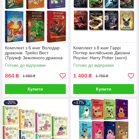
Комплект з 6 книг Володар
Комплект з 8 книг Гаррі
драконів. Трейсі Вест
Поттер англійською Джоани
(Тріумф Земляного дракона
Роулінг. Harry Potter (англ)
+ Порятунок Сонячної
Готово до відправки
Готово до відправки
дракониці ін)
864
1 400
₴
₴
1 080 ₴
1 750 ₴
Купити
Купити
–20%
–17%