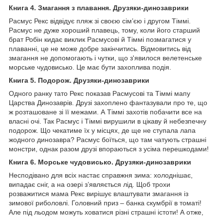
Книга 4. Змагання з плавання. Друзяки-динозаврики
Расмус Рекс відвідує пляж зі своєю сім’єю і другом Тіммі.
Расмус не дуже хороший плавець, тому, коли його старший
брат Робін кидає виклик Расмусові й Тіммі позмагатися у
плаванні, це не може добре закінчитись. Відмовитись від
змагання не допомогають і чутки, що з'явилося велетенське
морське чудовисько. Це має бути захоплива подія.
Книга 5. Подорож. Друзяки-динозаврики
Одного ранку тато Рекс показав Расмусові та Тіммі мапу
Царства Динозаврів. Друзі захоплено фантазували про те, що
ж розташоване зі її межами. А Тіммі захотів побачити все на
власні очі. Так Расмус і Тіммі вирушили в цікаву й небезпечну
подорож. Що чекатиме їх у місцях, де ще не ступала лапа
жодного динозавра? Расмус боїться, що там чатують страшні
монстри, однак разом друзі впораються з усіма перешкодами!
Книга 6. Морське чудовисько. Друзяки-динозаврики
Несподівано для всіх настає справжня зима: холоднішає,
випадає сніг, а на озері з’являється лід. Щоб трохи
розважитися мама Рекс вирішує влаштувати змагання із
зимової риболовлі. Головний приз – банка скумбрії в томаті!
Але під льодом можуть ховатися різні страшні істоти! А отже,