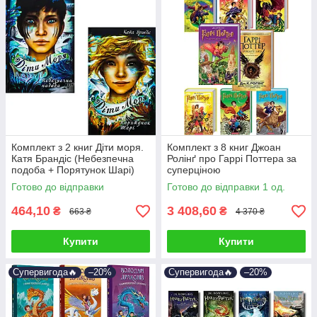
Комплект з 2 книг Діти моря.
Комплект з 8 книг Джоан
Катя Брандіс (Небезпечна
Ролінґ про Гаррі Поттера за
подоба + Порятунок Шарі)
суперціною
Готово до відправки
Готово до відправки 1 од.
464,10
3 408,60
₴
₴
663 ₴
4 370 ₴
Купити
Купити
Супервигода🔥
–20%
Супервигода🔥
–20%