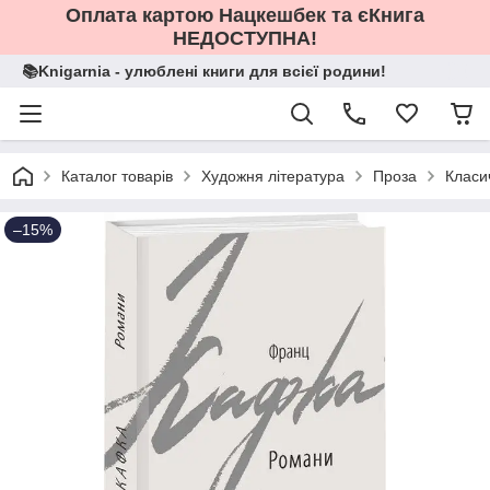
Оплата картою Нацкешбек та єКнига
НЕДОСТУПНА!
📚Knigarnia - улюблені книги для всієї родини!
Каталог товарів
Художня література
Проза
Класи
–15%