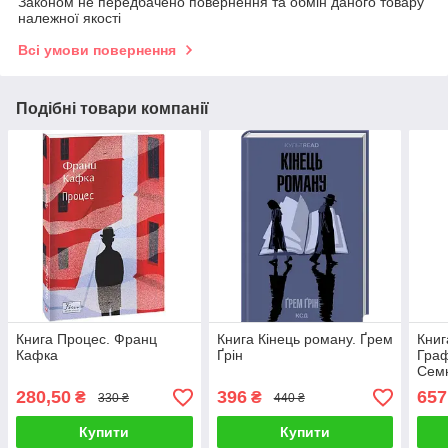
Законом не передбачено повернення та обмін даного товару
належної якості
Всі умови повернення
Подібні товари компанії
Книга Процес. Франц
Книга Кінець роману. Ґрем
Книг
Кафка
Ґрін
Граф
Семю
280,50
396
657
₴
₴
330 ₴
440 ₴
Купити
Купити