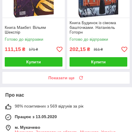
Книга Будинок із сімома
Книга Макбет. Вільям
башточками. Натаніель
Шекспір
Готорн
Готово до відправки
Готово до відправки
111,15
202,15
₴
₴
171 ₴
311 ₴
Купити
Купити
Показати ще
Про нас
98% позитивних з 569 відгуків за рік
Працює з 13.05.2020
м. Мукачево