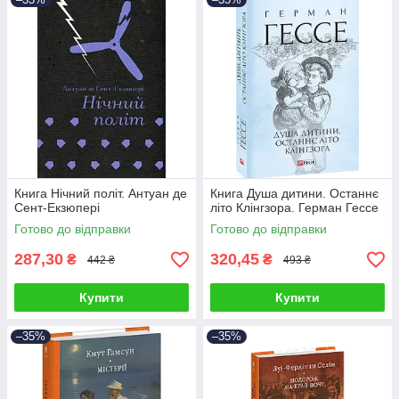
Книга Нічний політ. Антуан де
Книга Душа дитини. Останнє
Сент-Екзюпері
літо Клінгзора. Герман Гессе
Готово до відправки
Готово до відправки
287,30
320,45
₴
₴
442 ₴
493 ₴
Купити
Купити
–35%
–35%