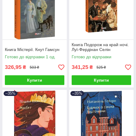
Книга Подорож на край ночі.
Книга Містерії. Кнут Гамсун
Луї-Фердінан Селін
Готово до відправки 1 од.
Готово до відправки
326,95
341,25
₴
₴
503 ₴
525 ₴
Купити
Купити
–35%
–35%