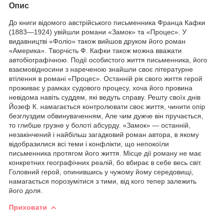
Опис
До книги відомого австрійського письменника Франца Кафки
(1883—1924) увійшли романи «Замок» та «Процес». У
видавництві «Фоліо» також вийшов друком його роман
«Америка». Творчість Ф. Кафки також можна вважати
автобіографічною. Події особистого життя письменника, його
взаємовідносини з нареченою знайшли своє літературне
втілення в романі «Процес». Останній рік свого життя герой
проживає у рамках судового процесу, хоча його провина
невідома навіть суддям, які ведуть справу. Решту своїх днів
Йозеф К. намагається контролювати своє життя, чинити опір
безглуздим обвинуваченням, Але чим дужче він пручається,
то глибше грузне у болоті абсурду. «Замок» — останній,
незакінчений і найбільш загадковий роман автора, в якому
відобразилися всі теми і конфлікти, що непокоїли
письменника протягом його життя. Місце дії роману не має
конкретних географічних реалій, бо вбирає в себе весь світ.
Головний герой, опинившись у чужому йому середовищі,
намагається порозумітися з тими, від кого тепер залежить
його доля.
Приховати