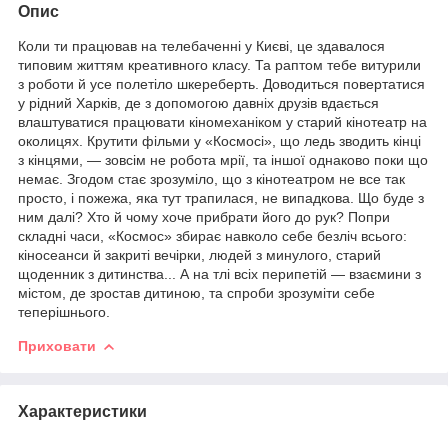
Опис
Коли ти працював на телебаченні у Києві, це здавалося
типовим життям креативного класу. Та раптом тебе витурили
з роботи й усе полетіло шкереберть. Доводиться повертатися
у рідний Харків, де з допомогою давніх друзів вдається
влаштуватися працювати кіномеханіком у старий кінотеатр на
околицях. Крутити фільми у «Космосі», що ледь зводить кінці
з кінцями, — зовсім не робота мрії, та іншої однаково поки що
немає. Згодом стає зрозуміло, що з кінотеатром не все так
просто, і пожежа, яка тут трапилася, не випадкова. Що буде з
ним далі? Хто й чому хоче прибрати його до рук? Попри
складні часи, «Космос» збирає навколо себе безліч всього:
кіносеанси й закриті вечірки, людей з минулого, старий
щоденник з дитинства... А на тлі всіх перипетій — взаємини з
містом, де зростав дитиною, та спроби зрозуміти себе
теперішнього.
Приховати
Характеристики