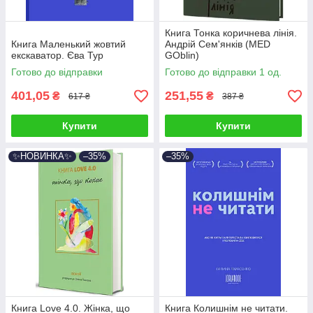
Книга Тонка коричнева лінія.
Книга Маленький жовтий
Андрій Сем'янків (MED
екскаватор. Єва Тур
GOblin)
Готово до відправки
Готово до відправки 1 од.
401,05
251,55
₴
₴
617 ₴
387 ₴
Купити
Купити
✨НОВИНКА✨
–35%
–35%
Книга Love 4.0. Жінка, що
Книга Колишнім не читати.