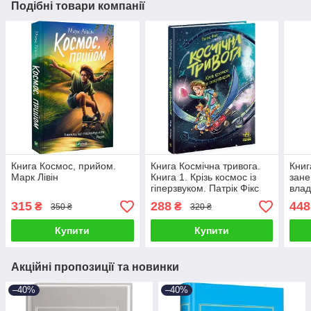
Подібні товари компанії
Книга Космос, прийом.
Книга Космічна тривога.
Книг
Марк Лівін
Книга 1. Крізь космос із
зане
гіперзвуком. Патрік Фікс
влад
Джей
315
288
448
₴
₴
350 ₴
320 ₴
Адж
Купити
Купити
Акційні пропозиції та новинки
–40%
–40%