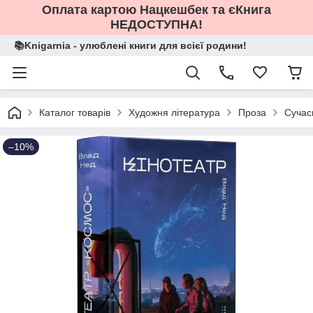
Оплата картою Нацкешбек та єКнига
НЕДОСТУПНА!
📚Knigarnia - улюблені книги для всієї родини!
Каталог товарів
Художня література
Проза
Сучас
–10%