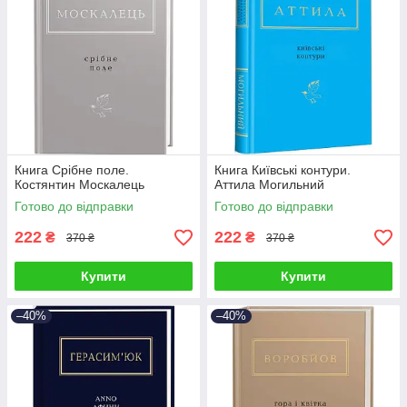
Книга Срібне поле.
Книга Київські контури.
Костянтин Москалець
Аттила Могильний
Готово до відправки
Готово до відправки
222
222
₴
₴
370 ₴
370 ₴
Купити
Купити
–40%
–40%