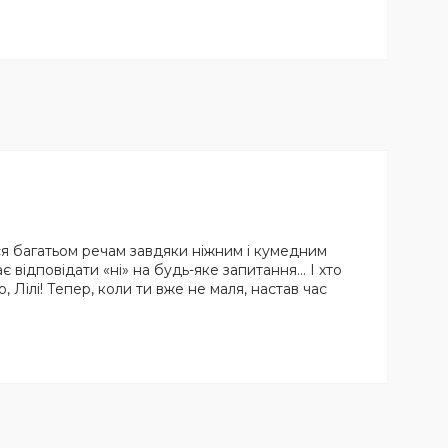
ься багатьом речам завдяки ніжним і кумедним
відповідати «ні» на будь-яке запитання... І хто
 Лілі! Тепер, коли ти вже не маля, настав час