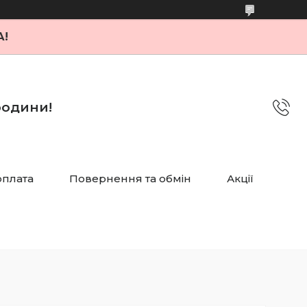
А!
 родини!
оплата
Повернення та обмін
Акції