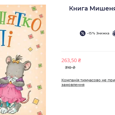
Книга Мишенят
–15%
263,50 ₴
310 ₴
Компанія тимчасово не пр
замовлення