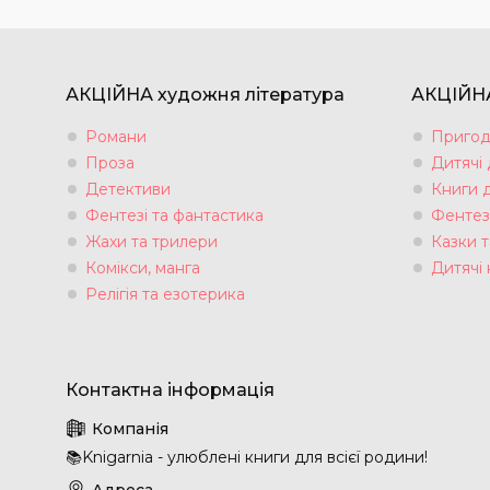
АКЦІЙНА художня література
АКЦІЙНА
Романи
Пригод
Проза
Дитячі
Детективи
Книги 
Фентезі та фантастика
Фентез
Жахи та трилери
Казки т
Комікси, манга
Дитячі 
Релігія та езотерика
📚Knigarnia - улюблені книги для всієї родини!