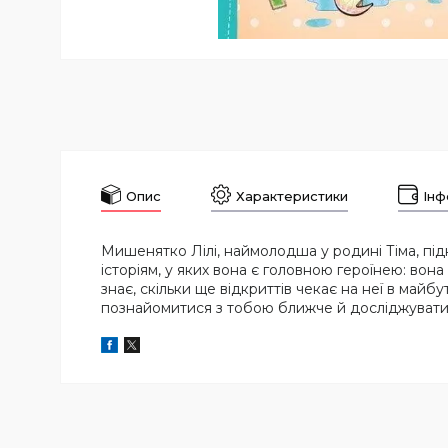
Опис
Характеристики
Інф
Мишенятко Лілі, наймолодша у родині Тіма, підк
історіям, у яких вона є головною героїнею: вона
знає, скільки ще відкриттів чекає на неї в май
познайомитися з тобою ближче й досліджувати с