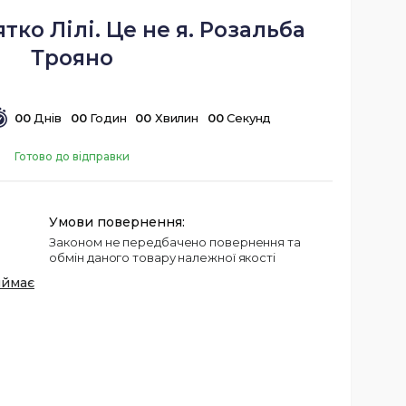
ко Лілі. Це не я. Розальба
Трояно
0
0
Днів
0
0
Годин
0
0
Хвилин
0
0
Секунд
Готово до відправки
Законом не передбачено повернення та
обмін даного товару належної якості
иймає