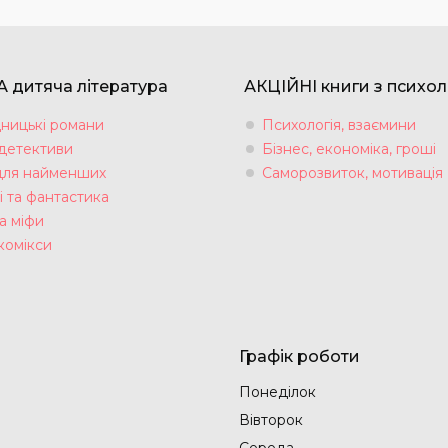
 дитяча література
АКЦІЙНІ книги з психол
ницькі романи
Психологія, взаємини
 детективи
Бізнес, економіка, гроші
для найменших
Саморозвиток, мотивація
і та фантастика
а міфи
комікси
Графік роботи
Понеділок
Вівторок
Середа