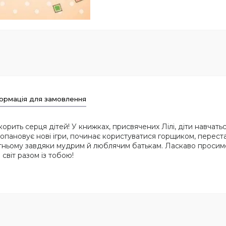
ормація для замовлення
орить серця дітей! У книжках, присвячених Лілі, діти навчат
 опановує нові ігри, починає користуватися горщиком, перестає 
бутньому завдяки мудрим й люблячим батькам. Ласкаво просимо,
віт разом із тобою!