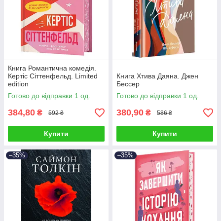
Книга Романтична комедія.
Кертіс Сіттенфельд. Limited
Книга Хтива Даяна. Джен
edition
Бессер
Готово до відправки 1 од.
Готово до відправки 1 од.
384,80
380,90
₴
₴
592 ₴
586 ₴
Купити
Купити
–35%
–35%