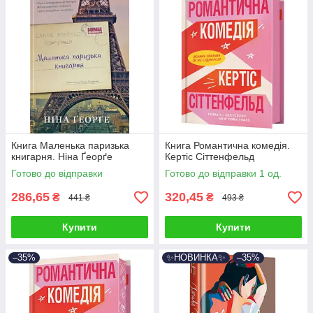
Книга Маленька паризька
Книга Романтична комедія.
книгарня. Ніна Ґеорґе
Кертіс Сіттенфельд
Готово до відправки
Готово до відправки 1 од.
286,65
320,45
₴
₴
441 ₴
493 ₴
Купити
Купити
–35%
✨НОВИНКА✨
–35%