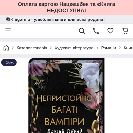
Оплата картою Нацкешбек та єКнига
НЕДОСТУПНА!
📚Knigarnia - улюблені книги для всієї родини!
Каталог товарів
Художня література
Романи
Книг
–10%