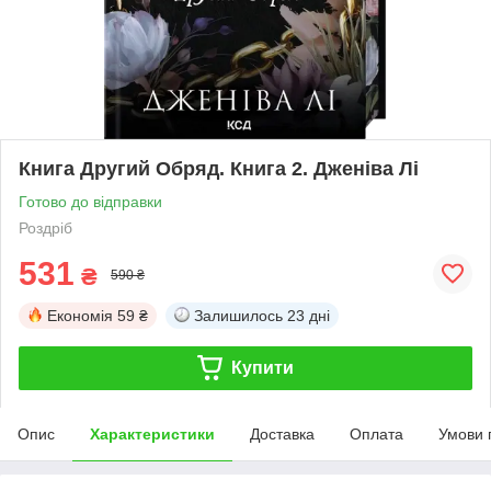
Книга Другий Обряд. Книга 2. Дженіва Лі
Готово до відправки
Роздріб
531
₴
590 ₴
Економія
59 ₴
Залишилось
23 дні
Купити
Опис
Характеристики
Доставка
Оплата
Умови 