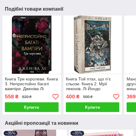
Подібні товари компанії
Книга Три королеви. Книга
Книга Той птах, що п'є
Ману
3. Непристойно багаті
сльози. Книга 2. Мрії
друг
вампіри. Дженіва Лі
леконів. Лі Йондо
миша
558
400
369
₴
₴
620 ₴
500 ₴
Купити
Купити
Акційні пропозиції та новинки
–35%
–35%