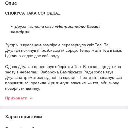
Опис
СПОКУСА ТАКА СОЛОДКА...
Друга частина саги
«Непристойно багаті
вампіри»
Зустріч із красенем-вампіром перевернула світ Теа. Та
Джуліан покинув її, розбивши їй серце. Тепер мати Теа в комі,
і дівчина ледве дає собі раду.
Однак Джуліан продовжує оберігати Теа. Він знає, що дівчина
знову в небезпеці. Заборона Вампірської Ради зобов'язує
Джуліана триматися від неї на відстані. Проте він наважується
порушити всі правила й ризикнути власним життя, аби знову
повернути дівчину.
Приховати
Характеристики