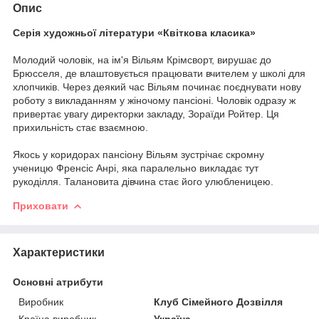
Опис
Серія художньої літератури «Квіткова класика»
Молодий чоловік, на ім'я Вільям Крімсворт, вирушає до
Брюсселя, де влаштовується працювати вчителем у школі для
хлопчиків. Через деякий час Вільям починає поєднувати нову
роботу з викладанням у жіночому пансіоні. Чоловік одразу ж
привертає увагу директорки закладу, Зораїди Ройтер. Ця
прихильність стає взаємною.
Якось у коридорах пансіону Вільям зустрічає скромну
ученицю Френсіс Анрі, яка паралельно викладає тут
рукоділля. Талановита дівчина стає його улюбленицею.
Приховати
Характеристики
Основні атрибути
Виробник
Клуб Сімейного Дозвілля
Країна виробник
Україна