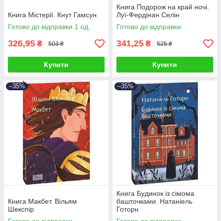
Книга Подорож на край ночі.
Книга Містерії. Кнут Гамсун
Луї-Фердінан Селін
Готово до відправки 1 од.
Готово до відправки
326,95
341,25
₴
₴
503 ₴
525 ₴
Купити
Купити
–35%
–35%
Книга Будинок із сімома
Книга Макбет. Вільям
башточками. Натаніель
Шекспір
Готорн