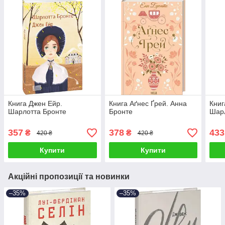
Книга Джен Ейр.
Книга Аґнес Ґрей. Анна
Книг
Шарлотта Бронте
Бронте
Шар
357
378
433
₴
₴
420 ₴
420 ₴
Купити
Купити
Акційні пропозиції та новинки
–35%
–35%