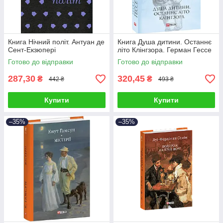
Книга Нічний політ. Антуан де
Книга Душа дитини. Останнє
Сент-Екзюпері
літо Клінгзора. Герман Гессе
Готово до відправки
Готово до відправки
287,30
320,45
₴
₴
442 ₴
493 ₴
Купити
Купити
–35%
–35%