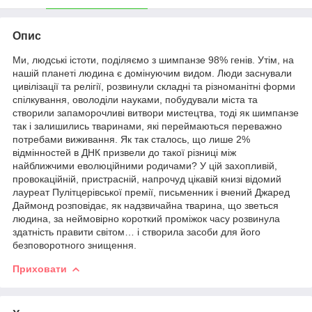
Опис
Ми, людські істоти, поділяємо з шимпанзе 98% генів. Утім, на
нашій планеті людина є домінуючим видом. Люди заснували
цивілізації та релігії, розвинули складні та різноманітні форми
спілкування, оволоділи науками, побудували міста та
створили запаморочливі витвори мистецтва, тоді як шимпанзе
так і залишились тваринами, які переймаються переважно
потребами виживання. Як так сталось, що лише 2%
відмінностей в ДНК призвели до такої різниці між
найближчими еволюційними родичами? У цій захопливій,
провокаційній, пристрасній, напрочуд цікавій книзі відомий
лауреат Пулітцерівської премії, письменник і вчений Джаред
Даймонд розповідає, як надзвичайна тварина, що зветься
людина, за неймовірно короткий проміжок часу розвинула
здатність правити світом… і створила засоби для його
безповоротного знищення.
Приховати