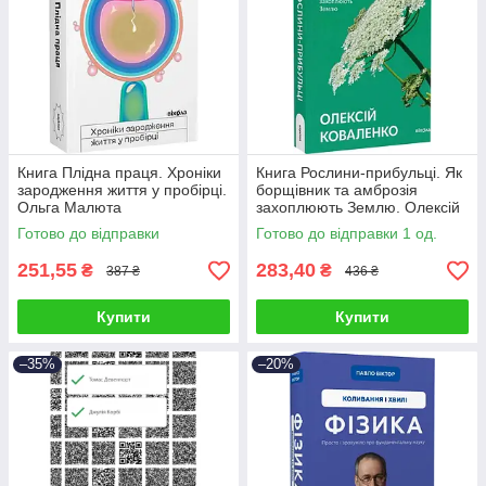
Книга Плідна праця. Хроніки
Книга Рослини-прибульці. Як
зародження життя у пробірці.
борщівник та амброзія
Ольга Малюта
захоплюють Землю. Олексій
Коваленко
Готово до відправки
Готово до відправки 1 од.
251,55
283,40
₴
₴
387 ₴
436 ₴
Купити
Купити
–35%
–20%