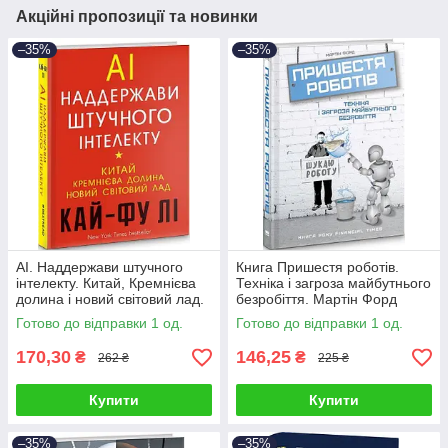
Акційні пропозиції та новинки
–35%
–35%
AI. Наддержави штучного
Книга Пришестя роботів.
інтелекту. Китай, Кремнієва
Техніка і загроза майбутнього
долина і новий світовий лад.
безробіття. Мартін Форд
Лі Кай-Фу
Готово до відправки 1 од.
Готово до відправки 1 од.
170,30
146,25
₴
₴
262 ₴
225 ₴
Купити
Купити
–35%
–35%