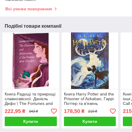
Всі умови повернення
Подібні товари компанії
Книга Радощі та прикрощі
Книга Harry Potter and the
Книг
славнозвісної. Данієль
Prisoner of Azkaban, Гаррі
інші
Дефо \ The Fortunes and
Поттер та вʼязень
Call
Misfortunes of the Famous
Азкабану. Джоан Роулінг
weir
222,95
178,50
215
₴
₴
343 ₴
210 ₴
Moll Flander
Купити
Купити