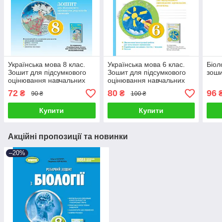
Українська мова 8 клас.
Українська мова 6 клас.
Біол
Зошит для підсумкового
Зошит для підсумкового
зоши
оцінювання навчальних
оцінювання навчальних
досягнень. Заболотний
досягнень. Заболотний
72
80
96
₴
₴
90 ₴
100 ₴
О.В.
О.В.
Купити
Купити
Акційні пропозиції та новинки
–20%