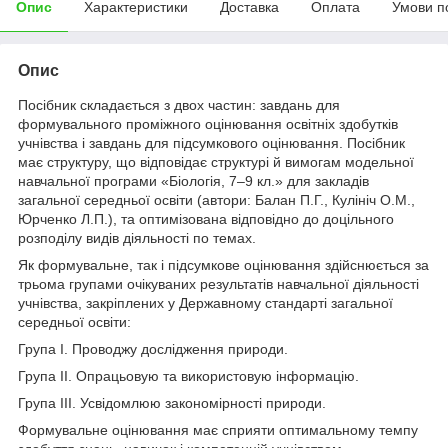
Опис
Характеристики
Доставка
Оплата
Умови п
Опис
Посібник складається з двох частин: завдань для
формувального проміжного оцінювання освітніх здобутків
учнівства і завдань для підсумкового оцінювання. Посібник
має структуру, що відповідає структурі й вимогам модельної
навчальної програми «Біологія, 7–9 кл.» для закладів
загальної середньої освіти (автори: Балан П.Г., Кулініч О.М.,
Юрченко Л.П.), та оптимізована відповідно до доцільного
розподілу видів діяльності по темах.
Як формувальне, так і підсумкове оцінювання здійснюється за
трьома групами очікуваних результатів навчальної діяльності
учнівства, закріплених у Державному стандарті загальної
середньої освіти:
Група І. Проводжу дослідження природи.
Група ІІ. Опрацьовую та використовую інформацію.
Група ІІІ. Усвідомлюю закономірності природи.
Формувальне оцінювання має сприяти оптимальному темпу