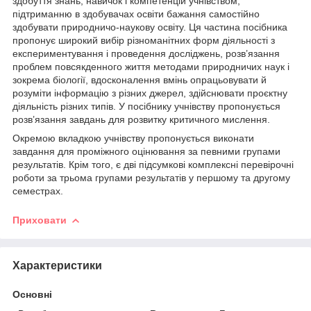
здобуття знань, навичок і компетенцій учнівством,
підтриманню в здобувачах освіти бажання самостійно
здобувати природничо-наукову освіту. Ця частина посібника
пропонує широкий вибір різноманітних форм діяльності з
експериментування і проведення досліджень, розв’язання
проблем повсякденного життя методами природничих наук і
зокрема біології, вдосконалення вмінь опрацьовувати й
розуміти інформацію з різних джерел, здійснювати проєктну
діяльність різних типів. У посібнику учнівству пропонується
розв’язання завдань для розвитку критичного мислення.
Окремою вкладкою учнівству пропонується виконати
завдання для проміжного оцінювання за певними групами
результатів. Крім того, є дві підсумкові комплексні перевірочні
роботи за трьома групами результатів у першому та другому
семестрах.
Приховати
Характеристики
Основні