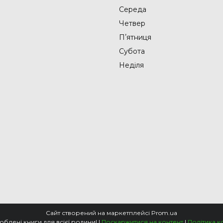
Середа
Четвер
Пʼятниця
Субота
Неділя
Сайт створений на маркетплейсі
Prom.ua
📚Knigarnia - улюблені книги для всієї родини! |
Поскаржитися на контент
|
Політика к