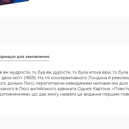
ормація для замовлення
в вік мудрости, то був вік дурости, то була епоха віри, то бу
 двоє міст» (1859). На тлі консервативного Лондона й револю
його доньки Люсі, переплітаючи невидимими нитками їхні дол
коханого в Люсі англійського адвоката Сіднея Картона. «Повіст
і доповненнями, що дає змогу назвати це видання першим по