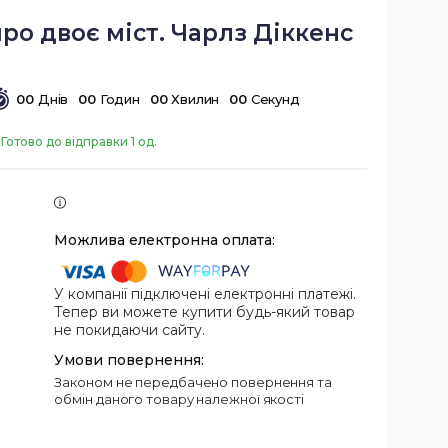
про двоє міст. Чарлз Діккенс
0
0
Днів
0
0
Годин
0
0
Хвилин
0
0
Секунд
Готово до відправки 1 од.
У компанії підключені електронні платежі.
Тепер ви можете купити будь-який товар
не покидаючи сайту.
Законом не передбачено повернення та
обмін даного товару належної якості