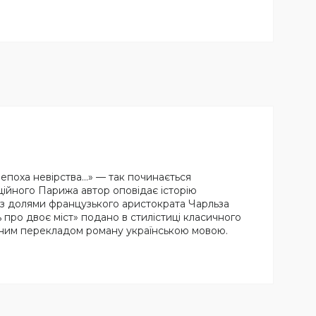
ла епоха невірства…» — так починається
ційного Парижа автор оповідає історію
і з долями французького аристократа Чарльза
ь про двоє міст» подано в стилістиці класичного
вним перекладом роману українською мовою.