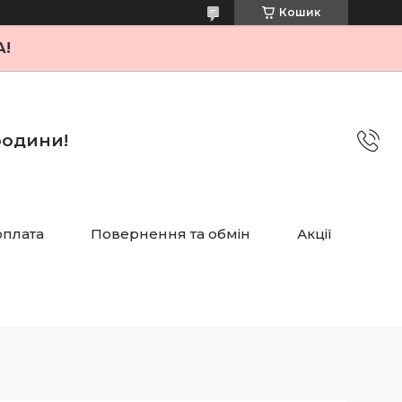
Кошик
А!
 родини!
оплата
Повернення та обмін
Акції