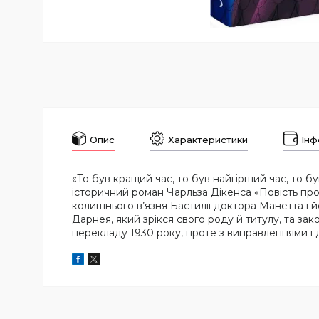
Опис
Характеристики
Інф
«То був кращий час, то був найгірший час, то бу
історичний роман Чарльза Дікенса «Повість про
колишнього в’язня Бастилії доктора Манетта і 
Дарнея, який зрікся свого роду й титулу, та за
перекладу 1930 року, проте з виправленнями 