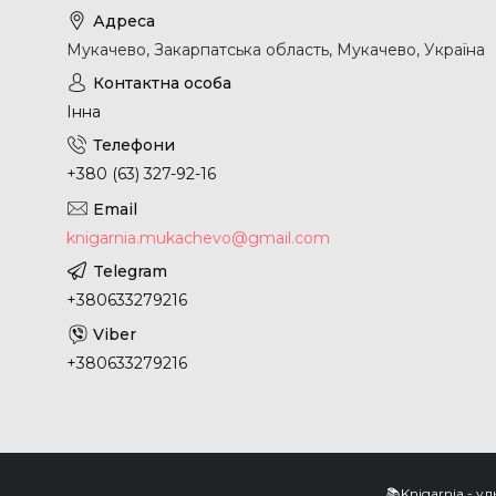
Мукачево, Закарпатська область, Мукачево, Україна
Інна
+380 (63) 327-92-16
knigarnia.mukachevo@gmail.com
+380633279216
+380633279216