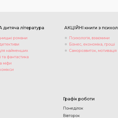
 дитяча література
АКЦІЙНІ книги з психол
ницькі романи
Психологія, взаємини
 детективи
Бізнес, економіка, гроші
для найменших
Саморозвиток, мотивація
і та фантастика
а міфи
комікси
Графік роботи
Понеділок
Вівторок