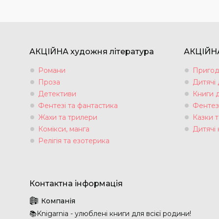
АКЦІЙНА художня література
АКЦІЙНА
Романи
Пригод
Проза
Дитячі
Детективи
Книги 
Фентезі та фантастика
Фентез
Жахи та трилери
Казки т
Комікси, манга
Дитячі 
Релігія та езотерика
📚Knigarnia - улюблені книги для всієї родини!