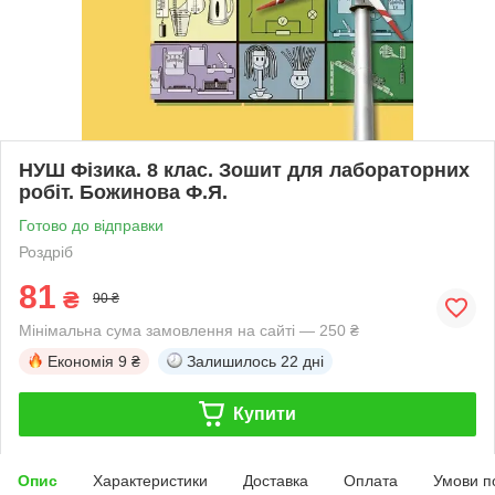
НУШ Фізика. 8 клас. Зошит для лабораторних
робіт. Божинова Ф.Я.
Готово до відправки
Роздріб
81
₴
90 ₴
Мінімальна сума замовлення на сайті — 250 ₴
Економія
9 ₴
Залишилось
22 дні
Купити
Опис
Характеристики
Доставка
Оплата
Умови п