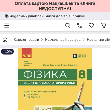
Оплата картою Нацкешбек та єКнига
НЕДОСТУПНА!
📚Knigarnia - улюблені книги для всієї родини!
Каталог товарів
Навчальна література
Навчальна літ
–10%