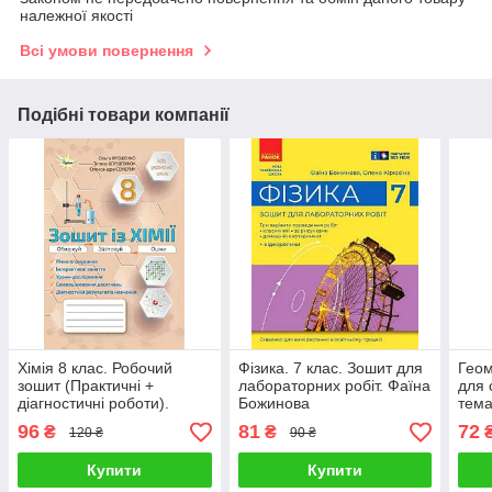
належної якості
Всі умови повернення
Подібні товари компанії
Хімія 8 клас. Робочий
Фізика. 7 клас. Зошит для
Геом
зошит (Практичні +
лабораторних робіт. Фаїна
для 
діагностичні роботи).
Божинова
тема
Ольга Ярошенко
робіт
96
81
72
₴
₴
120 ₴
90 ₴
Купити
Купити