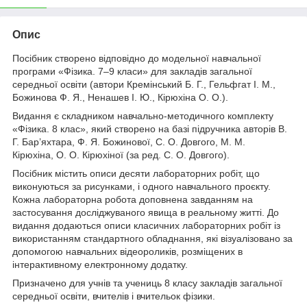
Опис
Посібник створено відповідно до модельної навчальної
програми «Фізика. 7–9 класи» для закладів загальної
середньої освіти (автори Кремінський Б. Г., Гельфгат І. М.,
Божинова Ф. Я., Ненашев І. Ю., Кірюхіна О. О.).
Видання є складником навчально-методичного комплекту
«Фізика. 8 клас», який створено на базі підручника авторів В.
Г. Бар’яхтара, Ф. Я. Божинової, С. О. Довгого, М. М.
Кірюхіна, О. О. Кірюхіної (за ред. С. О. Довгого).
Посібник містить описи десяти лабораторних робіт, що
виконуються за рисунками, і одного навчального проєкту.
Кожна лабораторна робота доповнена завданням на
застосування досліджуваного явища в реальному житті. До
видання додаються описи класичних лабораторних робіт із
використанням стандартного обладнання, які візуалізовано за
допомогою навчальних відеороликів, розміщених в
інтерактивному електронному додатку.
Призначено для учнів та учениць 8 класу закладів загальної
середньої освіти, вчителів і вчительок фізики.