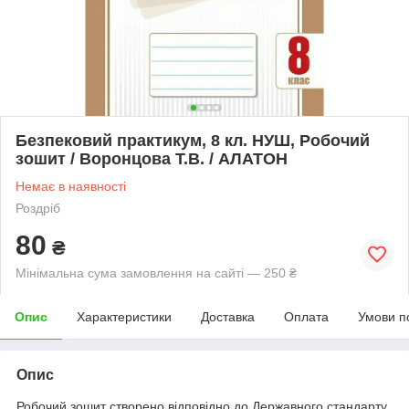
Безпековий практикум, 8 кл. НУШ, Робочий
зошит / Воронцова Т.В. / АЛАТОН
Немає в наявності
Роздріб
80
₴
Мінімальна сума замовлення на сайті — 250 ₴
Опис
Характеристики
Доставка
Оплата
Умови п
Опис
Робочий зошит створено відповідно до Державного стандарту