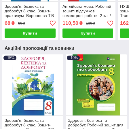
Здоров’я, безпека та
Англійська мова. Робочий
НУШ 
добробут 8 клас. Зошит-
зошит+підсумкові
зоши
практикум. Воронцова Т.В.
семестрові роботи. 2 кл. /
True
НУШ/
Гого
68
110,50
162
₴
₴
80 ₴
130 ₴
Купити
Купити
Акційні пропозиції та новинки
–15%
–10%
Здоров’я, безпека та
Здоров’я, безпека та
добробут 8 клас. Зошит-
добробут. Робочий зошит для