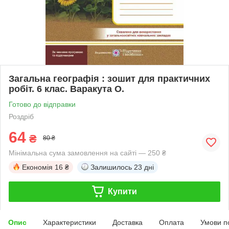
Загальна географія : зошит для практичних
робіт. 6 клас. Варакута О.
Готово до відправки
Роздріб
64
₴
80 ₴
Мінімальна сума замовлення на сайті — 250 ₴
Економія
16 ₴
Залишилось
23 дні
Купити
Опис
Характеристики
Доставка
Оплата
Умови п