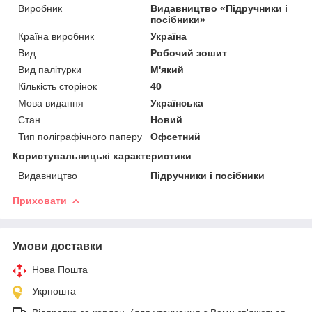
Виробник
Видавництво «Підручники і
посібники»
Країна виробник
Україна
Вид
Робочий зошит
Вид палітурки
М'який
Кількість сторінок
40
Мова видання
Українська
Стан
Новий
Тип поліграфічного паперу
Офсетний
Користувальницькі характеристики
Видавництво
Підручники і посібники
Приховати
Умови доставки
Нова Пошта
Укрпошта