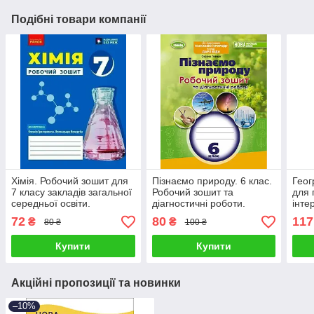
Подібні товари компанії
Хімія. Робочий зошит для
Пізнаємо природу. 6 клас.
Геог
7 класу закладів загальної
Робочий зошит та
для 
середньої освіти.
діагностичні роботи.
інте
Григорович О. В.
Левчук О.
завд
72
80
117
₴
₴
80 ₴
100 ₴
Купити
Купити
Акційні пропозиції та новинки
–10%