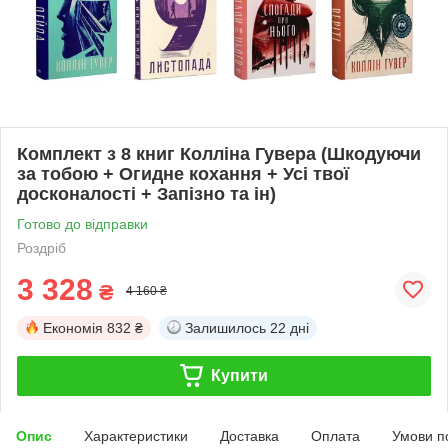
Комплект з 8 книг Колліна Гувера (Шкодуючи
за тобою + Огидне кохання + Усі твої
досконалості + Запізно та ін)
Готово до відправки
Роздріб
3 328
₴
4 160 ₴
Економія
832 ₴
Залишилось
22 дні
Купити
Опис
Характеристики
Доставка
Оплата
Умови п