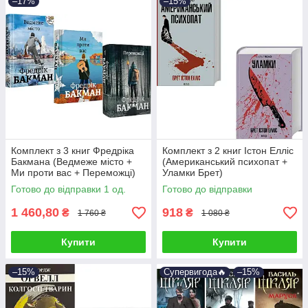
–17%
–15%
Комплект з 3 книг Фредріка
Комплект з 2 книг Істон Елліс
Бакмана (Ведмеже місто +
(Американський психопат +
Ми проти вас + Переможці)
Уламки Брет)
Готово до відправки 1 од.
Готово до відправки
1 460,80
918
₴
₴
1 760 ₴
1 080 ₴
Купити
Купити
–15%
Супервигода🔥
–15%