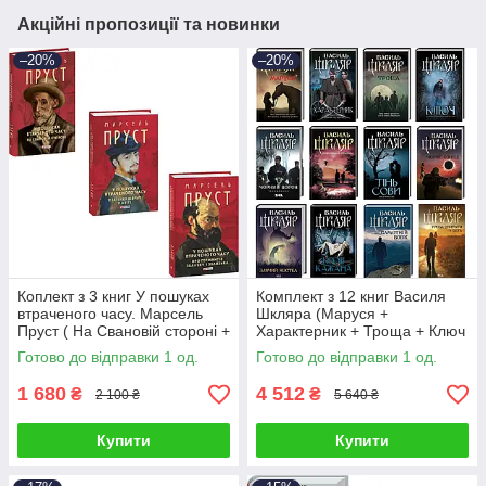
Акційні пропозиції та новинки
–20%
–20%
Коплект з 3 книг У пошуках
Комплект з 12 книг Василя
втраченого часу. Марсель
Шкляра (Маруся +
Пруст ( На Свановій стороні +
Характерник + Троща + Ключ
У затінку дівчат у цвіті)
+ Чорний ворон. Залишенець
Готово до відправки 1 од.
Готово до відправки 1 од.
та ін)
1 680
4 512
₴
₴
2 100 ₴
5 640 ₴
Купити
Купити