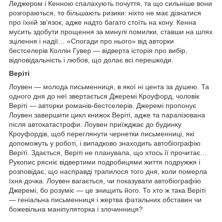
Леджером і Кенною спалахують почуття, та що сильніше вони
розгораються, то більшають ризики: ніхто не має дізнатися
про їхній зв’язок, адже надто багато стоїть на кону. Кенна
мусить здобути прощення за минулі помилки, ставши на шлях
зцілення і надії… «Спогади про нього» від авторки
бестселерів Коллін Гувер — відверта історія про вибір,
відповідальність і любов, що долає всі перешкоди.
Веріті
Лоувен — молода письменниця, в якої ні цента за душею. Та
одного дня до неї звертається Джеремі Кроуфорд, чоловік
Веріті — авторки романів-бестселерів. Джеремі пропонує
Лоувен завершити цикл книжок Веріті, адже та паралізована
після автокатастрофи. Лоувен приїжджає до будинку
Кроуфордів, щоб переглянути чернетки письменниці, які
допоможуть у роботі, і випадково знаходить автобіографію
Веріті. Здається, Веріті не планувала, що хтось її прочитає…
Рукопис рясніє відвертими подробицями життя подружжя і
розповідає, що насправді трапилося того дня, коли померла
їхня дочка. Лоувен вагається, чи показувати автобіографію
Джеремі, бо розуміє — це знищить його. То хто ж така Веріті
— геніальна письменниця і жертва фатальних обставин чи
божевільна маніпуляторка і злочинниця?