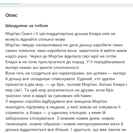
Опис
Шкодуючи за тобою
Морґан Ґрант і її шістнадцятирічна донька Клара ніяк не
можуть віднайти спільної мови.
Морґан твердо налаштована не дати доньці наробити таких
самих помилок, яких наробила вона: завагітніти й вийти заміж
надто рано. Через це Морґан відклала свої мрії на потім.
Клара ж не хоче прислухатися до порад. У її передбачуваної
матері немає ані крихти спонтанності.
Вони геть не сходяться ані характерами, ані цілями — матері
й доньці все складніше співіснувати. Єдиний, хто здатен
принести в дім мир, — це Кріс, чоловік Морґан, батько Клари і
якір сім’ї. Та цей мир розсипається на друзки, коли Кріс
трагічно гине в аварії за сумнівних обставин.
У марних спробах відбудувати все знищене Морґан
знаходить підтримку в людини, у якої зовсім не очікувала її
отримати, а Клара — у єдиному хлопцеві, з яким їй
заборонено спілкуватися. З кожним новим днем, новою
таємницею, новою образою і новим непорозумінням мати й
донька віддаляються все більше. І здається, що вже ніколи не