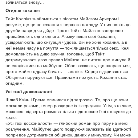
зблизяться знову…
Огидне кохання
Тейт Коллінз знайомиться з пілотом Майлзом Арчером і
розуміє, що це не кохання з першого погляду. У них навіть до
дружби навряд чи дійде. Проте Тейт і Майлз незаперечно
приваблюють одне одного. А озвучивши свої бажання,
усвідомлюють, що ситуація чудова. Він не хоче кохання, а в
неї немає часу на почуття — тож лишається тільки секс. Їхня
домовленість на диво зручна, головне, щоб Тейт
дотримувалася двох правил Майлза: не питати про минуле й
не сподіватися на майбутнє. Обоє вважають, що впораються,
проте майже одразу бачать — аж ніяк. Серця відкриваються.
Обіцянки порушуються. Правилами нехтують. Кохання стає
огидним.
Усі твої досконалості
Шлюб Квінн і Ґрема опинився під загрозою. Те, про що вони
мовчали роками, тепер роздирає їх ізсередини. Утім, хто знає,
можливо, відверта розмова тільки підштовхне їхні стосунки до
краю.
«Усі твої досконалості» — глибокий роман про пару на межі
розлучення. Майбутнє цього подружжя залежить від здатності
попри все дотриматися обіцянок, даних у минулому. Чи може