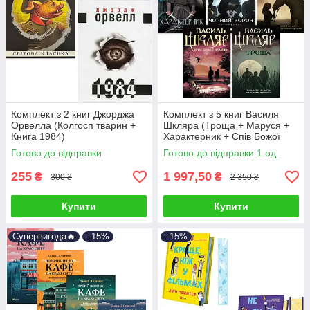
Комплект з 2 книг Джорджа
Комплект з 5 книг Василя
Орвелла (Колгосп тварин +
Шкляра (Троща + Маруся +
Книга 1984)
Характерник + Спів Божої
пташки + Чорний ворон та
Готово до відправки
Готово до відправки 1 од.
ін.)
255
1 997,50
₴
₴
300 ₴
2 350 ₴
Купити
Купити
Супервигода🔥
–15%
–15%