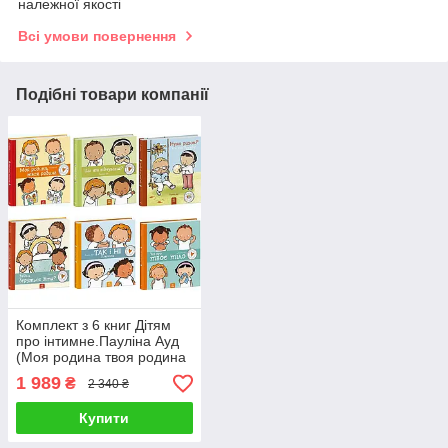
належної якості
Всі умови повернення
Подібні товари компанії
Комплект з 6 книг Дітям
про інтимне.Пауліна Ауд
(Моя родина твоя родина
+ Що ти відчуваєш? +
1 989
₴
2 340 ₴
Нумо разом та ін)
Купити