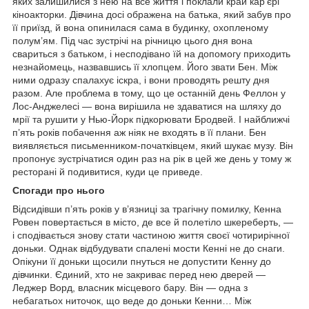
яких залишилися з нею на все життя і поклали край кар’єрі
кіноакторки. Дівчина досі ображена на батька, який забув про
її приїзд, й вона опинилася сама в будинку, охопленому
полум’ям. Під час зустрічі на річницю цього дня вона
свариться з батьком, і несподівано їй на допомогу приходить
незнайомець, назвавшись її хлопцем. Його звати Бен. Між
ними одразу спалахує іскра, і вони проводять решту дня
разом. Але проблема в тому, що це останній день Феллон у
Лос-Анджелесі — вона вирішила не здаватися на шляху до
мрії та рушити у Нью-Йорк підкорювати Бродвей. І найближчі
п’ять років побачення аж ніяк не входять в її плани. Бен
виявляється письменником-початківцем, який шукає музу. Він
пропонує зустрічатися один раз на рік в цей же день у тому ж
ресторані й подивитися, куди це приведе.
Спогади про нього
Відсидівши п’ять років у в’язниці за трагічну помилку, Кенна
Ровен повертається в місто, де все й полетіло шкереберть, —
і сподівається знову стати частиною життя своєї чотирирічної
доньки. Однак відбудувати спалені мости Кенні не до снаги.
Опікуни її доньки щосили пнуться не допустити Кенну до
дівчинки. Єдиний, хто не закриває перед нею дверей —
Леджер Ворд, власник місцевого бару. Він — одна з
небагатьох ниточок, що веде до доньки Кенни… Між