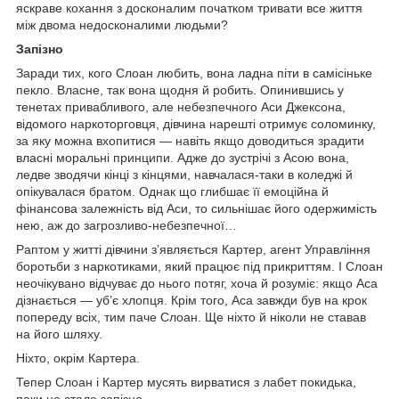
яскраве кохання з досконалим початком тривати все життя
між двома недосконалими людьми?
Запізно
Заради тих, кого Слоан любить, вона ладна піти в самісіньке
пекло. Власне, так вона щодня й робить. Опинившись у
тенетах привабливого, але небезпечного Аси Джексона,
відомого наркоторговця, дівчина нарешті отримує соломинку,
за яку можна вхопитися — навіть якщо доводиться зрадити
власні моральні принципи. Адже до зустрічі з Асою вона,
ледве зводячи кінці з кінцями, навчалася-таки в коледжі й
опікувалася братом. Однак що глибшає її емоційна й
фінансова залежність від Аси, то сильнішає його одержимість
нею, аж до загрозливо-небезпечної…
Раптом у житті дівчини з’являється Картер, агент Управління
боротьби з наркотиками, який працює під прикриттям. І Слоан
неочікувано відчуває до нього потяг, хоча й розуміє: якщо Аса
дізнається — уб’є хлопця. Крім того, Аса завжди був на крок
попереду всіх, тим паче Слоан. Ще ніхто й ніколи не ставав
на його шляху.
Ніхто, окрім Картера.
Тепер Слоан і Картер мусять вирватися з лабет покидька,
поки не стало запізно…