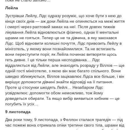
Лейла
Зустрівши Лейлу, Лідс одразу розуміє, що хоче бути з нею до
кінця своїх днів — аж доки Лейла не опиняється на межі життя
і смерті через раптовий замах на неї. Після довгих тижнів
лікування Лейла відновлюється фізично, однак її ментальні
шрами не гояться. Тепер це не та дівчина, в яку закохався
Лідс. Щоб відновити колишні почуття, Лідс привозить Лейлу в
мініготель, у якому вони познайомилися. Та не встигають
вони переступити поріг, як Лейла починає витворяти щось
геть дивне. І це тільки перша несподіванка… Лідс
віддаляється від Лейли, але знаходить розраду у Віллов — ще
одній гості мініготелю, з якою він має багато спільного. Вони
швидко зближуються, Віллов зацікавлює Лідса все більше, і він
вирішує допомогти дівчині знайти відповіді на її питання.
Проте ці стосунки шкодять Лейлі… Незабаром Лідс
усвідомлює: допомогти обом неможливо, тож йому
доведеться обирати. Та якщо вибір виявиться хибним — це
погубить їх усіх…
9 листопада
Два роки тому, 9 листопада, з Феллон сталася трагедія — під
час пожежі вона отримала опіки третини свого тіла, шрами від