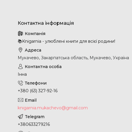
📚Knigarnia - улюблені книги для всієї родини!
Мукачево, Закарпатська область, Мукачево, Україна
Інна
+380 (63) 327-92-16
knigarnia.mukachevo@gmail.com
+380633279216