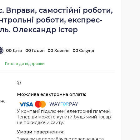
с. Вправи, самостійні роботи,
нтрольні роботи, експрес-
ль. Олександр Істер
0
0
Днів
0
0
Годин
0
0
Хвилин
0
0
Секунд
Готово до відправки
 на
У компанії підключені електронні платежі.
Тепер ви можете купити будь-який товар
не покидаючи сайту.
Законом не передбачено повернення та