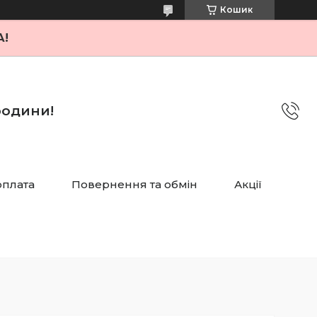
Кошик
А!
 родини!
оплата
Повернення та обмін
Акції