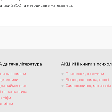
матики ЗЗСО та методистів з математики.
 дитяча література
АКЦІЙНІ книги з психол
ницькі романи
Психологія, взаємини
 детективи
Бізнес, економіка, гроші
для найменших
Саморозвиток, мотивація
і та фантастика
а міфи
комікси