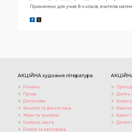
Призначено для учнів 8-х класів, вчителів мате
АКЦІЙНА художня література
АКЦІЙНА
Романи
Пригод
Проза
Дитячі
Детективи
Книги 
Фентезі та фантастика
Фентез
Жахи та трилери
Казки т
Комікси, манга
Дитячі 
Релігія та езотерика