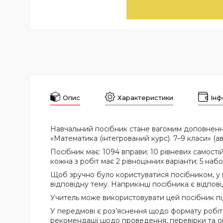
Опис
Характеристики
Інф
Навчальний посібник стане вагомим доповненням
«Математика (інтегрований курс). 7–9 класи» (ав
Посібник має: 1094 вправи; 10 рівневих самостій
кожна з робіт має 2 рівноцінних варіанти; 5 на
Щоб зручно було користуватися посібником, у н
відповідну тему. Наприкінці посібника є відпові
Учитель може використовувати цей посібник під
У передмові є роз’яснення щодо формату робіт, 
рекомендації щодо проведення, перевірки та о