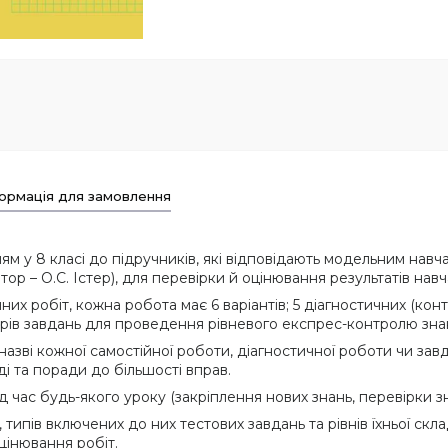
ормація для замовлення
 у 8 класі до підручників, які відповідають модельним навча
тор – О.С. Істер), для перевірки й оцінювання результатів навч
них робіт, кожна робота має 6 варіантів; 5 діагностичних (конт
борів завдань для проведення рівневого експрес-контролю знан
азві кожної самостійної роботи, діагностичної роботи чи за
ді та поради до більшості вправ.
 час будь-якого уроку (закріплення нових знань, перевірки з
типів включених до них тестових завдань та рівнів їхньої скл
цінювання робіт.