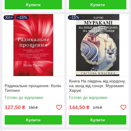
Купити
Купити
Хіт⚡️
–15%
–15%
Книга На південь від кордону,
Радикальне прощення. Колін
на захід від сонця. Муракамі
Типпинг
Харукі
Готово до відправки
Готово до відправки
127,50
144,50
₴
₴
150 ₴
170 ₴
Купити
Купити