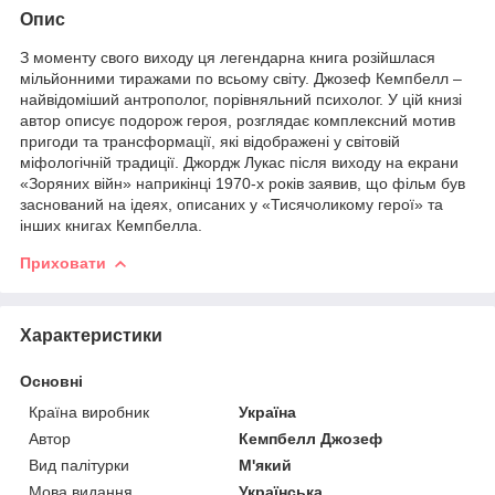
Опис
З моменту свого виходу ця легендарна книга розійшлася
мільйонними тиражами по всьому світу. Джозеф Кемпбелл –
найвідоміший антрополог, порівняльний психолог. У цій книзі
автор описує подорож героя, розглядає комплексний мотив
пригоди та трансформації, які відображені у світовій
міфологічній традиції. Джордж Лукас після виходу на екрани
«Зоряних війн» наприкінці 1970-х років заявив, що фільм був
заснований на ідеях, описаних у «Тисячоликому герої» та
інших книгах Кемпбелла.
Приховати
Характеристики
Основні
Країна виробник
Україна
Автор
Кемпбелл Джозеф
Вид палітурки
М'який
Мова видання
Українська