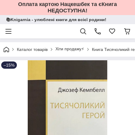
Оплата картою Нацкешбек та єКнига
НЕДОСТУПНА!
📚Knigarnia - улюблені книги для всієї родини!
Хіти продажу⚡️
Каталог товарів
Книга Тисячоликий г
–15%