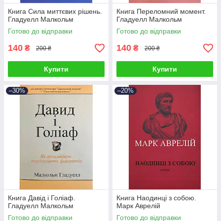
Книга Сила миттєвих рішень.
Книга Переломний момент.
Гладуелл Малкольм
Гладуелл Малкольм
Готово до відправки
Готово до відправки
140
140
₴
₴
200 ₴
200 ₴
Купити
Купити
–30%
–20%
Книга Давід і Голіаф.
Книга Наодинці з собою.
Гладуелл Малкольм
Марк Аврелій
Готово до відправки
Готово до відправки