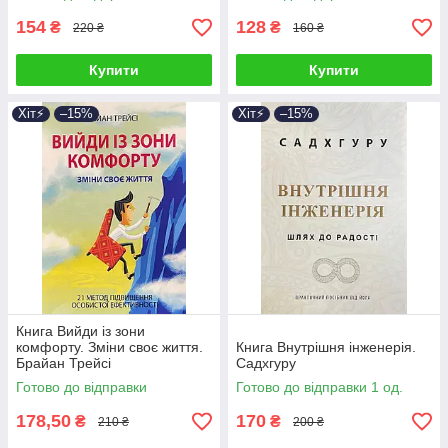
154
128
₴
₴
220 ₴
160 ₴
Купити
Купити
Хіт⚡️
–15%
Хіт⚡️
–15%
Книга Вийди із зони
комфорту. Зміни своє життя.
Книга Внутрішня інженерія.
Брайан Трейсі
Садхгуру
Готово до відправки
Готово до відправки 1 од.
178,50
170
₴
₴
210 ₴
200 ₴