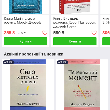
Книга Магічна сила
Книга Вирішальні
Книг
розуму. Мерфі Джозеф
розмови. Керрі Паттерсон,
3. Я
Джозеф Ґренні
255
580
306
₴
₴
300 ₴
Купити
Купити
Акційні пропозиції та новинки
–30%
–30%