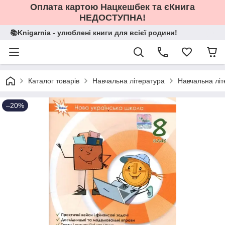
Оплата картою Нацкешбек та єКнига
НЕДОСТУПНА!
📚Knigarnia - улюблені книги для всієї родини!
Каталог товарів
Навчальна література
Навчальна літ
–20%