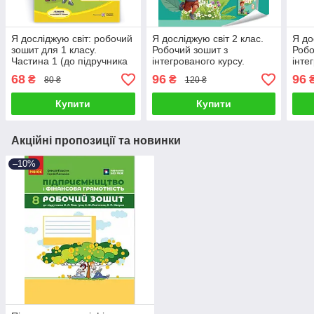
Я досліджую світ: робочий
Я досліджую світ 2 клас.
Я до
зошит для 1 класу.
Робочий зошит з
Робо
Частина 1 (до підручника
інтегрованого курсу.
інте
Жаркової І.)
Частична 2. Тетяна
Част
68
96
96
₴
₴
80 ₴
120 ₴
Гільберг
Гіль
Купити
Купити
Акційні пропозиції та новинки
–10%