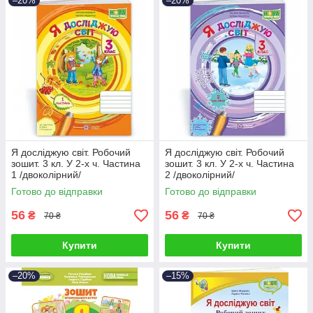
–20%
–20%
Я досліджую світ. Робочий
Я досліджую світ. Робочий
зошит. 3 кл. У 2-х ч. Частина
зошит. 3 кл. У 2-х ч. Частина
1 /двоколірний/
2 /двоколірний/
Готово до відправки
Готово до відправки
56
56
₴
₴
70 ₴
70 ₴
Купити
Купити
–20%
–15%