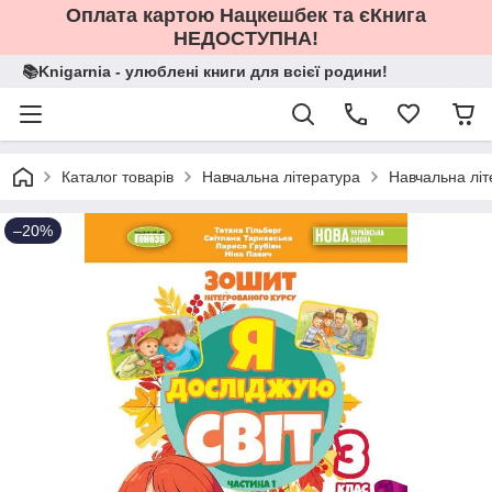
Оплата картою Нацкешбек та єКнига
НЕДОСТУПНА!
📚Knigarnia - улюблені книги для всієї родини!
Каталог товарів
Навчальна література
Навчальна літ
–20%