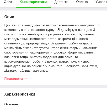
Опис
Характеристики
Доставка
Оплата
Умови 
Опис
Цей зошит є невіддільною частиною навчально-методичного
комплекту з інтегрованого курсу «Я досліджую світ» для 3
класу і призначений для формування в учнів предметних і
міжпредметних компетентностей, зокрема ціннісного
ставлення до природи тощо. Завдання посібника дають
можливість використовувати інтерактивні форми навчання:
спостереження, експерименти, досліди, формулювання
висновків тощо. Містить завдання для само- та
взаємоперевірки, роботи в групах, парах, колективно,
індивідуально на основі різноманітної наочності: карт, схем,
діаграм, таблиць, малюнків.
Приховати
Характеристики
Основні