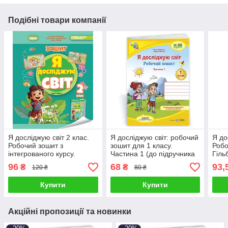
Подібні товари компанії
Я досліджую світ 2 клас.
Я досліджую світ: робочий
Я до
Робочий зошит з
зошит для 1 класу.
Робо
інтегрованого курсу.
Частина 1 (до підручника
Гільб
Частична 2. Тетяна
Жаркової І.)
96
68
93,
₴
₴
120 ₴
80 ₴
Гільберг
Купити
Купити
Акційні пропозиції та новинки