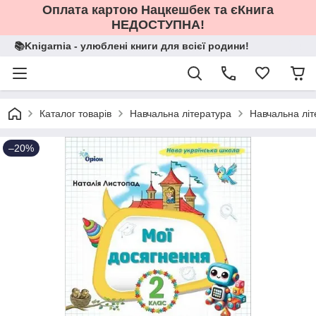
Оплата картою Нацкешбек та єКнига
НЕДОСТУПНА!
📚Knigarnia - улюблені книги для всієї родини!
Каталог товарів
Навчальна література
Навчальна літ
–20%