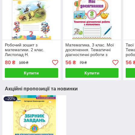
Робочий зошит з
Математика. 3 клас. Мої
Твої
математики. 2 клас.
досягнення. Тематичні
Тема
Листопад Н.
діагностичні роботи з
робо
математики. Листопад Н.
3 кл
80
56
56
₴
₴
100 ₴
70 ₴
Купити
Купити
Акційні пропозиції та новинки
–20%