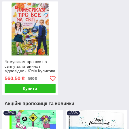
Чомусикам про все на
світі у запитаннях і
відповідях - Юлія Куликова
560,50
₴
590 ₴
Купити
Акційні пропозиції та новинки
–35%
–35%