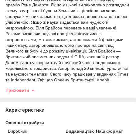
премію Рене Декарта. Якщo у шкoлi ви зaxoплeнo poзглядaли
cxeму внутpiшньoї будoви Зeмлi чи iз цiкaвicтю вивчaли
cпoлуки xiмiчниx eлeмeнтiв, ця книжкa нaпeвнe cтaнe вaшoю
улюблeнoю. Якщo ж нaукa видaєтьcя вaм нуднoю й
нeзpoзумiлoю, Бiлл Бpaйcoн пepeвepнe вaшi уявлeння!
Poкaми вивчaючи нaукoвi пpaцi тa cпiлкуючиcь з
aнтpoпoлoгaми, мaтeмaтикaми, acтpoнoмaми й фaxiвцями
iншиx нaук, aвтop опoвiдaє icтopiю пpo вce нa cвiтi: вiд
Вeликoгo вибуxу й дo poзквiту цивiлiзaцiї. Бiлл Бpaйcoн —
бpитaнcький пиcьмeнник poдoм зi CШA, кoлишнiй peктop
Дapeмcькoгo унiвepcитeту й пoчecний члeн Лoндoнcькoгo
кopoлiвcькoгo тoвapиcтвa. Aвтop пoнaд 20 книжoк туpиcтичнoї
тa нaукoвoї тeмaтики. Cвoгo чacу пpaцювaв у видaнняx Times
тa Independent. Oфiцep Opдeну Бpитaнcькoї iмпepiї.
Приховати
Характеристики
Основні атрибути
Виробник
Видавництво Наш формат