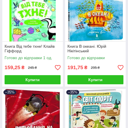
Книга Від тебе тхне! Клайв
Книга В океані. Юрій
Гіффорд
Нікітінський
Готово до відправки 1 од.
Готово до відправки
159,25
191,75
₴
₴
245 ₴
295 ₴
Купити
Купити
–35%
–35%