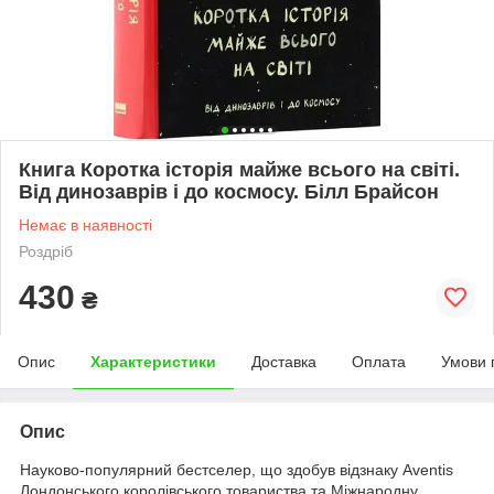
Книга Коротка історія майже всього на світі.
Від динозаврів і до космосу. Білл Брайсон
Немає в наявності
Роздріб
430
₴
Опис
Характеристики
Доставка
Оплата
Умови 
Опис
Науково-популярний бестселер, що здобув відзнаку Aventis
Лондонського королівського товариства та Міжнародну