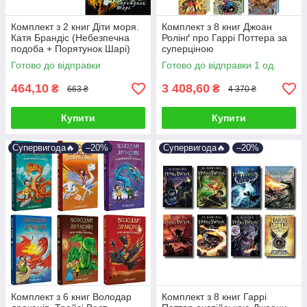
Комплект з 2 книг Діти моря.
Комплект з 8 книг Джоан
Катя Брандіс (Небезпечна
Ролінґ про Гаррі Поттера за
подоба + Порятунок Шарі)
суперціною
Готово до відправки
Готово до відправки 1 од.
464,10
3 408,60
₴
₴
663 ₴
4 370 ₴
Купити
Купити
Супервигода🔥
–20%
Супервигода🔥
–20%
Комплект з 6 книг Володар
Комплект з 8 книг Гаррі