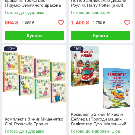
драконів. Трейсі Вест
Поттер англійською Джоани
(Тріумф Земляного дракона
Роулінг. Harry Potter (англ)
+ Порятунок Сонячної
Готово до відправки
Готово до відправки
дракониці ін)
864
1 400
₴
₴
1 080 ₴
1 750 ₴
Купити
Купити
–20%
–15%
Комплект з 2 книг Міхаєля
Комплект з 8 книг Мишенятко
Енґлера (Пригоди машин +
Лілі. Розальбо Трояно
Гелікоптер Гуґо. Маленький
моторчик — велике серце)
Готово до відправки
Готово до відправки 1 од.