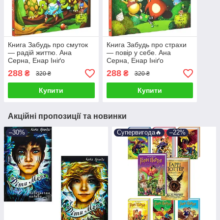
Книга Забудь про смуток
Книга Забудь про страхи
— радій життю. Ана
— повір у себе. Ана
Серна, Енар Ініґо
Серна, Енар Ініґо
288
288
₴
₴
320 ₴
320 ₴
Купити
Купити
Акційні пропозиції та новинки
–30%
Супервигода🔥
–22%