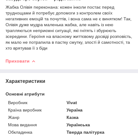
Жабка Олівія переконана: кожен інколи постає перед
труднощами й потребує допомоги з контролем своїх
негативних емоцій та почуттів, і вона сама не є винятком! Так,
Олівія дуже мудра маленька жабка, але навіть із нею
трапляються неприємні ситуації, які гнітять і збурюють
зсередини. Героїня на власному життєвому досвіді розповість,
як мало не потрапила в пастку смутку, злості й самотності, та
хто врятував її з біди
Приховати
Характеристики
Основні атрибути
Виробник
Vivat
Країна виробник
Україна
Жанр
Казка
Мова видання
Українська
Обкладинка
Тверда палітурка