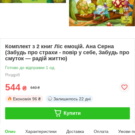
Комплект з 2 книг Ліс емоцій. Ана Серна
(Забудь про страхи - повір у себе, Забудь про
смуток — радій життю)
Готово до відправки 1 од.
Роздріб
544
₴
640 ₴
Економія
96 ₴
Залишилось
22 дні
Купити
Опис
Характеристики
Доставка
Оплата
Умови п