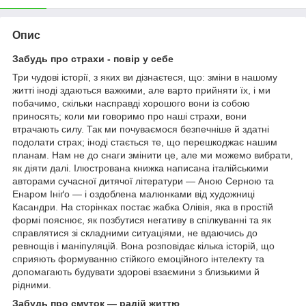
Опис
Забудь про страхи - повір у себе
Три чудові історії, з яких ви дізнаєтеся, що: зміни в нашому
житті іноді здаються важкими, але варто прийняти їх, і ми
побачимо, скільки насправді хорошого вони із собою
приносять; коли ми говоримо про наші страхи, вони
втрачають силу. Так ми почуваємося безпечніше й здатні
подолати страх; іноді стається те, що перешкоджає нашим
планам. Нам не до снаги змінити це, але ми можемо вибрати,
як діяти далі. Ілюстрована книжка написана італійськими
авторами сучасної дитячої літератури — Аною Серною та
Енаром Ініґо — і оздоблена малюнками від художниці
Касандри. На сторінках постає жабка Олівія, яка в простій
формі пояснює, як позбутися негативу в спілкуванні та як
справлятися зі складними ситуаціями, не вдаючись до
ревнощів і маніпуляцій. Вона розповідає кілька історій, що
сприяють формуванню стійкого емоційного інтелекту та
допомагають будувати здорові взаємини з близькими й
рідними.
Забудь про смуток — радій життю