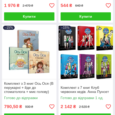
1 976
544
₴
₴
2 470 ₴
640 ₴
Купити
Купити
–15%
–15%
Комплект з 3 книг Ось Ося (В
перукарні + йде до
Комплект з 7 книг Клуб
стоматолога + миє голову)
червоних кедів. Анна Пунсет
Готово до відправки
Готово до відправки 1 од.
790,50
2 142
₴
₴
930 ₴
2 520 ₴