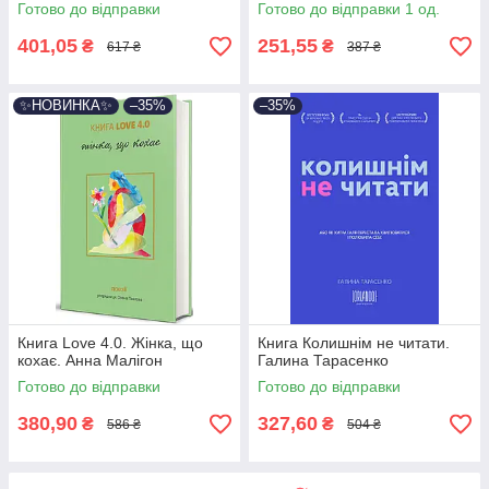
Готово до відправки
Готово до відправки 1 од.
401,05
251,55
₴
₴
617 ₴
387 ₴
✨НОВИНКА✨
–35%
–35%
Книга Love 4.0. Жінка, що
Книга Колишнім не читати.
кохає. Анна Малігон
Галина Тарасенко
Готово до відправки
Готово до відправки
380,90
327,60
₴
₴
586 ₴
504 ₴