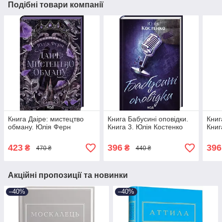
Подібні товари компанії
Книга Даіре: мистецтво
Книга Бабусині оповідки.
Книг
обману. Юлія Ферн
Книга 3. Юлія Костенко
Книг
423
396
396
₴
₴
470 ₴
440 ₴
Акційні пропозиції та новинки
–40%
–40%