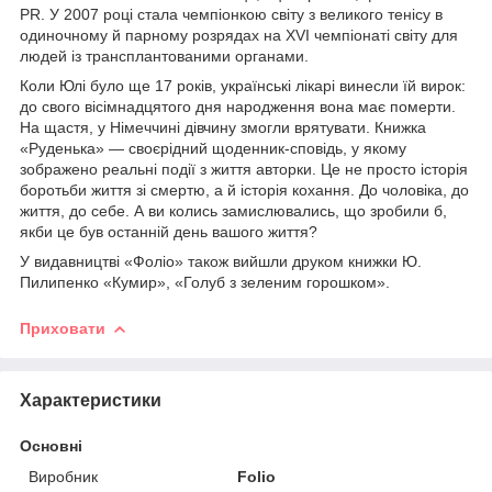
PR. У 2007 році стала чемпіонкою світу з великого тенісу в
одиночному й парному розрядах на ХVI чемпіонаті світу для
людей із трансплантованими органами.
Коли Юлі було ще 17 років, українські лікарі винесли їй вирок:
до свого вісімнадцятого дня народження вона має померти.
На щастя, у Німеччині дівчину змогли врятувати. Книжка
«Руденька» — своєрідний щоденник-сповідь, у якому
зображено реальні події з життя авторки. Це не просто історія
боротьби життя зі смертю, а й історія кохання. До чоловіка, до
життя, до себе. А ви колись замислювались, що зробили б,
якби це був останній день вашого життя?
У видавництві «Фоліо» також вийшли друком книжки Ю.
Пилипенко «Кумир», «Голуб з зеленим горошком».
Приховати
Характеристики
Основні
Виробник
Folio