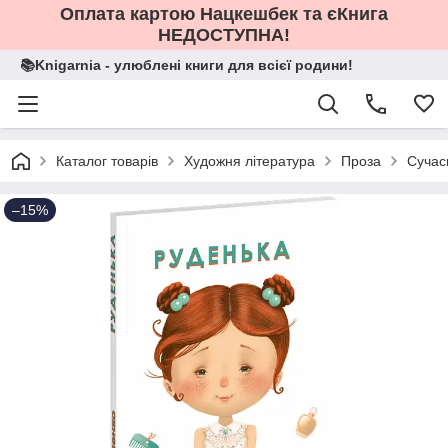
Оплата картою Нацкешбек та єКнига
НЕДОСТУПНА!
📚Knigarnia - улюблені книги для всієї родини!
Каталог товарів
Художня література
Проза
Сучас
–15%