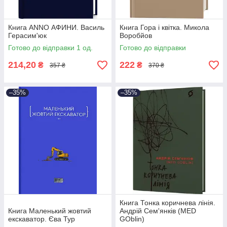
Книга ANNO АФИНИ. Василь
Книга Гора і квітка. Микола
Герасим'юк
Воробйов
Готово до відправки 1 од.
Готово до відправки
214,20
222
₴
₴
357 ₴
370 ₴
–35%
–35%
Книга Тонка коричнева лінія.
Книга Маленький жовтий
Андрій Сем'янків (MED
екскаватор. Єва Тур
GOblin)