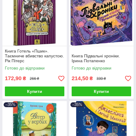
Книга Готель «Пшик».
Таємниче вбивство капустою.
Книга Підвальні хроніки.
Рік Пітерс
Ірина Потапенко
Готово до відправки
Готово до відправки
172,90
214,50
₴
₴
266 ₴
330 ₴
Купити
Купити
–35%
–35%