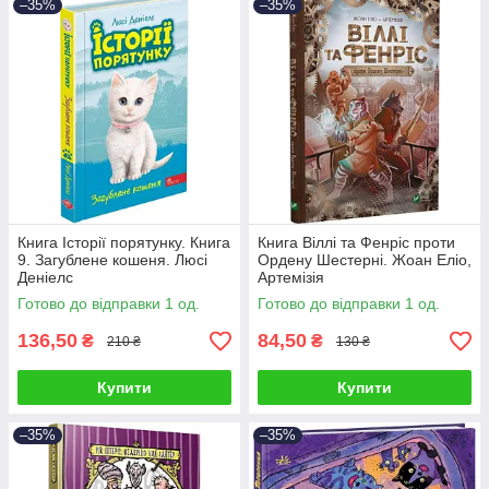
–35%
–35%
Книга Історії порятунку. Книга
Книга Віллі та Фенріс проти
9. Загублене кошеня. Люсі
Ордену Шестерні. Жоан Еліо,
Деніелс
Артемізія
Готово до відправки 1 од.
Готово до відправки 1 од.
136,50
84,50
₴
₴
210 ₴
130 ₴
Купити
Купити
–35%
–35%