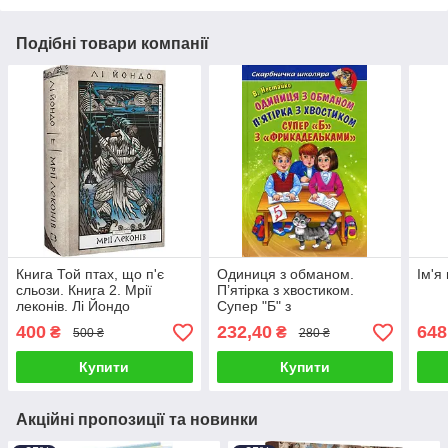
Подібні товари компанії
Книга Той птах, що п'є
Одиниця з обманом.
Ім'я
сльози. Книга 2. Мрії
П’ятірка з хвостиком.
леконів. Лі Йондо
Супер "Б" з
"фрикадельками" -
400
232,40
648
₴
₴
500 ₴
280 ₴
Всеволод Нестайко
Купити
Купити
Акційні пропозиції та новинки