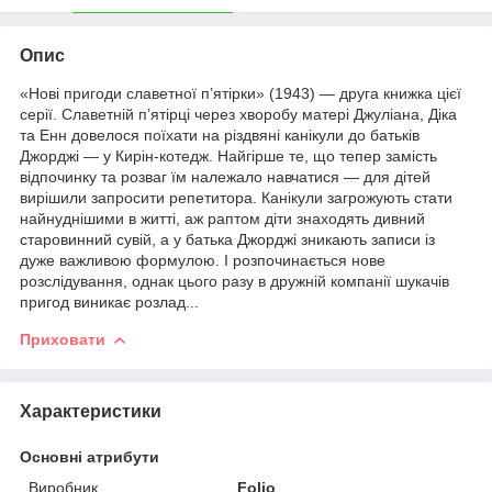
Опис
«Нові пригоди славетної п’ятірки» (1943) — друга книжка цієї
серії. Славетній п’ятірці через хворобу матері Джуліана, Діка
та Енн довелося поїхати на різдвяні канікули до батьків
Джорджі — у Кирін-котедж. Найгірше те, що тепер замість
відпочинку та розваг їм належало навчатися — для дітей
вирішили запросити репетитора. Канікули загрожують стати
найнуднішими в житті, аж раптом діти знаходять дивний
старовинний сувій, а у батька Джорджі зникають записи із
дуже важливою формулою. І розпочинається нове
розслідування, однак цього разу в дружній компанії шукачів
пригод виникає розлад...
Приховати
Характеристики
Основні атрибути
Виробник
Folio