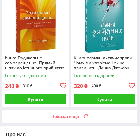
Книга Радикальне
Книга Уламки дитячих травм.
самопрощення. Прямий
Чому ми хворіємо і як це
шлях до істинного прийняття
припинити. Донна Джексон
себе. Колін Тіппінг
Наказава
Готово до відправки
Готово до відправки
248
320
₴
₴
310 ₴
400 ₴
Купити
Купити
Показати ще
Про нас