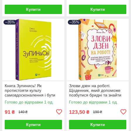
Купити
Купити
–35%
–35%
Книга Зупинись! Як
Злови дзен на роботі.
протистояти культу
Щоденник, який допоможе
самовдосконалення і бути
позбутися бридні та знайти
щасливим. Свенн Брікман
спокій у хаосі. Моніка Свіні
Готово до відправки 1 од.
Готово до відправки 1 од.
91
123,50
₴
₴
140 ₴
190 ₴
Купити
Купити