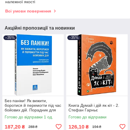
належної якості
Всі умови повернення
Акційні пропозиції та новинки
–35%
–35%
Без паніки! Як вижити,
боротися й перемогти під час
Книга Думай і дій як кіт - 2.
бойових дій. Порадник для
Стефан Гарньє
цивільного населення.
Готово до відправки 1 од.
Готово до відправки
187,20
126,10
₴
₴
288 ₴
194 ₴