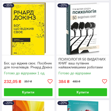
–35%
–20%
ПСИХОЛОГІЯ 50 ВИДАТНИХ
Бог, що віджив своє. Посібник
КНИГ ваш путівник
для початківців. Річард Докінз
найважливішими роботами
про мозок Т.Батлер-Боудон
Готово до відправки 1 од.
Готово до відправки
BookChef (шт.)
232,05
384
₴
₴
357 ₴
480 ₴
Купити
Купити
–20%
–20%