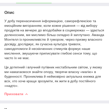
Опис
У добу перенасичення інформацією, саморефлексією та
емоційним вигоранням, коли кожне рішення — від вибору
продуктів на вечерю до вподобайки в соцмережах — здається
доленосним, ми мислимо більш складно й заплутано. Аманда
Монтелл із проникливістю й гумором, через призму власного
досвіду, досліджує, як сучасна культура тривоги,
самодопомоги й нескінченних стимулів формує наше
мислення, змушуючи приписувати глибокі сенси тому, що
часто їх не має.
Це дотепний і влучний путівник нестабільним світом, у якому
ми намагаємося знайти опору, творячи власну «магію» в
буденності. Прониклива й неймовірно актуальна книжка для
всіх, хто хоче краще зрозуміти, як жити в добу постійного
«надто».
Приховати