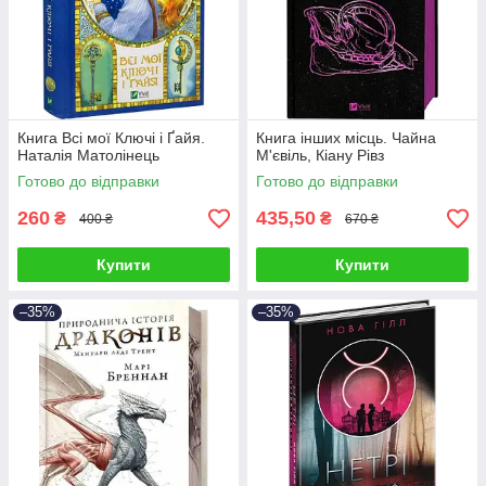
Книга Всі мої Ключі і Ґайя.
Книга інших місць. Чайна
Наталія Матолінець
М'євіль, Кіану Рівз
Готово до відправки
Готово до відправки
260
435,50
₴
₴
400 ₴
670 ₴
Купити
Купити
–35%
–35%