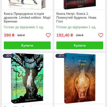
Книга Природнича історія
Книга Нетрі. Книга 1.
драконів. Limited edition. Марі
Покинутий будинок. Нова
Бреннан
Гілл
Готово до відправки 1 од.
Готово до відправки 1 од.
390
192,40
₴
₴
600 ₴
296 ₴
Купити
Купити
–35%
–35%