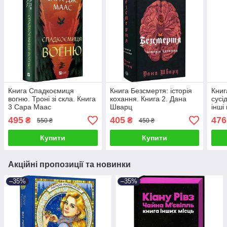
Книга Спадкоємиця
Книга Безсмертя: історія
Книг
вогню. Троні зі скла. Книга
кохання. Книга 2. Дана
сусі
3 Сара Маас
Шварц
інші
Ков
495
405
476
₴
₴
550 ₴
450 ₴
Купити
Купити
Акційні пропозиції та новинки
–35%
–35%