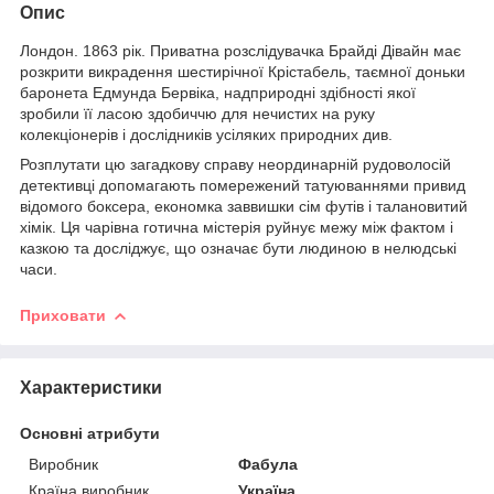
Опис
Лондон. 1863 рік. Приватна розслідувачка Брайді Дівайн має
розкрити викрадення шестирічної Крістабель, таємної доньки
баронета Едмунда Бервіка, надприродні здібності якої
зробили її ласою здобиччю для нечистих на руку
колекціонерів і дослідників усіляких природних див.
Розплутати цю загадкову справу неординарній рудоволосій
детективці допомагають помережений татуюваннями привид
відомого боксера, економка зав­вишки сім футів і талановитий
хімік. Ця чарівна готична містерія руйнує межу між фактом і
казкою та досліджує, що означає бути людиною в нелюдські
часи.
Приховати
Характеристики
Основні атрибути
Виробник
Фабула
Країна виробник
Україна