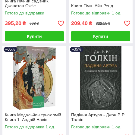
Книга Нічний садівник.
Джонатан Окс'є
Книга Гімн. Айн Ренд
Готово до відправки
Готово до відправки 1 од.
395,20
209,40
₴
₴
608 ₴
322,15 ₴
Купити
Купити
–35%
–35%
Книга Медальйон трьох змій.
Падіння Артура - Джон Р. Р.
Книга 1. Андрій Новік
Толкін
Готово до відправки 1 од.
Готово до відправки 1 од.