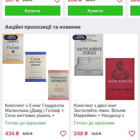
Купити
Купити
Акційні пропозиції та новинки
–30%
–20%
Комплект з 3 книг Гладуелла
Комплект з двох книг
Малкольма (Давід і Голіаф +
Застеляйте ліжко. Вільям
Сила миттєвих рішень +
Макрейвен + Наодинці з
Переломний момент)
собою. Марк Аврелій
Готово до відправки
Готово до відправки
434
248
₴
₴
620 ₴
310 ₴