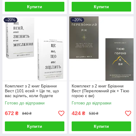
Купити
Купити
–20%
–20%
Комплект з 2 книг Бріанни
Комплект з 2 книг Бріанни
Вест (101 есей + Це те, що
Вест (Переломний рік + Тією
вас зцілить, коли будете
горою є ви)
готові)
Готово до відправки
Готово до відправки
672
424
₴
₴
840 ₴
530 ₴
Купити
Купити