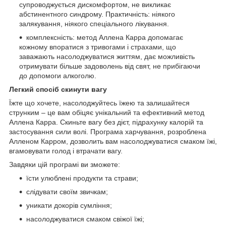
супроводжується дискомфортом, не викликає
абстинентного синдрому. Практичність: ніякого
залякування, ніякого спеціального лікування.
комплексність: метод Аллена Карра допомагає
кожному впоратися з тривогами і страхами, що
заважають насолоджуватися життям, дає можливість
отримувати більше задоволень від свят, не прибігаючи
до допомоги алкоголю.
Легкий спосіб скинути вагу
Їжте що хочете, насолоджуйтесь їжею та залишайтеся
струнким – це вам обіцяє унікальний та ефективний метод
Аллена Карра. Скиньте вагу без дієт, підрахунку калорій та
застосування сили волі. Програма харчування, розроблена
Алленом Карром, дозволить вам насолоджуватися смаком їжі,
вгамовувати голод і втрачати вагу.
Завдяки цій програмі ви зможете:
їсти улюблені продукти та страви;
слідувати своїм звичкам;
уникати докорів сумління;
насолоджуватися смаком свіжої їжі;