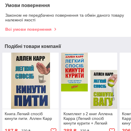
Умови повернення
Законом не передбачено повернення та обмін даного товару
належної якості
Всі умови повернення
Подібні товари компанії
Книга Легкий спосіб
Комплект з 2 книг Аллена
Комп
кинути пити. Аллен Карр
Карра (Легкий спосіб
Карр
кинути курити + Легкий
кину
спосіб скинути вагу)
спос
187
288
306
₴
₴
220 ₴
320 ₴