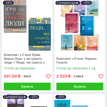
–15%
Супервигода🔥
–15%
Комплект з 2 книг Еріка
Берна (Ігри, у які грають
Комплект з 8 книг Лорана
люди + Люди, які грають у
Гунеля
ігри)
Готово до відправки
Готово до відправки 1 од.
297,50
2 533
₴
₴
350 ₴
2 980 ₴
Купити
Купити
Супервигода🔥
–15%
–15%