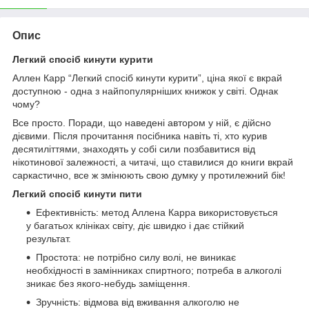
Опис
Легкий спосіб кинути курити
Аллен Карр “Легкий спосіб кинути курити”, ціна якої є вкрай
доступною - одна з найпопулярніших книжок у світі. Однак
чому?
Все просто. Поради, що наведені автором у ній, є дійсно
дієвими. Після прочитання посібника навіть ті, хто курив
десятиліттями, знаходять у собі сили позбавитися від
нікотинової залежності, а читачі, що ставилися до книги вкрай
саркастично, все ж змінюють свою думку у протилежний бік!
Легкий спосіб кинути пити
Ефективність: метод Аллена Карра використовується
у багатьох клініках світу, діє швидко і дає стійкий
результат.
Простота: не потрібно силу волі, не виникає
необхідності в замінниках спиртного; потреба в алкоголі
зникає без якого-небудь заміщення.
Зручність: відмова від вживання алкоголю не