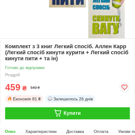
Комплект з 3 книг Легкий спосіб. Аллен Карр
(Легкий спосіб кинути курити + Легкий спосіб
кинути пити + та ін)
Готово до відправки
Роздріб
459
₴
540 ₴
Економія
81 ₴
Залишилось
26 днів
Купити
Опис
Характеристики
Доставка
Оплата
Умови п