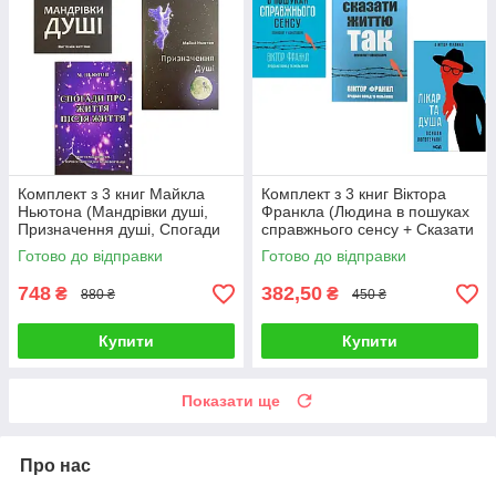
Комплект з 3 книг Майкла
Комплект з 3 книг Віктора
Ньютона (Мандрівки душі,
Франкла (Людина в пошуках
Призначення душі, Спогади
справжнього сенсу + Сказати
про життя після життя)
життю так + Лікар та душа)
Готово до відправки
Готово до відправки
748
382,50
₴
₴
880 ₴
450 ₴
Купити
Купити
Показати ще
Про нас