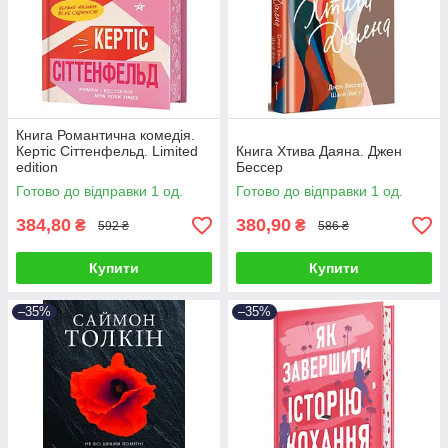
Книга Романтична комедія.
Кертіс Сіттенфельд. Limited
Книга Хтива Даяна. Джен
edition
Бессер
Готово до відправки 1 од.
Готово до відправки 1 од.
384,80
380,90
₴
₴
592 ₴
586 ₴
Купити
Купити
–35%
–35%