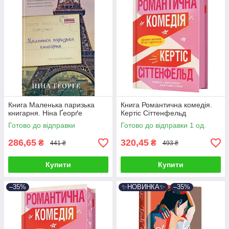
Книга Маленька паризька
Книга Романтична комедія.
книгарня. Ніна Ґеорґе
Кертіс Сіттенфельд
Готово до відправки
Готово до відправки 1 од.
286,65
320,45
₴
₴
441 ₴
493 ₴
Купити
Купити
–35%
✨НОВИНКА✨
–35%