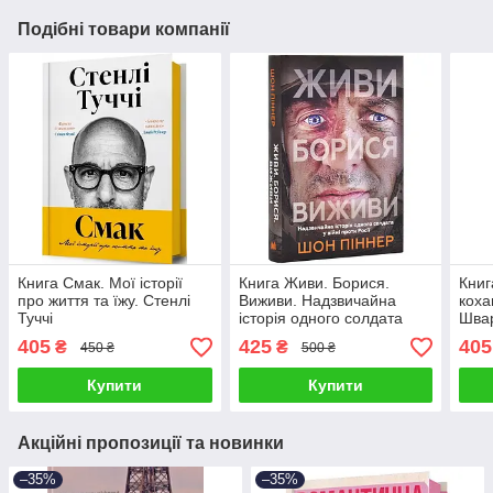
Подібні товари компанії
Книга Смак. Мої історії
Книга Живи. Борися.
Книг
про життя та їжу. Стенлі
Виживи. Надзвичайна
коха
Туччі
історія одного солдата
Шва
про війну проти Росії. Шон
405
425
405
₴
₴
450 ₴
500 ₴
Піннер
Купити
Купити
Акційні пропозиції та новинки
–35%
–35%