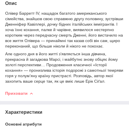
Опис
Олівер Барретт IV, нащадок багатого американського
сімейства, знайшов свою справжню другу половину, зустрівши
Дженніфер Кавіллері, дочку бідних італійських іммігрантів. І
хоча їхнє кохання, палке й чарівне, виявилося нестерпно
коротким через передчасну смерть Дженні, його вистачило на
все життя Олівера — принаймні так казав собі він сам, щиро
переконаний, що більше ніколи й нікого не покохає.
Але одного дня в його житті з’являється інша дівчина,
прекрасна й загадкова Марсі, і майбутнє знову обіцяє йому
золоті перспективи… Продовження класичної «Історії
кохання» — пронизлива історія подорожі з самотньої темряви
горя у полум’яну країну пристрасті. Розповідь, автор якої
захопить ваше серце так, як це вміє лише Ерік Сіґал.
Приховати
Характеристики
Основні атрибути